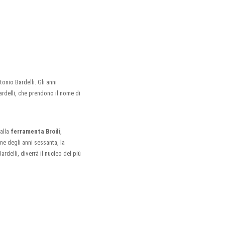
nio Bardelli. Gli anni
ardelli, che prendono il nome di
 alla
ferramenta Broili
,
fine degli anni sessanta, la
ardelli, diverrà il nucleo del più