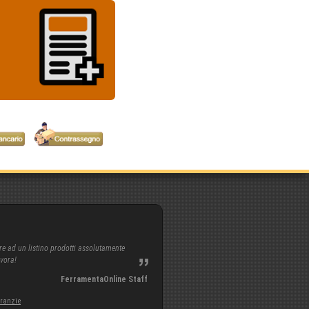
re ad un listino prodotti assolutamente
avora!
FerramentaOnline Staff
aranzie