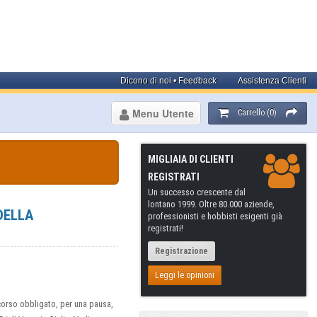
Dicono di noi • Feedback
Assistenza Clienti
Menu Utente
Carrello (0)
MIGLIAIA DI CLIENTI
REGISTRATI
Un successo crescente dal
lontano 1999. Oltre 80.000 aziende,
DELLA
professionisti e hobbisti esigenti già
registrati!
Registrazione
Leggi le opinioni
rcorso obbligato, per una pausa,