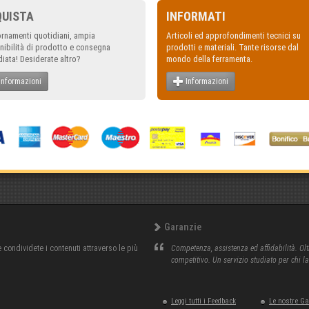
QUISTA
INFORMATI
rnamenti quotidiani, ampia
Articoli ed approfondimenti tecnici su
nibilità di prodotto e consegna
prodotti e materiali. Tante risorse dal
iata! Desiderate altro?
mondo della ferramenta.
Informazioni
Informazioni
Garanzie
condividete i contenuti attraverso le più
Competenza, assistenza ed affidabilità. Olt
competitivo. Un servizio studiato per chi l
Leggi tutti i Feedback
Le nostre G