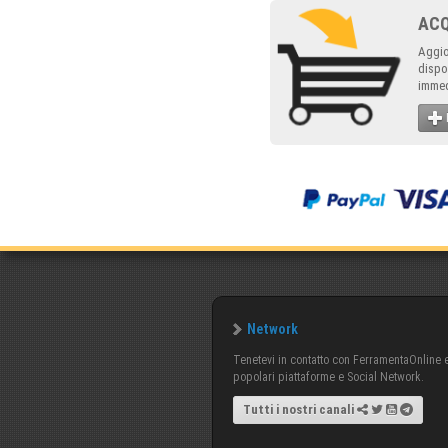
AC
Aggio
dispo
immed
Network
Tenetevi in contatto con FerramentaOnline e 
popolari piattaforme e Social Network.
Tutti i nostri canali