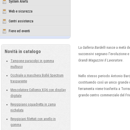
System Alerts
Web e sicurezza
Centri assistenza
Fiere ed eventi
La
Galleria Bardelli
nasce a metà deg
Novità in catalogo
successivi segnano l'evoluzione e l
Grandi Magazzini Il Lavoratore
.
Tampone paracolpi in gomma
multiuso
Occhiale a maschera Bollé Spectrum
Nello stesso periodo Antonio Barde
trasparente
costituendo così un unico grande 
ferramenta viene trasferita a Torr
Mescolatore Collomix XQ6 con display
grande centro commerciale del Friuli
digitale
Reggipiano squadretta in zama
nichelata
Reggipiani filettati con anello in
gomma