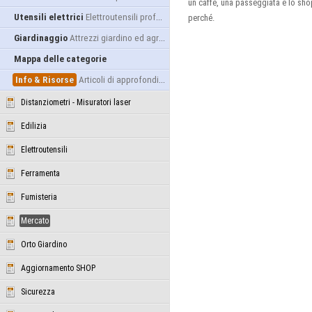
un caffè, una passeggiata e lo sho
Utensili elettrici
Elettroutensili professionali
perché.
Giardinaggio
Attrezzi giardino ed agricoltura
Mappa delle categorie
Info & Risorse
Articoli di approfondimento
Distanziometri - Misuratori laser
Edilizia
Elettroutensili
Ferramenta
Fumisteria
Mercato
Orto Giardino
Aggiornamento SHOP
Sicurezza