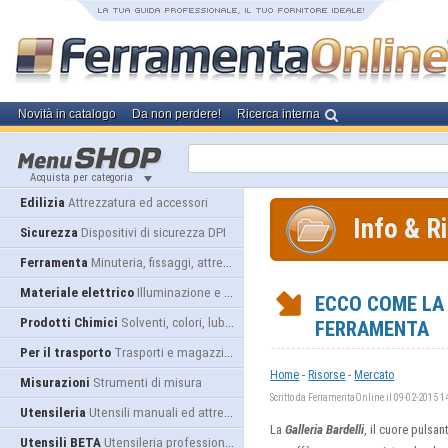
Novità in catalogo
Da non perdere!
Ricerca interna
Acquista per categoria
Edilizia
Attrezzatura ed accessori
Info & R
Sicurezza
Dispositivi di sicurezza DPI
Ferramenta
Minuteria, fissaggi, attrezzatura
Materiale elettrico
Illuminazione e alimentazione
ECCO COME LA 
Prodotti Chimici
Solventi, colori, lubrificanti...
FERRAMENTA
Per il trasporto
Trasporti e magazzino
-
-
Home
Risorse
Mercato
Misurazioni
Strumenti di misura
Scritto da FerramentaOnline il 09-02-2015 1
Utensileria
Utensili manuali ed attrezzature
La
Galleria Bardelli
, il cuore pulsa
Utensili BETA
Utensileria professionale