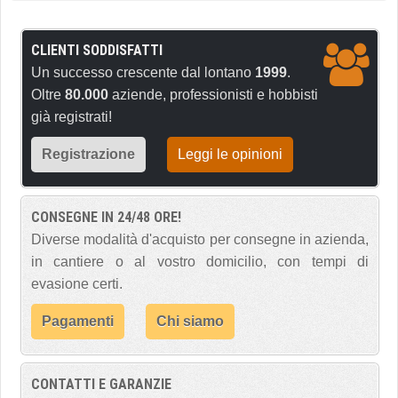
CLIENTI SODDISFATTI
Un successo crescente dal lontano
1999
.
Oltre
80.000
aziende, professionisti e hobbisti
già registrati!
Registrazione
Leggi le opinioni
CONSEGNE IN 24/48 ORE!
Diverse modalità d'acquisto per consegne in azienda,
in cantiere o al vostro domicilio, con tempi di
evasione certi.
Pagamenti
Chi siamo
CONTATTI E GARANZIE