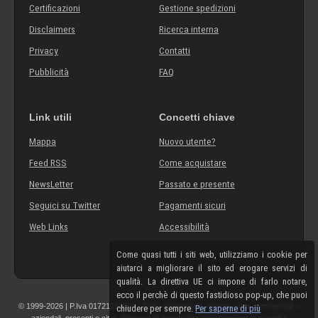
Certificazioni
Gestione spedizioni
Disclaimers
Ricerca interna
Privacy
Contatti
Pubblicità
FAQ
Link utili
Concetti chiave
Mappa
Nuovo utente?
Feed RSS
Come acquistare
NewsLetter
Passato e presente
Seguici su Twitter
Pagamenti sicuri
Web Links
Accessibilità
Come quasi tutti i siti web, utilizziamo i cookie per
aiutarci a migliorare il sito ed erogare servizi di
qualità. La direttiva UE ci impone di farlo notare,
ecco il perchè di questo fastidioso pop-up, che puoi
© 1999-2026 | P.Iva 01721210308 | Tutti i componenti, marchi, nomi commerciali o
chiudere per sempre.
Per saperne di più
aziendali, presenti o citati all'interno di questo sito appartengono ai rispettivi