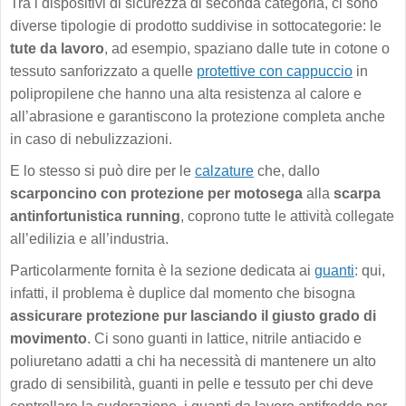
Tra i dispositivi di sicurezza di seconda categoria, ci sono
diverse tipologie di prodotto suddivise in sottocategorie: le
tute da lavoro
, ad esempio, spaziano dalle tute in cotone o
tessuto sanforizzato a quelle
protettive con cappuccio
in
polipropilene che hanno una alta resistenza al calore e
all’abrasione e garantiscono la protezione completa anche
in caso di nebulizzazioni.
E lo stesso si può dire per le
calzature
che, dallo
scarponcino con protezione per motosega
alla
scarpa
antinfortunistica running
, coprono tutte le attività collegate
all’edilizia e all’industria.
Particolarmente fornita è la sezione dedicata ai
guanti
: qui,
infatti, il problema è duplice dal momento che bisogna
assicurare protezione pur lasciando il giusto grado di
movimento
. Ci sono guanti in lattice, nitrile antiacido e
poliuretano adatti a chi ha necessità di mantenere un alto
grado di sensibilità, guanti in pelle e tessuto per chi deve