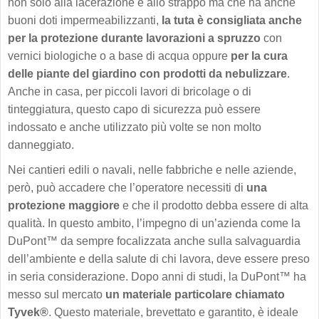
non solo alla lacerazione e allo strappo ma che ha anche
buoni doti impermeabilizzanti,
la tuta è consigliata anche
per la protezione durante lavorazioni a spruzzo
con
vernici biologiche o a base di acqua oppure
per la cura
delle piante del giardino con prodotti da nebulizzare
.
Anche in casa, per piccoli lavori di bricolage o di
tinteggiatura, questo capo di sicurezza può essere
indossato e anche utilizzato più volte se non molto
danneggiato.
Nei cantieri edili o navali, nelle fabbriche e nelle aziende,
però, può accadere che l’operatore necessiti di
una
protezione maggiore
e che il prodotto debba essere di alta
qualità. In questo ambito, l’impegno di un’azienda come la
DuPont™ da sempre focalizzata anche sulla salvaguardia
dell’ambiente e della salute di chi lavora, deve essere preso
in seria considerazione. Dopo anni di studi, la DuPont™ ha
messo sul mercato
un materiale particolare chiamato
Tyvek®
. Questo materiale, brevettato e garantito, è ideale