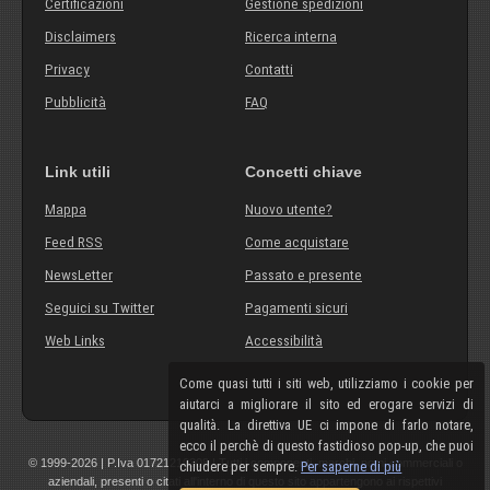
Certificazioni
Gestione spedizioni
Disclaimers
Ricerca interna
Privacy
Contatti
Pubblicità
FAQ
Link utili
Concetti chiave
Mappa
Nuovo utente?
Feed RSS
Come acquistare
NewsLetter
Passato e presente
Seguici su Twitter
Pagamenti sicuri
Web Links
Accessibilità
Come quasi tutti i siti web, utilizziamo i cookie per
aiutarci a migliorare il sito ed erogare servizi di
qualità. La direttiva UE ci impone di farlo notare,
ecco il perchè di questo fastidioso pop-up, che puoi
© 1999-2026 | P.Iva 01721210308 | Tutti i componenti, marchi, nomi commerciali o
chiudere per sempre.
Per saperne di più
aziendali, presenti o citati all'interno di questo sito appartengono ai rispettivi