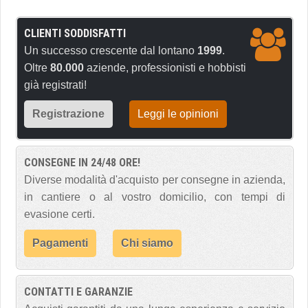
CLIENTI SODDISFATTI
Un successo crescente dal lontano
1999
.
Oltre
80.000
aziende, professionisti e hobbisti
già registrati!
Registrazione
Leggi le opinioni
CONSEGNE IN 24/48 ORE!
Diverse modalità d'acquisto per consegne in azienda,
in cantiere o al vostro domicilio, con tempi di
evasione certi.
Pagamenti
Chi siamo
CONTATTI E GARANZIE