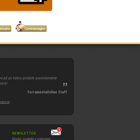
re ad un listino prodotti assolutamente
avora!
FerramentaOnline Staff
aranzie
NEWSLETTER
Novità, prodotti e soluzioni...