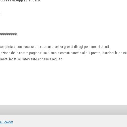
giornata di oggi 18 agosto.
!
#########
completata con successo e speriamo senza grossi disagi per i nostri utenti.
azione delle nostre pagine vi invitiamo a comunicarcelo al più presto, dandoci la possib
amenti legati all'intervento appena eseguito.
ca Powder