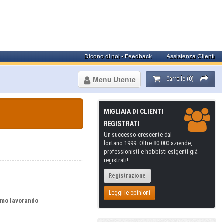
Dicono di noi • Feedback
Assistenza Clienti
Menu Utente
Carrello (0)
MIGLIAIA DI CLIENTI
REGISTRATI
Un successo crescente dal
lontano 1999. Oltre 80.000 aziende,
professionisti e hobbisti esigenti già
registrati!
Registrazione
Leggi le opinioni
iamo lavorando