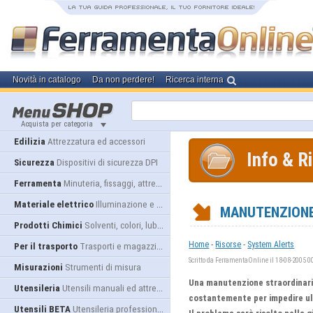
Novità in catalogo
Da non perdere!
Ricerca interna
Acquista per categoria
Edilizia
Attrezzatura ed accessori
Info & R
Sicurezza
Dispositivi di sicurezza DPI
Ferramenta
Minuteria, fissaggi, attrezzatura
Materiale elettrico
Illuminazione e alimentazione
MANUTENZIONE
Prodotti Chimici
Solventi, colori, lubrificanti...
-
-
Home
Risorse
System Alerts
Per il trasporto
Trasporti e magazzino
Scritto da FerramentaOnline il 18-08-2005 0
Misurazioni
Strumenti di misura
Una manutenzione straordinaria 
Utensileria
Utensili manuali ed attrezzature
costantemente per impedire ult
Utensili BETA
Utensileria professionale