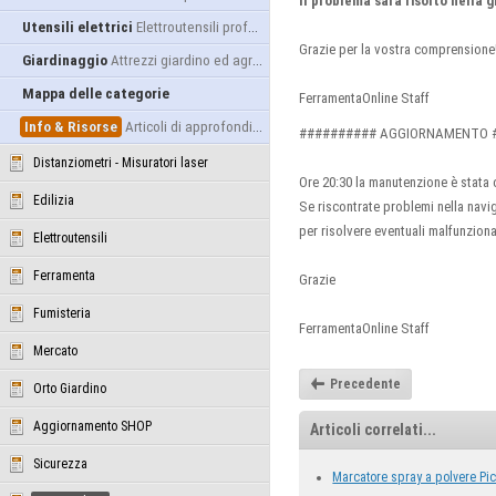
Il problema sarà risolto nella 
Utensili elettrici
Elettroutensili professionali
Grazie per la vostra comprensione
Giardinaggio
Attrezzi giardino ed agricoltura
Mappa delle categorie
FerramentaOnline Staff
Info & Risorse
Articoli di approfondimento
########## AGGIORNAMENTO 
Distanziometri - Misuratori laser
Ore 20:30 la manutenzione è stata 
Edilizia
Se riscontrate problemi nella navig
per risolvere eventuali malfunzion
Elettroutensili
Ferramenta
Grazie
Fumisteria
FerramentaOnline Staff
Mercato
Precedente
Orto Giardino
Aggiornamento SHOP
Articoli correlati...
Sicurezza
Marcatore spray a polvere Pi