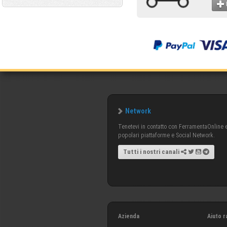
Network
Tenetevi in contatto con FerramentaOnline e 
popolari piattaforme e Social Network.
Tutti i nostri canali
Azienda
Aiuto r