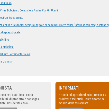
 multiuso
 I Virus Dobbiamo Combattere Anche Con Gli Utenti
pectrum trasparente
za online: le dodici semplici regole di base per vivere felici (informaticamente, s'intende
 display digitale
taOnline
a nichelata
l sito FerramentaOnline
o in gomma
QUISTA
INFORMATI
rnamenti quotidiani, ampia
Articoli ed approfondimenti tecnici su
nibilità di prodotto e consegna
prodotti e materiali. Tante risorse dal
iata! Desiderate altro?
mondo della ferramenta.