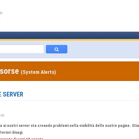
isorse
(System Alerts)
 SERVER
0:00
ai nostri server sta creando problemi nella visibilità delle nostre pagine. St
eriori disagi.