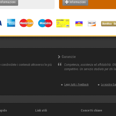
Informazioni
Informazioni
Garanzie
condividete i contenuti attraverso le più
Competenza, assistenza ed affidabilità. Olt
competitivo. Un servizio studiato per chi l
Leggi tutti i Feedback
Le nostre G
apido
Link utili
Concetti chiave