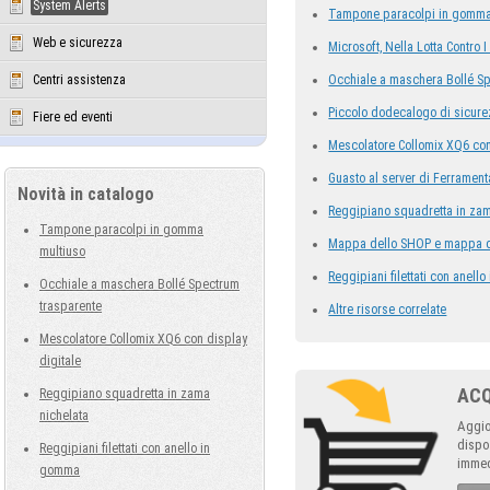
System Alerts
Tampone paracolpi in gomma
Web e sicurezza
Microsoft, Nella Lotta Contro
Centri assistenza
Occhiale a maschera Bollé S
Piccolo dodecalogo di sicurez
Fiere ed eventi
Mescolatore Collomix XQ6 con
Guasto al server di Ferramen
Novità in catalogo
Reggipiano squadretta in zam
Tampone paracolpi in gomma
Mappa dello SHOP e mappa de
multiuso
Reggipiani filettati con anell
Occhiale a maschera Bollé Spectrum
trasparente
Altre risorse correlate
Mescolatore Collomix XQ6 con display
digitale
AC
Reggipiano squadretta in zama
nichelata
Aggio
dispo
Reggipiani filettati con anello in
immed
gomma