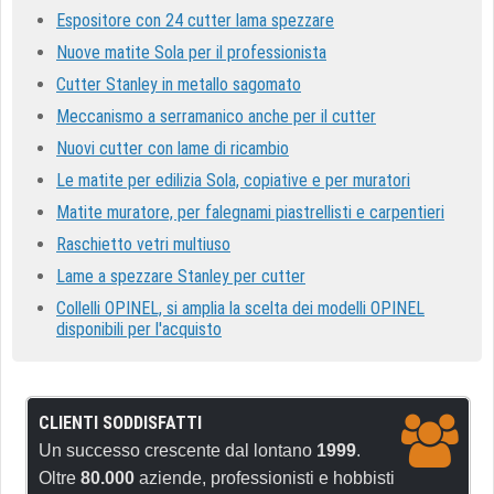
Espositore con 24 cutter lama spezzare
Nuove matite Sola per il professionista
Cutter Stanley in metallo sagomato
Meccanismo a serramanico anche per il cutter
Nuovi cutter con lame di ricambio
Le matite per edilizia Sola, copiative e per muratori
Matite muratore, per falegnami piastrellisti e carpentieri
Raschietto vetri multiuso
Lame a spezzare Stanley per cutter
Collelli OPINEL, si amplia la scelta dei modelli OPINEL
disponibili per l'acquisto
CLIENTI SODDISFATTI
Un successo crescente dal lontano
1999
.
Oltre
80.000
aziende, professionisti e hobbisti