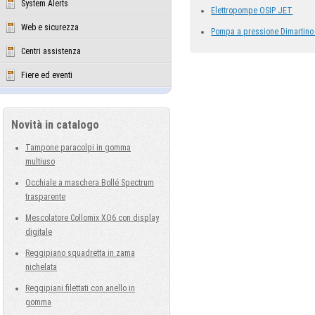
System Alerts
Elettropompe OSIP JET
Web e sicurezza
Pompa a pressione Dimartino 
Centri assistenza
Fiere ed eventi
Novità in catalogo
Tampone paracolpi in gomma
multiuso
Occhiale a maschera Bollé Spectrum
trasparente
Mescolatore Collomix XQ6 con display
digitale
Reggipiano squadretta in zama
nichelata
Reggipiani filettati con anello in
gomma