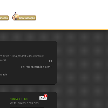
re ad un listino prodotti assolutamente
avora!
FerramentaOnline Staff
aranzie
NEWSLETTER
Novità, prodotti e soluzioni...