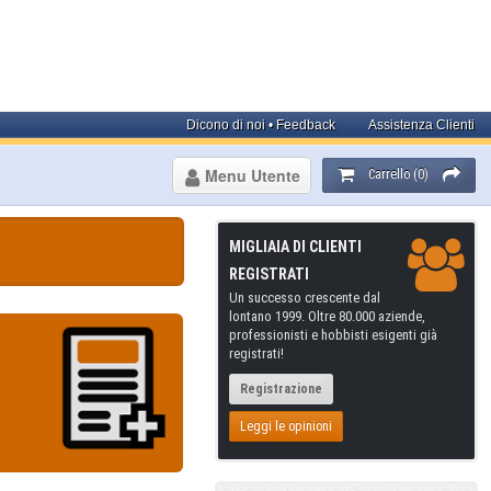
Dicono di noi • Feedback
Assistenza Clienti
Menu Utente
Carrello (0)
MIGLIAIA DI CLIENTI
REGISTRATI
Un successo crescente dal
lontano 1999. Oltre 80.000 aziende,
professionisti e hobbisti esigenti già
registrati!
Registrazione
Leggi le opinioni