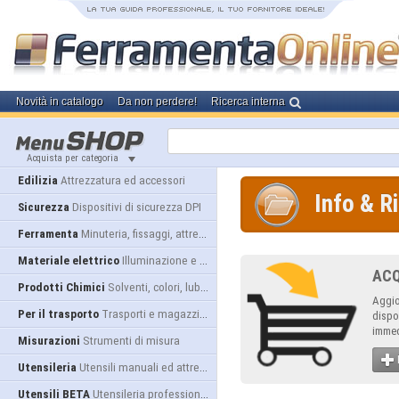
Novità in catalogo
Da non perdere!
Ricerca interna
Acquista per categoria
Edilizia
Attrezzatura ed accessori
Info & R
Sicurezza
Dispositivi di sicurezza DPI
Ferramenta
Minuteria, fissaggi, attrezzatura
Materiale elettrico
Illuminazione e alimentazione
AC
Prodotti Chimici
Solventi, colori, lubrificanti...
Aggio
Per il trasporto
Trasporti e magazzino
dispo
immed
Misurazioni
Strumenti di misura
Utensileria
Utensili manuali ed attrezzature
Utensili BETA
Utensileria professionale