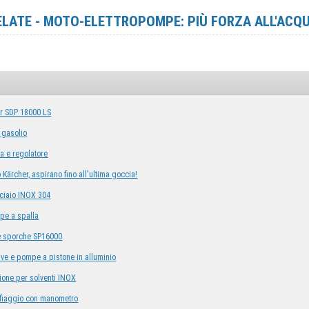
ELATE - MOTO-ELETTROPOMPE: PIÙ FORZA ALL'ACQ
r SDP 18000 LS
 gasolio
a e regolatore
Kärcher, aspirano fino all'ultima goccia!
iaio INOX 304
pe a spalla
 sporche SP16000
ive e pompe a pistone in alluminio
one per solventi INOX
onfiaggio con manometro