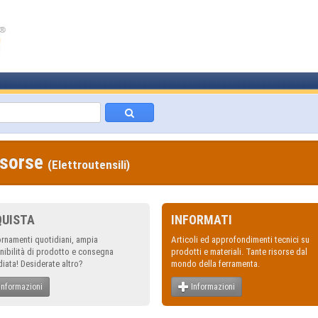
isorse
(Elettroutensili)
QUISTA
INFORMATI
rnamenti quotidiani, ampia
Articoli ed approfondimenti tecnici su
nibilità di prodotto e consegna
prodotti e materiali. Tante risorse dal
iata! Desiderate altro?
mondo della ferramenta.
Informazioni
Informazioni