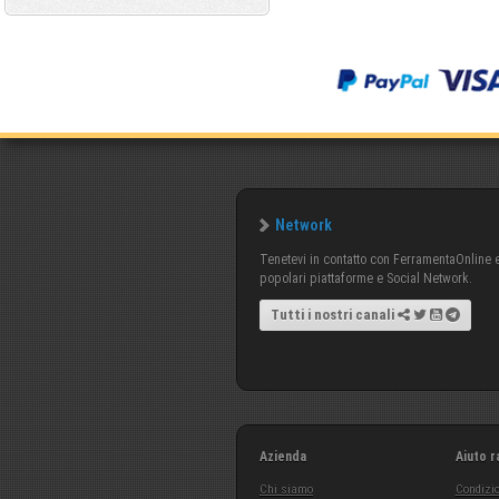
Network
Tenetevi in contatto con FerramentaOnline e 
popolari piattaforme e Social Network.
Tutti i nostri canali
Azienda
Aiuto r
Chi siamo
Condizio