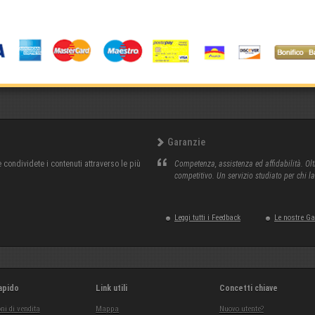
Garanzie
condividete i contenuti attraverso le più
Competenza, assistenza ed affidabilità. Olt
competitivo. Un servizio studiato per chi l
Leggi tutti i Feedback
Le nostre G
apido
Link utili
Concetti chiave
ni di vendita
Mappa
Nuovo utente?