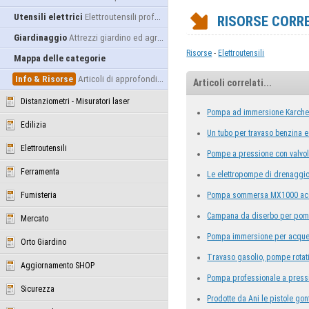
Utensili elettrici
Elettroutensili professionali
RISORSE CORR
Giardinaggio
Attrezzi giardino ed agricoltura
-
Risorse
Elettroutensili
Mappa delle categorie
Info & Risorse
Articoli di approfondimento
Articoli correlati...
Distanziometri - Misuratori laser
Pompa ad immersione Karche
Edilizia
Un tubo per travaso benzina e
Elettroutensili
Pompe a pressione con valvol
Ferramenta
Le elettropompe di drenaggio 
Fumisteria
Pompa sommersa MX1000 acc
Campana da diserbo per pom
Mercato
Pompa immersione per acque
Orto Giardino
Travaso gasolio, pompe rotat
Aggiornamento SHOP
Pompa professionale a pressi
Sicurezza
Prodotte da Ani le pistole g