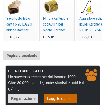
Sacchetto filtro
Filtro a cartuccia
Aspiratore solidi 
carta 6.904.322 x
cod.6.414 per
liquidi Karcher W
bidone Karcher
bidone Karcher
2 Plus V-12/4/18
€ 10,86
€ 15,05
€ 65,13
Pagina precedente
CLIENTI SODDISFATTI
Un successo crescente dal lontano
1999
.
Oltre
80.000
aziende, professionisti e hobbisti
già registrati!
Registrazione
Leggi le opinioni