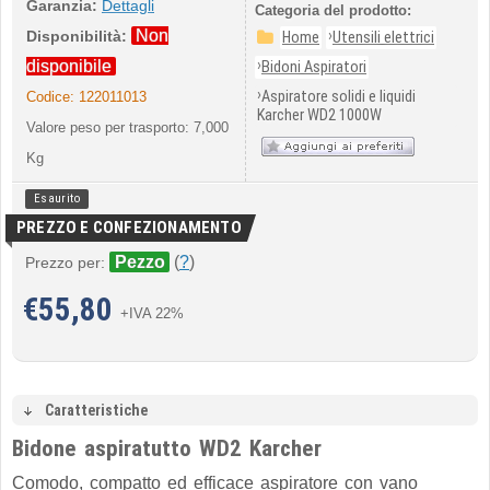
Garanzia:
Dettagli
Categoria del prodotto:
Non
›
Disponibilità:
Home
Utensili elettrici
›
disponibile
Bidoni Aspiratori
›
Aspiratore solidi e liquidi
Codice:
122011013
Karcher WD2 1000W
Valore peso per trasporto: 7,000
Kg
Esaurito
PREZZO E CONFEZIONAMENTO
Pezzo
(
?
)
Prezzo per:
€
55,80
+IVA 22%
Caratteristiche
Bidone aspiratutto WD2 Karcher
Comodo, compatto ed efficace aspiratore con vano