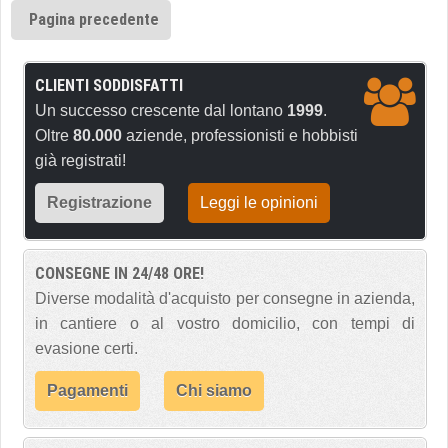
Pagina precedente
CLIENTI SODDISFATTI
Un successo crescente dal lontano
1999
.
Oltre
80.000
aziende, professionisti e hobbisti
già registrati!
Registrazione
Leggi le opinioni
CONSEGNE IN 24/48 ORE!
Diverse modalità d'acquisto per consegne in azienda,
in cantiere o al vostro domicilio, con tempi di
evasione certi.
Pagamenti
Chi siamo