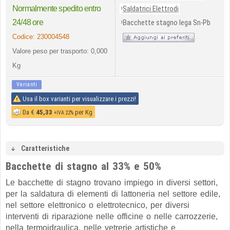
›
Normalmente spedito entro
Saldatrici Elettrodi
›
24/48 ore
Bacchette stagno lega Sn-Pb
Codice:
230004548
Valore peso per trasporto: 0,000
Kg
Varianti
Usa il box varianti per visualizzare i prezzi!
Da
€
45,33
per Kg
+IVA 22%
Caratteristiche
Bacchette di stagno al 33% e 50%
Le bacchette di stagno trovano impiego in diversi settori,
per la saldatura di elementi di lattoneria nel settore edile,
nel settore elettronico o elettrotecnico, per diversi
interventi di riparazione nelle officine o nelle carrozzerie,
nella termoidraulica, nelle vetrerie artistiche e