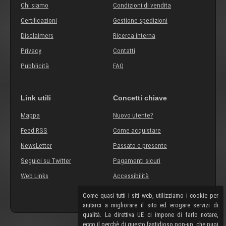
Chi siamo
Condizioni di vendita
Certificazioni
Gestione spedizioni
Disclaimers
Ricerca interna
Privacy
Contatti
Pubblicità
FAQ
Link utili
Concetti chiave
Mappa
Nuovo utente?
Feed RSS
Come acquistare
NewsLetter
Passato e presente
Seguici su Twitter
Pagamenti sicuri
Web Links
Accessibilità
Come quasi tutti i siti web, utilizziamo i cookie per
aiutarci a migliorare il sito ed erogare servizi di
qualità. La direttiva UE ci impone di farlo notare,
ecco il perchè di questo fastidioso pop-up, che puoi