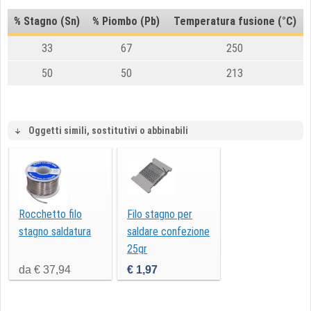
% Stagno (Sn)
% Piombo (Pb)
Temperatura fusione (°C)
33
67
250
50
50
213
Oggetti simili, sostitutivi o abbinabili
Rocchetto filo
Filo stagno per
stagno saldatura
saldare confezione
25gr
da € 37,94
€ 1,97