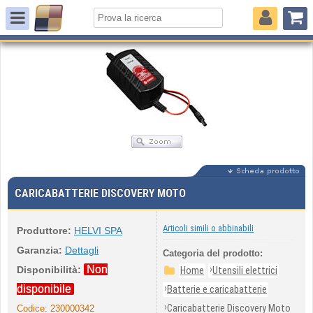
CARICABATTERIE DISCOVERY MOTO
Articoli simili o abbinabili
Produttore:
HELVI SPA
Garanzia:
Dettagli
Categoria del prodotto:
Non
›
Disponibilità:
Home
Utensili elettrici
›
disponibile
Batterie e caricabatterie
›
Caricabatterie Discovery Moto
Codice:
230000342