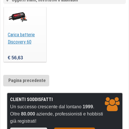
Oggetti simili, sostitutivi o abbinabili
Carica batterie
Discovery 60
€ 56,63
Pagina precedente
CLIENTI SODDISFATTI
Un successo crescente dal lontano
1999
.
Oltre
80.000
aziende, professionisti e hobbisti
già registrati!