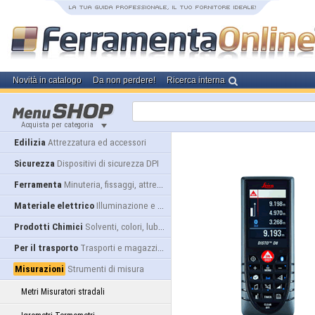
Novità in catalogo
Da non perdere!
Ricerca interna
Acquista per categoria
Edilizia
Attrezzatura ed accessori
Sicurezza
Dispositivi di sicurezza DPI
Ferramenta
Minuteria, fissaggi, attrezzatura
Materiale elettrico
Illuminazione e alimentazione
Prodotti Chimici
Solventi, colori, lubrificanti...
Per il trasporto
Trasporti e magazzino
Misurazioni
Strumenti di misura
Metri Misuratori stradali