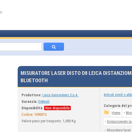
MISURATORE LASER DISTO D8 LEICA DISTANZIO
BLUETOOTH
Produttore:
Articoli simili o abb
Leica Geosystems S.p.A.
Garanzia:
Dettagli
Categoria del pr
Disponibilità:
Non disponibile
›
Home
Mis
Codice:
1090015
Valore peso per trasporto: 1,000 Kg
›
Distanziometri la
›
Misuratore laser