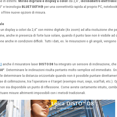
e in esterni.
Mirino digitale e display a color
i da 2,4",
inclinometro elettroni
60° e tecnologia
BLUETOOTH®
per una connettività rapida al proprio PC, notebook
 offrire nuove opzioni di misura.
ale
 un display a colori da 2,4" con mirino digitale (4x zoom) ad alta risoluzione che p
ne, anche in presenza di forte luce solare, quando il punto lase non è visibile a
e anche in condizioni difficili. Tutti i dati, es. le misurazioni o gli angoli, vengon
anche il misuratore laser
DISTO D8
ha integrato un sensore di inclinazione, che 
D3
60°
. Determinare le inclinazioni risulta pertanto molto semplice ed immediato. Gr
bile determinare la distanza orizzontale quando non è possibile puntare direttament
se di collimazione, tra l'operatore e il target (esempio muri, siepi, scaffali, etc.).
 non sia disponibile un punto di riflessione. Come avrete certamente intuito, comb
ttuare misure altrimenti impossibili con i metodi tradizionali.