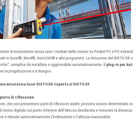
e di trasmettere senza cavo i risultati delle misure su Pocket PC e PC evitando po
rati in Excel®, Word®, AutoCAD® e altri programmi. La dotazione del DISTO D8 c
sfer", semplice da installare e aggiornabile automaticamente. Il
plug-in per A
er la progettazione e il disegno.
nuovo misuratore laser DISTO D8 rispetto al DISTO D5
punto di riflessione
alberi, che non presentano punti di riflessioni adatti, possono essere determinate 
il mirino digitale sul punto inferiore dell'altezza desiderata e misurate la distanza 
ore e rilevate automaticamente l'inclinazione e l'altezza inaccesibile.