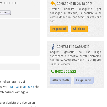
aser BLUETOOTH
CONSEGNE IN 24/48 ORE!
Diverse modalità d'acquisto per
consegne in azienda, in cantiere o al
vostro domicilio, con tempi di evasione
certi.
Pagamenti
Chi siamo
CONTATTI E GARANZIE
Acquisti garantiti da una lunga
esperienza e servizio clienti telefonico
con orario continuato dalle 9 alle 18, dal
lunedì al venerdì :
0432.566.522
Altri contatti
Le garanzie
co nel panorama dei
rezzati
e
che
DISTO A8
DISTO A6
combinazioni vantaggio.
rofessionista che ricerca un