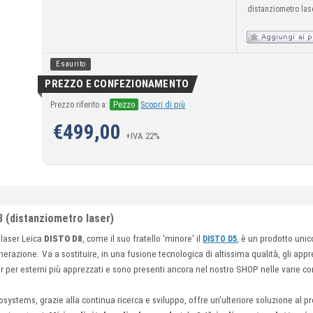
distanziometro l
Esaurito
PREZZO E CONFEZIONAMENTO
Pezzo
Prezzo riferito a:
Scopri di più
€
499,00
+IVA 22%
 (distanziometro laser)
laser Leica
DISTO D8
, come il suo fratello 'minore' il
, è un prodotto uni
DISTO D5
erazione. Va a sostituire, in una fusione tecnologica di altissima qualità, gli app
aser per esterni più apprezzati e sono presenti ancora nel nostro SHOP nelle varie 
systems, grazie alla continua ricerca e sviluppo, offre un'ulteriore soluzione al p