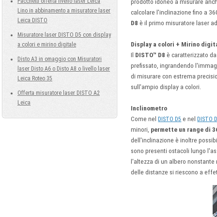
Pacchetti offerta livello laser Leica
prodotto idoneo a misurare anch
Lino in abbinamento a misuratore laser
calcolare l'inclinazione fino a 3
Leica DISTO
D8
è il primo misuratore laser ad
Misuratore laser DISTO D5 con display
Display a colori + Mirino digit
a colori e mirino digitale
Il
DISTO™ D8
è caratterizzato da
Disto A3 in omaggio con Misuratori
prefissato, ingrandendo l'immagi
laser Disto A6 o Disto A8 o livello laser
di misurare con estrema precision
Leica Roteo 35
sull'ampio display a colori.
Offerta misuratore laser DISTO A2
Leica
Inclinometro
Come nel
e nel
DISTO D5
DISTO 
minori,
permette un range di 3
dell'inclinazione è inoltre possi
sono presenti ostacoli lungo l'as
l'altezza di un albero nonstante
delle distanze si riescono a effe