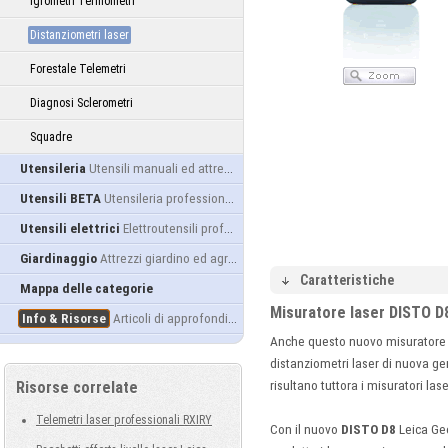
Igrometri Termometri
Distanziometri laser
Forestale Telemetri
Diagnosi Sclerometri
Squadre
Utensileria
Utensili manuali ed attrezzature
Utensili BETA
Utensileria professionale
Utensili elettrici
Elettroutensili professionali
Giardinaggio
Attrezzi giardino ed agricoltura
Caratteristiche
Mappa delle categorie
Misuratore laser DISTO D8
Info & Risorse
Articoli di approfondimento
Anche questo nuovo misuratore 
distanziometri laser di nuova gen
Risorse correlate
risultano tuttora i misuratori l
Telemetri laser professionali RXIRY
Con il nuovo
DISTO D8
Leica Geo