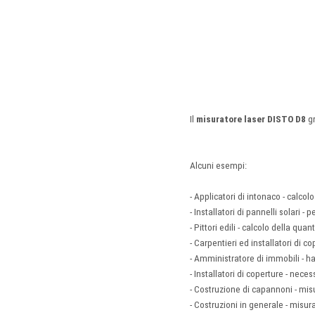
Il
misuratore laser DISTO D8
gr
Alcuni esempi:
- Applicatori di intonaco - calco
- Installatori di pannelli solari
- Pittori edili - calcolo della qua
- Carpentieri ed installatori di c
- Amministratore di immobili - ha
- Installatori di coperture - nece
- Costruzione di capannoni - mis
- Costruzioni in generale - misur