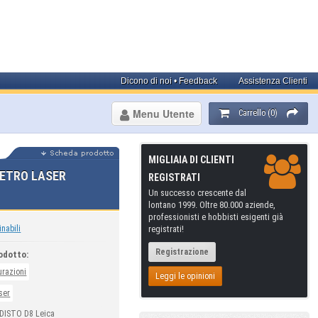
Dicono di noi • Feedback
Assistenza Clienti
Menu Utente
Carrello (0)
MIGLIAIA DI CLIENTI
METRO LASER
REGISTRATI
Un successo crescente dal
lontano 1999. Oltre 80.000 aziende,
professionisti e hobbisti esigenti già
inabili
registrati!
Registrazione
odotto:
urazioni
Leggi le opinioni
ser
 DISTO D8 Leica