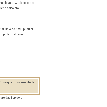
za elevata. A tale scopo si
 viene calcolato
i rilevano tutti i punti di
l profilo del terreno.
i. Consigliamo vivamente di
re dagli spigoli. Il