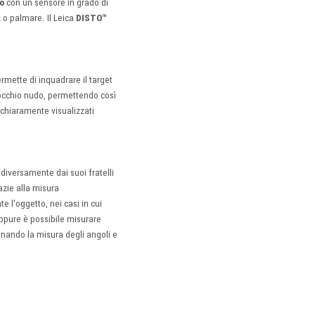
co
con un sensore in grado di
 o palmare. Il Leica
DISTO™
ermette di inquadrare il target
d occhio nudo, permettendo così
o chiaramente visualizzati
diversamente dai suoi fratelli
azie alla misura
e l'oggetto, nei casi in cui
 Oppure è possibile misurare
inando la misura degli angoli e