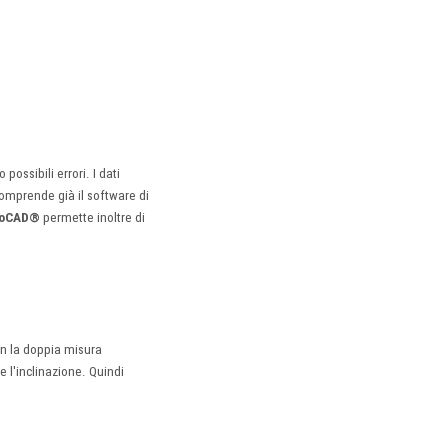
ssibili errori. I dati
omprende già il software di
utoCAD®
permette inoltre di
con la doppia misura
e l'inclinazione. Quindi