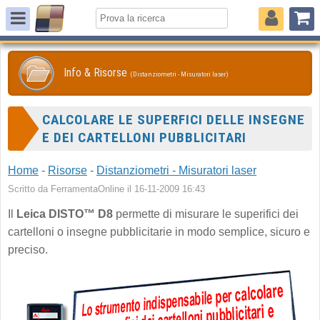
Info & Risorse
(Distanziometri - Misuratori laser)
CALCOLARE LE SUPERFICI DELLE INSEGNE
E DEI CARTELLONI PUBBLICITARI
Home
-
Risorse
-
Distanziometri - Misuratori laser
Scritto da FerramentaOnline il 16-11-2009 16:43
Il
Leica DISTO™ D8
permette di misurare le superifici dei
cartelloni o insegne pubblicitarie in modo semplice, sicuro e
preciso.