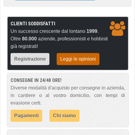
CLIENTI SODDISFATTI
Un successo crescente dal lontano
1999
.
Oltre
80.000
aziende, professionisti e hobbisti
già registrati!
Registrazione
Leggi le opinioni
CONSEGNE IN 24/48 ORE!
Diverse modalità d'acquisto per consegne in azienda,
in cantiere o al vostro domicilio, con tempi di
evasione certi.
Pagamenti
Chi siamo