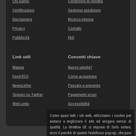
Chi siamo
Condizioni di vendita
Certificazioni
Gestione spedizioni
Disclaimers
Ricerca interna
Privacy
Contatti
Pubblicità
FAQ
Link utili
Concetti chiave
Mappa
Nuovo utente?
Feed RSS
Come acquistare
NewsLetter
Passato e presente
Seguici su Twitter
Pagamenti sicuri
Web Links
Accessibilità
Come quasi tutti i siti web, utilizziamo i cookie per
aiutarci a migliorare il sito ed erogare servizi di
qualità. La direttiva UE ci impone di farlo notare,
ecco il perchè di questo fastidioso pop-up, che puoi