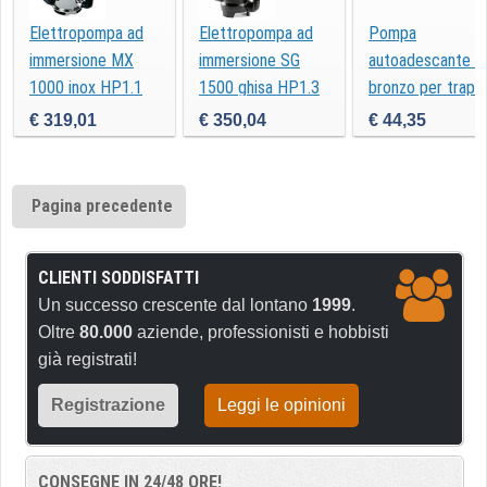
Elettropompa ad
Elettropompa ad
Pompa
immersione MX
immersione SG
autoadescante in
1000 inox HP1.1
1500 ghisa HP1.3
bronzo per trapa
TR20
€ 319,01
€ 350,04
€ 44,35
Pagina precedente
CLIENTI SODDISFATTI
Un successo crescente dal lontano
1999
.
Oltre
80.000
aziende, professionisti e hobbisti
già registrati!
Registrazione
Leggi le opinioni
CONSEGNE IN 24/48 ORE!