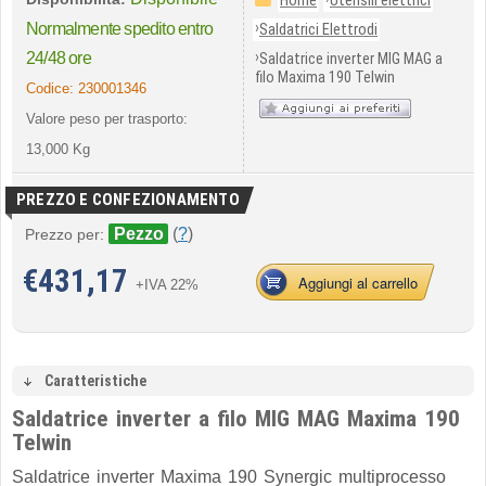
Home
Utensili elettrici
›
Normalmente spedito entro
Saldatrici Elettrodi
›
24/48 ore
Saldatrice inverter MIG MAG a
filo Maxima 190 Telwin
Codice:
230001346
Valore peso per trasporto:
13,000 Kg
PREZZO E CONFEZIONAMENTO
Pezzo
(
?
)
Prezzo per:
€
431,17
Aggiungi al carrello
+IVA 22%
Caratteristiche
Saldatrice inverter a filo MIG MAG Maxima 190
Telwin
Saldatrice inverter Maxima 190 Synergic multiprocesso