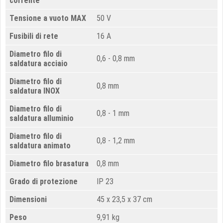
corrente
Tensione a vuoto MAX
50 V
Fusibili di rete
16 A
Diametro filo di
0,6 - 0,8 mm
saldatura acciaio
Diametro
filo di
0,8 mm
saldatura INOX
Diametro
filo di
0,8 - 1 mm
saldatura alluminio
Diametro
filo di
0,8 - 1,2 mm
saldatura animato
Diametro
filo brasatura
0,8 mm
Grado di protezione
IP 23
Dimensioni
45 x 23,5 x 37 cm
Peso
9,91 kg