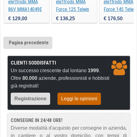
elettrodo MMA
elettrodo MMA
elettrodo MMA
86V MMA14049E
Force 125 Telwin
Force 145 Telwin
Ingco
€ 129,00
€ 136,25
€ 176,50
Pagina precedente
CLIENTI SODDISFATTI
Un successo crescente dal lontano
1999
.
Oltre
80.000
aziende, professionisti e hobbisti
già registrati!
Registrazione
Leggi le opinioni
CONSEGNE IN 24/48 ORE!
Diverse modalità d'acquisto per consegne in azienda,
in cantiere o al vostro domicilio, con tempi di