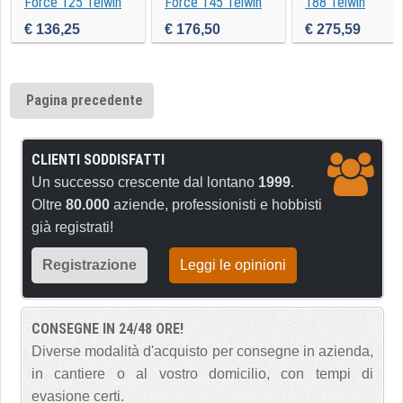
Force 125 Telwin
Force 145 Telwin
188 Telwin
€ 136,25
€ 176,50
€ 275,59
Pagina precedente
CLIENTI SODDISFATTI
Un successo crescente dal lontano
1999
.
Oltre
80.000
aziende, professionisti e hobbisti
già registrati!
Registrazione
Leggi le opinioni
CONSEGNE IN 24/48 ORE!
Diverse modalità d'acquisto per consegne in azienda,
in cantiere o al vostro domicilio, con tempi di
evasione certi.