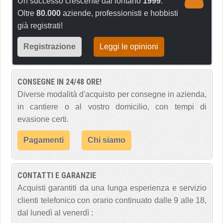
Un successo crescente dal lontano
1999
.
Oltre
80.000
aziende, professionisti e hobbisti
già registrati!
Registrazione
Leggi le opinioni
CONSEGNE IN 24/48 ORE!
Diverse modalità d'acquisto per consegne in azienda,
in cantiere o al vostro domicilio, con tempi di
evasione certi.
Pagamenti
Chi siamo
CONTATTI E GARANZIE
Acquisti garantiti da una lunga esperienza e servizio
clienti telefonico con orario continuato dalle 9 alle 18,
dal lunedì al venerdì :