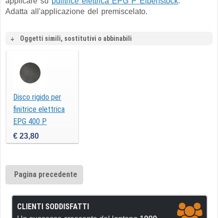
applicare su
pulitrice elettrica EPG P Eibenstock
.
Adatta all'applicazione del premiscelato.
Oggetti simili, sostitutivi o abbinabili
Disco rigido per
finitrice elettrica
EPG 400 P
Eibenstock
€ 23,80
Pagina precedente
CLIENTI SODDISFATTI