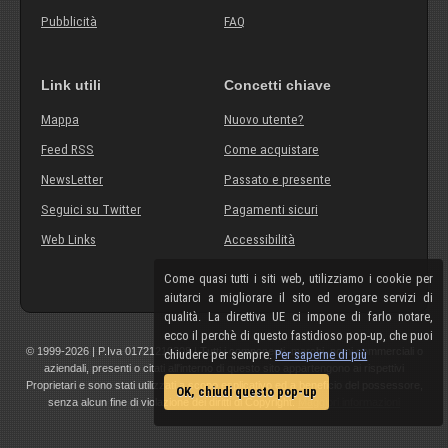
Pubblicità
FAQ
Link utili
Concetti chiave
Mappa
Nuovo utente?
Feed RSS
Come acquistare
NewsLetter
Passato e presente
Seguici su Twitter
Pagamenti sicuri
Web Links
Accessibilità
Come quasi tutti i siti web, utilizziamo i cookie per
aiutarci a migliorare il sito ed erogare servizi di
qualità. La direttiva UE ci impone di farlo notare,
ecco il perchè di questo fastidioso pop-up, che puoi
© 1999-2026 | P.Iva 01721210308 | Tutti i componenti, marchi, nomi commerciali o
chiudere per sempre.
Per saperne di più
aziendali, presenti o citati all'interno di questo sito appartengono ai rispettivi
Proprietari e sono stati utilizzati a scopo esplicativo ed a beneficio del possessore,
OK, chiudi questo pop-up
senza alcun fine di violazione dei diritti di Copyright.
Maggiori informazioni