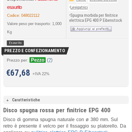
›
esaurito
Levigatrici
›
Spugna morbida per finitrice
Codice:
048022112
elettrica EPG 400 P Eibenstock
Valore peso per trasporto: 1,000
Kg
Esaurito
PREZZO E CONFEZIONAMENTO
Pezzo
(
?
)
Prezzo per:
€
67,68
+IVA 22%
Caratteristiche
Disco spugna rossa per finitrice EPG 400
Disco di gomma spugna naturale con ø 380 mm. Sul
retro è presente il velcro per il fissaggio su platorello. Da