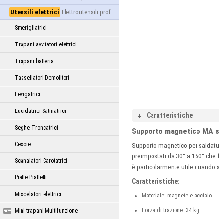
Utensili elettrici
Elettroutensili professionali
Smerigliatrici
Trapani avvitatori elettrici
Trapani batteria
Tassellatori Demolitori
Levigatrici
Lucidatrici Satinatrici
Caratteristiche
Seghe Troncatrici
Supporto magnetico MA 
Cesoie
Supporto magnetico per saldatura
preimpostati da 30° a 150° che 
Scanalatori Carotatrici
è particolarmente utile quando 
Pialle Pialletti
Caratteristiche:
Miscelatori elettrici
Materiale: magnete e acciaio
Forza di trazione: 34 kg
Mini trapani Multifunzione