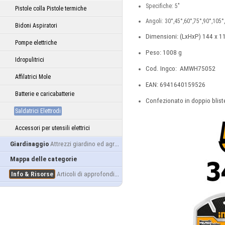
Specifiche: 5"
Pistole colla Pistole termiche
Angoli: 30°,45°,60°,75°,90°,105°
Bidoni Aspiratori
Dimensioni: (LxHxP) 144 x 
Pompe elettriche
Peso: 1008 g
Idropulitrici
Cod. Ingco: AMWH75052
Affilatrici Mole
EAN: 6941640159526
Batterie e caricabatterie
Confezionato in doppio blist
Saldatrici Elettrodi
Accessori per utensili elettrici
Giardinaggio
Attrezzi giardino ed agricoltura
Mappa delle categorie
Info & Risorse
Articoli di approfondimento