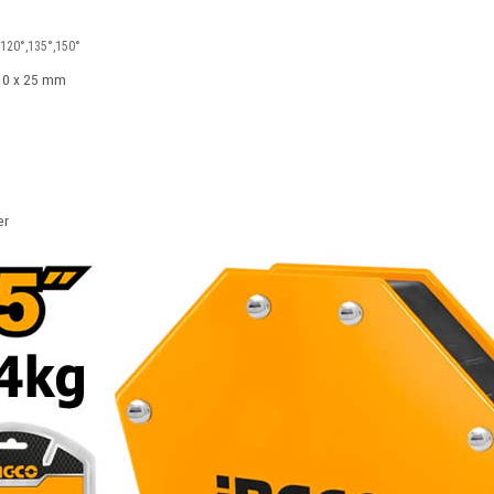
,120°,135°,150°
110 x 25 mm
er