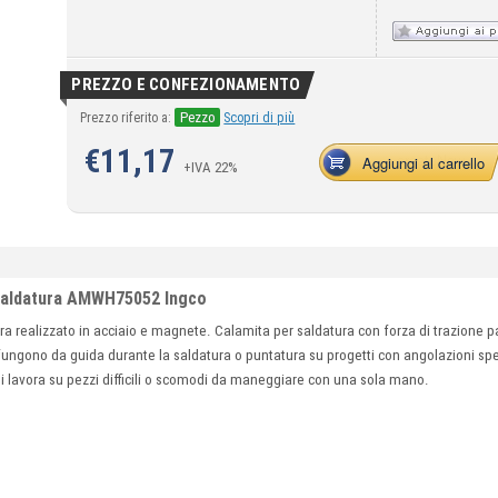
PREZZO E CONFEZIONAMENTO
Pezzo
Prezzo riferito a:
Scopri di più
€
11,17
Aggiungi al carrello
+IVA 22%
saldatura AMWH75052 Ingco
 realizzato in acciaio e magnete. Calamita per saldatura con forza di trazione pa
fungono da guida durante la saldatura o puntatura su progetti con angolazioni spe
si lavora su pezzi difficili o scomodi da maneggiare con una sola mano.