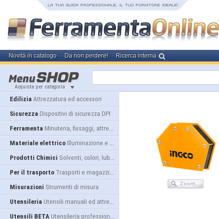
Novità in catalogo
Da non perdere!
Ricerca interna
Acquista per categoria
Edilizia
Attrezzatura ed accessori
Sicurezza
Dispositivi di sicurezza DPI
Ferramenta
Minuteria, fissaggi, attrezzatura
Materiale elettrico
Illuminazione e alimentazione
Prodotti Chimici
Solventi, colori, lubrificanti...
Per il trasporto
Trasporti e magazzino
Misurazioni
Strumenti di misura
Utensileria
Utensili manuali ed attrezzature
Utensili BETA
Utensileria professionale