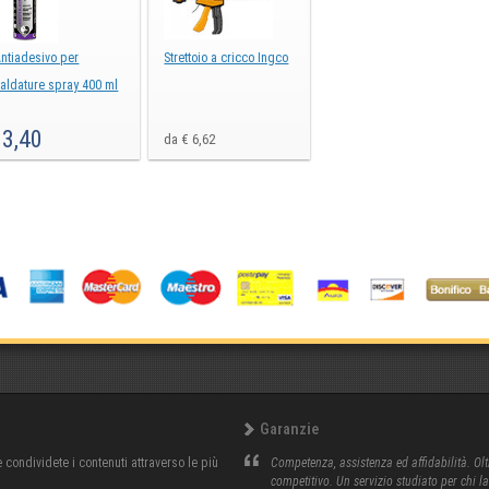
ntiadesivo per
Strettoio a cricco Ingco
aldature spray 400 ml
3,40
€
da € 6,62
Garanzie
condividete i contenuti attraverso le più
Competenza, assistenza ed affidabilità. Olt
competitivo. Un servizio studiato per chi l