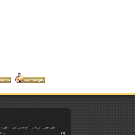
re ad un listino prodotti assolutamente
avora!