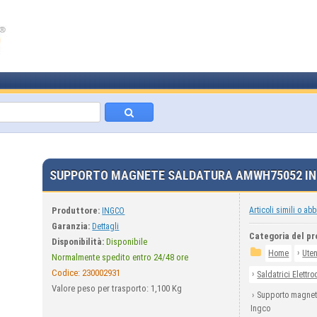
SUPPORTO MAGNETE SALDATURA AMWH75052 I
Produttore:
Articoli simili o abb
INGCO
Garanzia:
Dettagli
Categoria del pr
Disponibilità:
Disponibile
›
Home
Uten
Normalmente spedito entro 24/48 ore
Codice:
230002931
›
Saldatrici Elettro
Valore peso per trasporto: 1,100 Kg
›
Supporto magne
Ingco