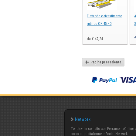
Elettrodo c-rivestimento
A
rutilico OK 45.40
S
da € 47,24
Pagina precedente
Network
Tenetevi in contatto con FerramentaOnline e 
popolari piattaforme e Social Network.