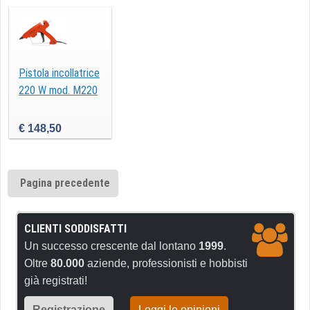
Pistola incollatrice
220 W mod. M220
€ 148,50
Pagina precedente
CLIENTI SODDISFATTI
Un successo crescente dal lontano
1999
.
Oltre
80.000
aziende, professionisti e hobbisti
già registrati!
Registrazione
Leggi le opinioni