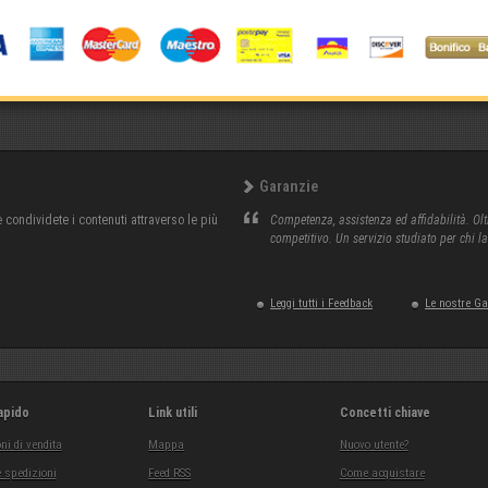
Garanzie
condividete i contenuti attraverso le più
Competenza, assistenza ed affidabilità. Olt
competitivo. Un servizio studiato per chi l
Leggi tutti i Feedback
Le nostre G
apido
Link utili
Concetti chiave
ni di vendita
Mappa
Nuovo utente?
 spedizioni
Feed RSS
Come acquistare