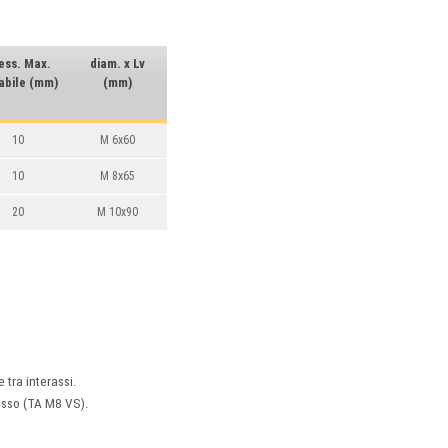
ess. Max.
diam. x Lv
sabile (mm)
(mm)
10
M 6x60
10
M 8x65
20
M 10x90
 tra interassi.
mosso (TA M8 VS).