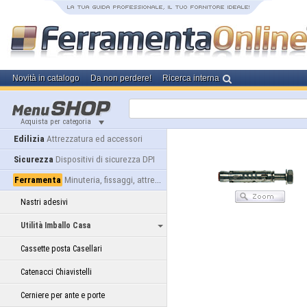
Novità in catalogo
Da non perdere!
Ricerca interna
Acquista per categoria
Edilizia
Attrezzatura ed accessori
Sicurezza
Dispositivi di sicurezza DPI
Ferramenta
Minuteria, fissaggi, attrezzatura
Nastri adesivi
Utilità Imballo Casa
Cassette posta Casellari
Catenacci Chiavistelli
Cerniere per ante e porte