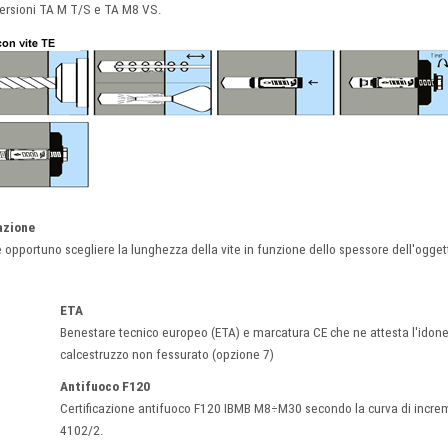
 versioni TA M T/S e TA M8 VS.
lazione
è opportuno scegliere la lunghezza della vite in funzione dello spessore dell'ogget
ETA
Benestare tecnico europeo (ETA) e marcatura CE che ne attesta l'idonei
calcestruzzo non fessurato (opzione 7)
Antifuoco F120
Certificazione antifuoco F120 IBMB M8÷M30 secondo la curva di incre
4102/2.