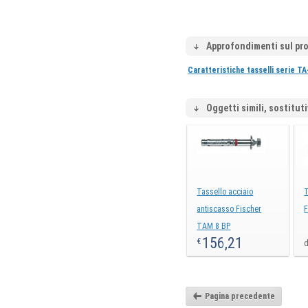
Approfondimenti sul pr
Caratteristiche tasselli serie T
Oggetti simili, sostituti
Tassello acciaio
T
antiscasso Fischer
F
TAM 8 BP
156,21
€
d
Pagina precedente