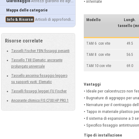
Giardinaggio
Attrezzi giardino ed agricoltura
• inferriate
Mappa delle categorie
Info & Risorse
Articoli di approfondimento
Modello
Lungh.
tassello (m
Risorse correlate
TAM 6 con vite
49.5
Tasselli Fischer FBN fissaggi pesanti
TAM 8 con vite
56.5
Tassello T88 Elematic, ancorante
TAM 10 con vite
69.0
prolungato universale
Tassello ancorina fissaggio leggero
su supporti vuoti: Elematic
Vantaggi
• Ideale per calcestruzzo non fe
Tasselli fissaggi leggeri FU Fischer
• Bugnature di aggrappo per una
Ancorante chimico FIS C700 HP PRO.1
• Nervature per il centraggio del
• Tappo in materiale plastico per
• Il sistema di espansione a 3 s
• Specifico fissaggio antintrusio
Tipo di installazione