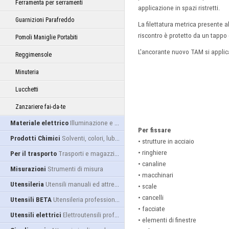
Ferramenta per serramenti
applicazione in spazi ristretti.
Guarnizioni Parafreddo
La filettatura metrica presente al
riscontro è protetto da un tappo 
Pomoli Maniglie Portabiti
L'ancorante nuovo TAM si applica 
Reggimensole
Minuteria
Lucchetti
Zanzariere fai-da-te
Materiale elettrico
Illuminazione e alimentazione
Per fissare
Prodotti Chimici
Solventi, colori, lubrificanti...
• strutture in acciaio
• ringhiere
Per il trasporto
Trasporti e magazzino
• canaline
Misurazioni
Strumenti di misura
• macchinari
Utensileria
Utensili manuali ed attrezzature
• scale
• cancelli
Utensili BETA
Utensileria professionale
• facciate
Utensili elettrici
Elettroutensili professionali
• elementi di finestre