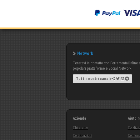
Network
Tenetevi in contatto con FerramentaOnline e 
popolari piattaforme e Social Network.
Tutti i nostri canali
Azienda
Aiuto r
Chi siamo
Condizio
Certificazioni
Gestione