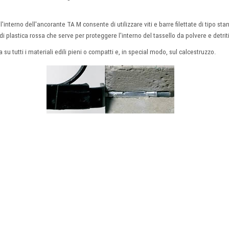
l'interno dell'ancorante TA M consente di utilizzare viti e barre filettate di tipo sta
di plastica rossa che serve per proteggere l'interno del tassello da polvere e detriti
su tutti i materiali edili pieni o compatti e, in special modo, sul calcestruzzo.