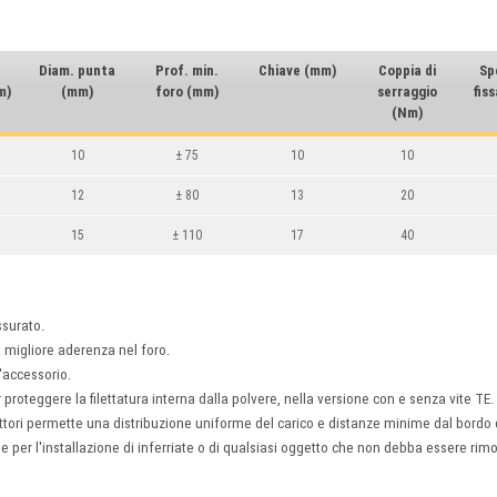
Diam. punta
Prof. min.
Chiave (mm)
Coppia di
Sp
m)
(mm)
foro (mm)
serraggio
fis
(Nm)
10
± 75
10
10
12
± 80
13
20
15
± 110
17
40
ssurato.
 migliore aderenza nel foro.
l'accessorio.
 proteggere la filettatura interna dalla polvere, nella versione con e senza vite TE.
ettori permette una distribuzione uniforme del carico e distanze minime dal bordo e
ne per l'installazione di inferriate o di qualsiasi oggetto che non debba essere ri