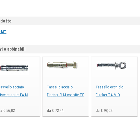
odotto
A-MT
vi o abbinabili
assello acciaio
Tassello acciaio
Tassello occhiolo
ischer serie TA M
Fischer SLM con vite TE
Fischer TA M-O
a € 56,02
da € 72,44
da € 93,02