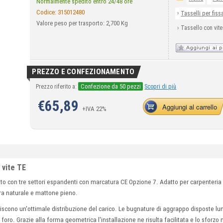
Normalmente spedito entro 24/48 ore
Codice:
315012480
›
Tasselli per fiss
Valore peso per trasporto: 2,700 Kg
›
Tassello con vit
PREZZO E CONFEZIONAMENTO
Confezione da 50 pezzi
Prezzo riferito a:
Scopri di più
€
65,89
Aggiungi al carrello
+IVA 22%
 vite TE
to con tre settori espandenti con marcatura CE Opzione 7. Adatto per carpenteria
tra naturale e mattone pieno.
ntiscono un'ottimale distribuzione del carico. Le bugnature di aggrappo disposte lu
 foro. Grazie alla forma geometrica l'installazione ne risulta facilitata e lo sforz