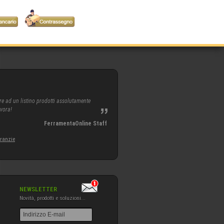
re ad un listino prodotti assolutamente
avora!
FerramentaOnline Staff
aranzie
NEWSLETTER
Novità, prodotti e soluzioni...