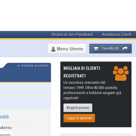
Dicono di noi • Feedback
Assistenza Clienti
Menu Utente
Carrello (0)
MIGLIAIA DI CLIENTI
REGISTRATI
Un successo crescente dal
lontano 1999. Oltre 80.000 aziende,
professionisti e hobbisti esigenti già
registrati!
Registrazione
inabili
Leggi le opinioni
odotto:
ramenta