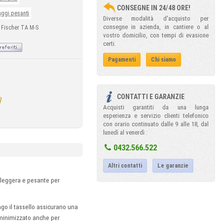
CONSEGNE IN 24/48 ORE!
aggi pesanti
Diverse modalità d'acquisto per
consegne in azienda, in cantiere o al
e Fischer TA M-S
vostro domicilio, con tempi di evasione
certi.
Pagamenti
Chi siamo
CONTATTI E GARANZIE
Acquisti garantiti da una lunga
esperienza e servizio clienti telefonico
con orario continuato dalle 9 alle 18, dal
lunedì al venerdì :
0432.566.522
Altri contatti
Le garanzie
 leggera e pesante per
ngo il tassello assicurano una
o minimizzato anche per