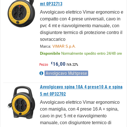
mt 0P32713
Avvolgicavo elettrico Vimar ergonomico e
compatto con 4 prese universali, cavo in
pvc 4 mt e riavvolgimento manuale, con
disgiuntore termico di protezione contro il
sovraccarico
Marca:
VIMAR S.p.A.
Disponibile
Normalmente spedito entro 24/48 ore
16,00
€
Pezzo
IVA 22%
Avvolgicavo Multiprese
Avvolgicavo spina 10A 4 prese10 A e spina
5 mt 0P32702
Avvolgicavo elettrico Vimar ergonomico
con maniglia, con 4 prese 16 A + spina,
cavo in pvc 5 mt e riavvolgimento
manuale, con disgiuntore termico di