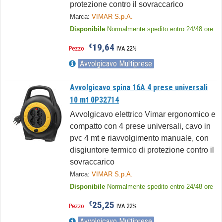
protezione contro il sovraccarico
Marca:
VIMAR S.p.A.
Disponibile
Normalmente spedito entro 24/48 ore
19,64
€
Pezzo
IVA 22%
Avvolgicavo Multiprese
Avvolgicavo spina 16A 4 prese universali
10 mt 0P32714
Avvolgicavo elettrico Vimar ergonomico e
compatto con 4 prese universali, cavo in
pvc 4 mt e riavvolgimento manuale, con
disgiuntore termico di protezione contro il
sovraccarico
Marca:
VIMAR S.p.A.
Disponibile
Normalmente spedito entro 24/48 ore
25,25
€
Pezzo
IVA 22%
Avvolgicavo Multiprese