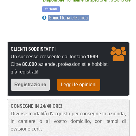
Disponibile
Normalmente spedito entro 24/48 ore
Varianti
Spinotteria elettrica
CLIENTI SODDISFATTI
Un successo crescente dal lontano
1999
.
Oltre
80.000
aziende, professionisti e hobbisti
già registrati!
Registrazione
Leggi le opinioni
CONSEGNE IN 24/48 ORE!
Diverse modalità d'acquisto per consegne in azienda,
in cantiere o al vostro domicilio, con tempi di
evasione certi.