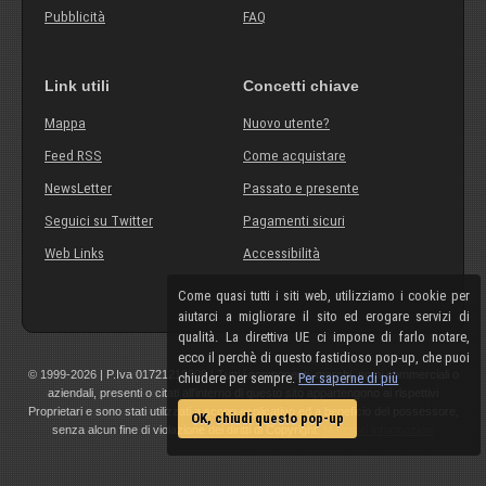
Pubblicità
FAQ
Link utili
Concetti chiave
Mappa
Nuovo utente?
Feed RSS
Come acquistare
NewsLetter
Passato e presente
Seguici su Twitter
Pagamenti sicuri
Web Links
Accessibilità
Come quasi tutti i siti web, utilizziamo i cookie per
aiutarci a migliorare il sito ed erogare servizi di
qualità. La direttiva UE ci impone di farlo notare,
ecco il perchè di questo fastidioso pop-up, che puoi
© 1999-2026 | P.Iva 01721210308 | Tutti i componenti, marchi, nomi commerciali o
chiudere per sempre.
Per saperne di più
aziendali, presenti o citati all'interno di questo sito appartengono ai rispettivi
Proprietari e sono stati utilizzati a scopo esplicativo ed a beneficio del possessore,
OK, chiudi questo pop-up
senza alcun fine di violazione dei diritti di Copyright.
Maggiori informazioni