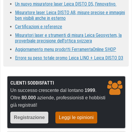
Un nuovo misuratore laser Leica DISTO D5, l'innovativo.
Misuratore laser Leica DISTO A8, misure precise e immagini
ben visibili anche in esterno
Certificazioni e referenze
Misuratori laser e strumenti di misura Leica Geosystem, la
proverbiale precisione dell'ottica svizzera
Aggiornamento menu prodotti FerramentaOnline SHOP
Errore su peso totale promo Leica LINO + Leica DISTO D3
CLIENTI SODDISFATTI
Un successo crescente dal lontano
1999
.
Oltre
80.000
aziende, professionisti e hobbisti
già registrati!
Registrazione
Leggi le opinioni