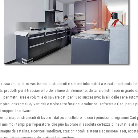
ressa uno spettro vastissimo di strumenti e sistemi informatici a elevato contenuto tec
 di: prodotti per il tracciamento delle linee di riferimento, distanziometri laser in grado 
i, perimetri, aree e volumi e di salvare dati per l’uso successivo; livelli delle serie autom
r piani orizzontali e/ verticali e molte altre funzioni e soluzioni software e Cad, per le 
 i supporti hardware.
on i principali strumenti di lavoro - dal pc al cellulare - e con i principali programmi Ca
l minimo i tempi per l’operatore, che può lavorare in assoluta certezza di risultati e al 
magini da satellite, ricevitori satellitari, stazioni totali, sistemi a scansione laser, ecce
e, sull’intero processo delle attività di cantiere.