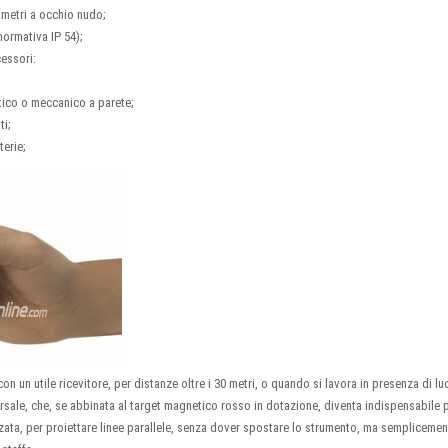
30 metri a occhio nudo;
normativa IP 54);
cessori:
tico o meccanico a parete;
ti;
terie;
n un utile ricevitore, per distanze oltre i 30 metri, o quando si lavora in presenza di luc
rsale, che, se abbinata al target magnetico rosso in dotazione, diventa indispensabile pe
lizzata, per proiettare linee parallele, senza dover spostare lo strumento, ma sempliceme