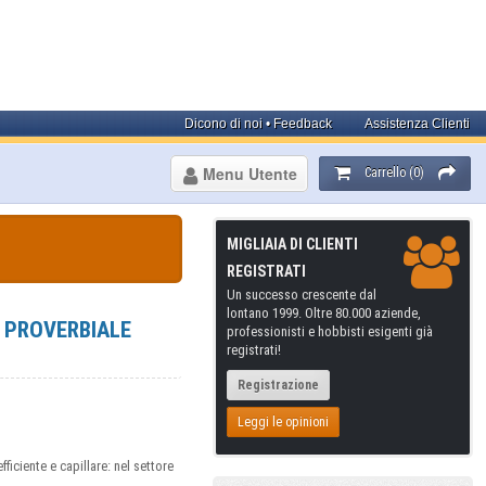
Dicono di noi • Feedback
Assistenza Clienti
Menu Utente
Carrello (0)
MIGLIAIA DI CLIENTI
REGISTRATI
Un successo crescente dal
lontano 1999. Oltre 80.000 aziende,
A PROVERBIALE
professionisti e hobbisti esigenti già
registrati!
Registrazione
Leggi le opinioni
fficiente e capillare: nel settore