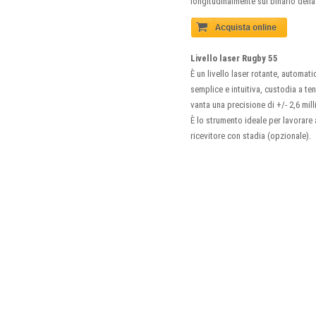
longitudinalmente sul binario della
Livello laser Rugby 55
È un livello laser rotante, automat
semplice e intuitiva, custodia a te
vanta una precisione di +/- 2,6 mill
È lo strumento ideale per lavorare 
ricevitore con stadia (opzionale).