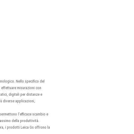
nologico. Nello specifico del
di effettuare misurazioni con
atici, digitali per distanze e
più diverse applicazioni,
d permettono l’efficace scambio e
massimo della produttività.
tera, i prodotti Leica Gs offrono la