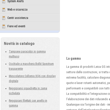
System Alerts
Web e sicurezza
Centri assistenza
Fiere ed eventi
Novità in catalogo
Tampone paracolpi in gomma
multiuso
La gamma
Occhiale a maschera Bollé Spectrum
La gamma di prodotti Leica GS inte
trasparente
settore delle costruzioni, si tratta
Mescolatore Collomix XQ6 con display
estrema facilità, calcolare diagonal
digitale
quote e laser rotanti automatici, pe
performanti e compatibili con tutti
Reggipiano squadretta in zama
nichelata
La compatibilità e l’integrazione c
l’elaborazione dei dati riducendo a
Reggipiani filettati con anello in
Qualunque sia l’origine dei dati - im
gomma
certezza dell’interlocutore/fornitor