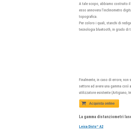
A tale scopo, abbiamo costruito il 
esso annovera l’inclinometro digita
topografica.
Per coloro i quali, stanchi di redi
tecnologia bluetooth, in grado di tr
Finalmente, in caso di errore, non
settore ad avere una gamma così ar
utilizzatore esistente (Artigiano,
La gamma distanziometri las
Leica Disto™ A2