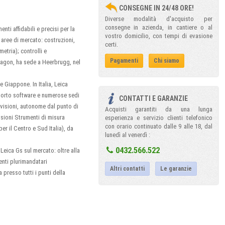
CONSEGNE IN 24/48 ORE!
Diverse modalità d'acquisto per
consegne in azienda, in cantiere o al
nti affidabili e precisi per la
vostro domicilio, con tempi di evasione
 aree di mercato: costruzioni,
certi.
etria); controlli e
Pagamenti
Chi siamo
xagon, ha sede a Heerbrugg, nel
 e Giappone. In Italia, Leica
upporto software e numerose sedi
CONTATTI E GARANZIE
ivisioni, autonome dal punto di
Acquisti garantiti da una lunga
isioni Strumenti di misura
esperienza e servizio clienti telefonico
con orario continuato dalle 9 alle 18, dal
er il Centro e Sud Italia), da
lunedì al venerdì :
0432.566.522
Leica Gs sul mercato: oltre alla
genti plurimandatari
Altri contatti
Le garanzie
 presso tutti i punti della