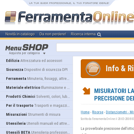
Novità in catalogo
Da non perdere!
Ricerca interna
Acquista per categoria
Edilizia
Attrezzatura ed accessori
Info & R
Sicurezza
Dispositivi di sicurezza DPI
Ferramenta
Minuteria, fissaggi, attrezzatura
Materiale elettrico
Illuminazione e alimentazione
MISURATORI LA
Prodotti Chimici
Solventi, colori, lubrificanti...
PRECISIONE DE
Per il trasporto
Trasporti e magazzino
-
-
Home
Risorse
Distanziometri - Mi
Misurazioni
Strumenti di misura
Scritto da FerramentaOnline il 20-03-2008 0
Utensileria
Utensili manuali ed attrezzature
La proverbiale precisione dell’ottica
Utensili BETA
Utensileria professionale