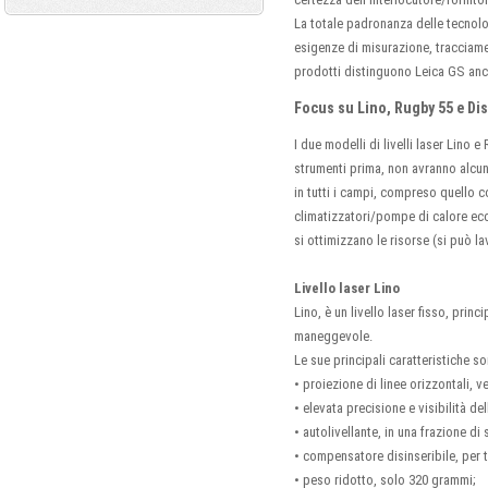
La totale padronanza delle tecnolog
esigenze di misurazione, tracciament
prodotti distinguono Leica GS anch
Focus su Lino, Rugby 55 e Di
I due modelli di livelli laser Lino 
strumenti prima, non avranno alcun
in tutti i campi, compreso quello co
climatizzatori/pompe di calore ecc
si ottimizzano le risorse (si può l
Livello laser Lino
Lino, è un livello laser fisso, prin
maneggevole.
Le sue principali caratteristiche s
• proiezione di linee orizzontali, ve
• elevata precisione e visibilità de
• autolivellante, in una frazione di
• compensatore disinseribile, per t
• peso ridotto, solo 320 grammi;