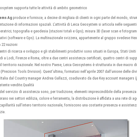
eosystem supporta tutte le attività di ambito geometrico
tems Ag
produce e fornisce, a decine di migliaia di clienti in ogni parte del mondo, strume
azione di informazioni spaziali. L’attività di Leica Geosystem si articola nelle seguenti
eratrici; topografia e geodesia (stazioni totali e Gps); misura 3D (laser scan e fotogramm
mativi (software e Gps). La multinazionale svizzera, appartenente al gruppo svedese He
 22 nazioni
entri di ricerca e sviluppo e gli stabilimenti produttivi sono situati in Europa, Stati Uniti
i a Lodi, Firenze e Roma, oltre a due centri assistenza certificati, quattro centri di s
 il territorio nazionale. Nel nostro Paese, Leica Geosystems è strutturata in due macro d
Precision Tools Division). Quest’ultima, formatasi nell’aprile 2007 dall’unione delle div
in Italia dal Country manager Andrea Gallazzi, coadiuvato da due Key account managers (p
stente vendite.Qualità
 del servizio di assistenza sono, per tradizione, elementi imprescindibile della presenza 
erano nei settori edilizia, colore e ferramenta, la distribuzione è affidata a una rete di a
apillarità sull’intero territorio nazionale, forniscono una costante presenza e assistenza
zia.