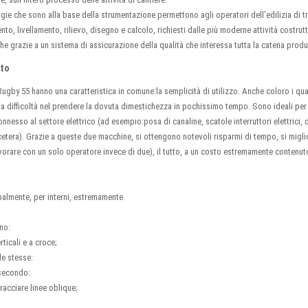
ie che sono alla base della strumentazione permettono agli operatori dell’edilizia di tr
o, livellamento, rilievo, disegno e calcolo, richiesti dalle più moderne attività costrutti
e grazie a un sistema di assicurazione della qualità che interessa tutta la catena produ
sto
e Rugby 55 hanno una caratteristica in comune:la semplicità di utilizzo. Anche coloro i qua
a difficoltà nel prendere la dovuta dimestichezza in pochissimo tempo. Sono ideali per 
nnesso al settore elettrico (ad esempio:posa di canaline, scatole interruttori elettrici, q
etera). Grazie a queste due macchine, si ottengono notevoli risparmi di tempo, si miglio
avorare con un solo operatore invece di due), il tutto, a un costo estremamente contenut
cipalmente, per interni, estremamente
ono:
rticali e a croce;
lle stesse:
 secondo:
racciare linee oblique;