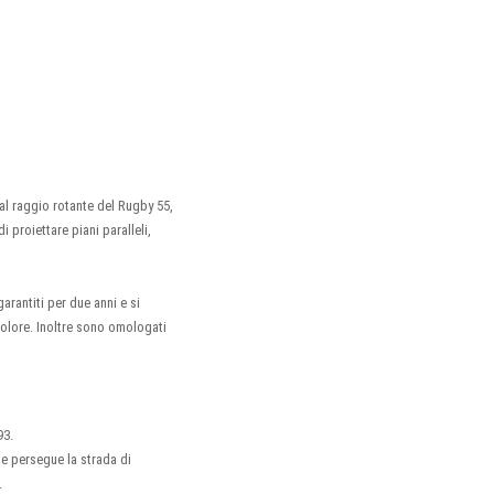
al raggio rotante del Rugby 55,
i proiettare piani paralleli,
arantiti per due anni e si
 colore. Inoltre sono omologati
93.
he persegue la strada di
.