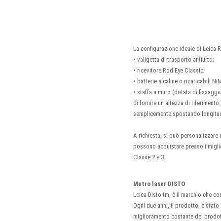
La configurazione ideale di Leica
• valigetta di trasporto antiurto;
• ricevitore Rod Eye Classic;
• batterie alcaline o ricaricabili Ni
• staffa a muro (dotata di fissagg
di fornire un altezza di riferimento
semplicemente spostando longitud
A richiesta, si può personalizzare c
possono acquistare presso i migliori
Classe 2 e 3.
Metro laser DISTO
Leica Disto tm, è il marchio che co
Ogni due anni, il prodotto, è stato
miglioramento costante del prodotto