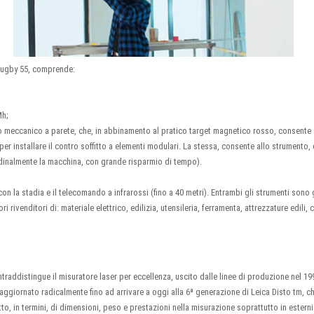
 Rugby 55, comprende:
Mh;
io meccanico a parete, che, in abbinamento al pratico target magnetico rosso, consente 
 per installare il contro soffitto a elementi modulari. La stessa, consente allo strumento, d
inalmente la macchina, con grande risparmio di tempo).
on la stadia e il telecomando a infrarossi (fino a 40 metri). Entrambi gli strumenti sono g
 rivenditori di: materiale elettrico, edilizia, utensileria, ferramenta, attrezzature edili,
ntraddistingue il misuratore laser per eccellenza, uscito dalle linee di produzione nel 19
 aggiornato radicalmente fino ad arrivare a oggi alla 6ª generazione di Leica Disto tm, c
, in termini, di dimensioni, peso e prestazioni nella misurazione soprattutto in esterni