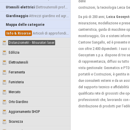
delle
Utensili elettrici
Elettroutensili professionali
costruzioni, la tecnologia Leica G
Giardinaggio
Attrezzi giardino ed agricoltura
Da più di 200 anni,
Leica Geosys
misurazione, modellazione e present
Mappa delle categorie
cantieristica, guida di macchine op
Info & Risorse
Articoli di approfondimento
monitoraggio; Gis e sistemi infor
Cantone Sangallo, ed è presente in
Distanziometri - Misuratori laser
con oltre 2.400 dipendenti. I suoi c
Edilizia
Geosystem s.p.a. dispone di tre sed
di rappresentanza, diffusi su tutto
Elettroutensili
vista gestionale: Geomatics e PTD (
Ferramenta
portatili e Costruzioni, è gestita 
due consulenti esterni e da un assi
Fumisteria
del supporto tecnico e affidabilità
Mercato
qualificata rete di grossisti che op
professionisti che, lavorando con c
Orto Giardino
distribuzione di prodotti per l’edili
Aggiornamento SHOP
Sicurezza