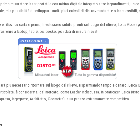
primo misuratore laser portatile con mirino digitale integrato a tre ingrandimenti, unico
le, e la possibilità di sviluppare molteplici calcoli di distanze indirette o inaccessibili
gere rilievi su carta e penna, li volessero subito pronti sul luogo del rilievo, Leica Geo
asferire a laptop, tablet pc, pocket pc i dati di misura rilevati.
 sarà più necessario ritornare sul luogo del rilievo, risparmiando tempo e denaro. Leica
ticolata, è considerata, dal mercato, come Leader indiscussa. In pratica:un Leica Disto 
 Impresa, Ingegnere, Architetto, Geometra), a un prezzo estremamente competitivo.
er