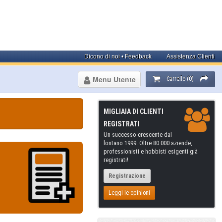
Dicono di noi • Feedback
Assistenza Clienti
Menu Utente
Carrello (0)
MIGLIAIA DI CLIENTI
REGISTRATI
Un successo crescente dal
lontano 1999. Oltre 80.000 aziende,
professionisti e hobbisti esigenti già
registrati!
Registrazione
Leggi le opinioni