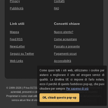
Privacy
Contatti
Pubblicità
FAQ
Link utili
Concetti chiave
Mappa
Nuovo utente?
Feed RSS
Come acquistare
NewsLetter
Passato e presente
Seguici su Twitter
Pagamenti sicuri
Web Links
Accessibilità
Come quasi tutti i siti web, utilizziamo i cookie per
aiutarci a migliorare il sito ed erogare servizi di
qualità. La direttiva UE ci impone di farlo notare,
ecco il perchè di questo fastidioso pop-up, che puoi
© 1999-2026 | P.Iva 01721210308 | Tutti i componenti, marchi, nomi commerciali o
chiudere per sempre.
Per saperne di più
aziendali, presenti o citati all'interno di questo sito appartengono ai rispettivi
Proprietari e sono stati utilizzati a scopo esplicativo ed a beneficio del possessore,
OK, chiudi questo pop-up
senza alcun fine di violazione dei diritti di Copyright.
Maggiori informazioni