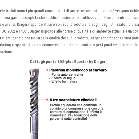
gli elettricisti sono i più grandi consumatori di punte per cemento e poiché vengono rich
on una gamma completa che soddisfi l'insieme delle utilizzazioni. Con un centro di ricer
 e analisi, Diager risponde attraverso i suoi prodotti ai bisogni degli utilizzatori più es
ta ISO 9002 e 14001, Diager risponde alle norme di qualità e di ambiente attuali e a un con
i clienti per ciò che riguarda la qualità dei suoi prodotti, Diager accompagna i suoi par
keting (espositori, azioni commerciali) studiati soprattutto per i punti vendita come le 
ribuzione.
Dettagli punta SDS-plus Booster by Diager