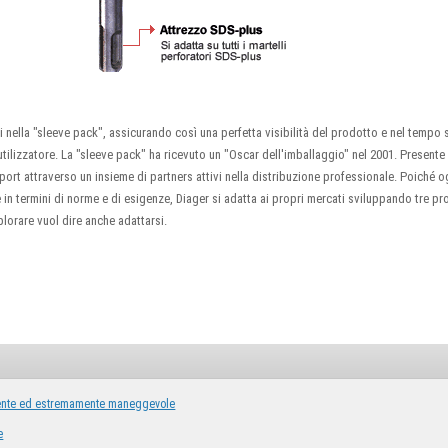
i nella "sleeve pack", assicurando così una perfetta visibilità del prodotto e nel tempo 
utilizzatore. La "sleeve pack" ha ricevuto un "Oscar dell'imballaggio" nel 2001. Presente 
xport attraverso un insieme di partners attivi nella distribuzione professionale. Poiché o
e in termini di norme e di esigenze, Diager si adatta ai propri mercati sviluppando tre pr
lorare vuol dire anche adattarsi.
otente ed estremamente maneggevole
e