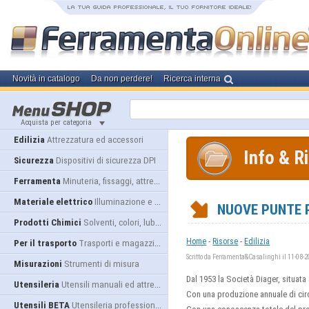
Novità in catalogo
Da non perdere!
Ricerca interna
Acquista per categoria
Edilizia
Attrezzatura ed accessori
Info & R
Sicurezza
Dispositivi di sicurezza DPI
Ferramenta
Minuteria, fissaggi, attrezzatura
Materiale elettrico
Illuminazione e alimentazione
NUOVE PUNTE 
Prodotti Chimici
Solventi, colori, lubrificanti...
-
-
Home
Risorse
Edilizia
Per il trasporto
Trasporti e magazzino
Scritto da Ferramenta&Casalinghi il 11-08-
Misurazioni
Strumenti di misura
Dal 1953 la Società Diager, situata
Utensileria
Utensili manuali ed attrezzature
Con una produzione annuale di circ
Utensili BETA
Utensileria professionale