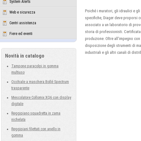
System Alerts
Poiché i muratori, gli idraulici e 
Web e sicurezza
specifiche, Diager deve proporsi c
Centri assistenza
associato a un laboratorio di prove
storia di professionisti. Certifica
Fiere ed eventi
produzione. Oltre all'impegno con 
disposizione degli strumenti di mar
industriali e gli altri canali di dist
Novità in catalogo
Tampone paracolpi in gomma
multiuso
Occhiale a maschera Bollé Spectrum
trasparente
Mescolatore Collomix XQ6 con display
digitale
Reggipiano squadretta in zama
nichelata
Reggipiani filettati con anello in
gomma