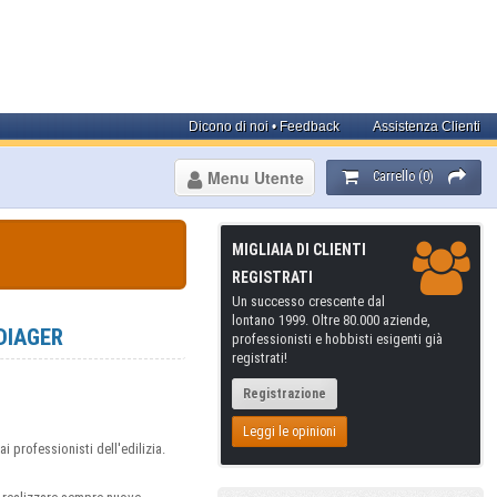
Dicono di noi • Feedback
Assistenza Clienti
Menu Utente
Carrello (0)
MIGLIAIA DI CLIENTI
REGISTRATI
Un successo crescente dal
lontano 1999. Oltre 80.000 aziende,
DIAGER
professionisti e hobbisti esigenti già
registrati!
Registrazione
Leggi le opinioni
i professionisti dell'edilizia.