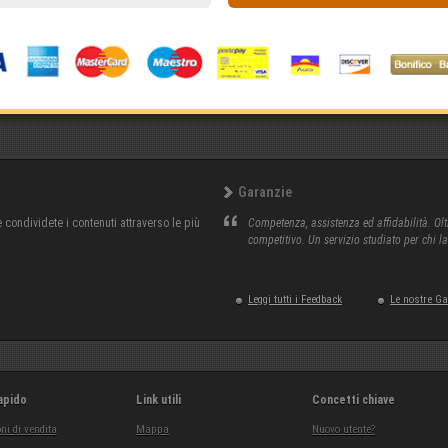
Garanzie
condividete i contenuti attraverso le più
Competenza, assistenza ed affidabilità. Olt
competitivo. Un servizio studiato per chi l
Leggi tutti i Feedback
Le nostre G
apido
Link utili
Concetti chiave
ni di vendita
Mappa
Nuovo utente?