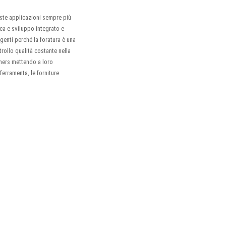
ieste applicazioni sempre più
ca e sviluppo integrato e
igenti perché la foratura è una
trollo qualità costante nella
tners mettendo a loro
ferramenta, le forniture