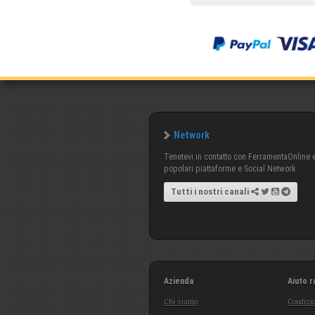
Network
Tenetevi in contatto con FerramentaOnline e 
popolari piattaforme e Social Network.
Tutti i nostri canali
Azienda
Aiuto r
Chi siamo
Condizio