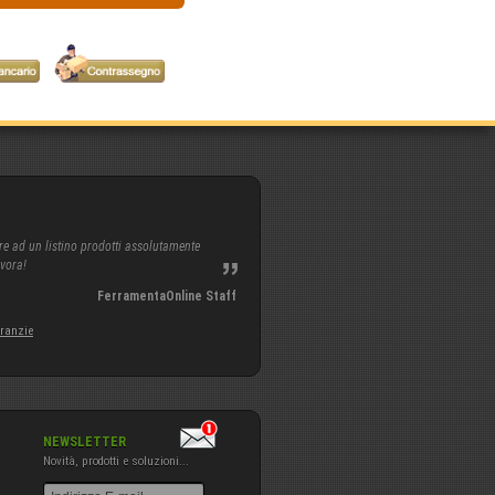
re ad un listino prodotti assolutamente
avora!
FerramentaOnline Staff
aranzie
NEWSLETTER
Novità, prodotti e soluzioni...