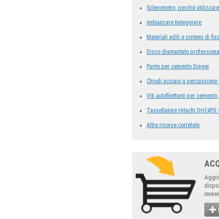
Sclerometro, perché utilizzare
Imbiancare tinteggiare
Materiali edili e sistemi di fi
Disco diamantato professiona
Punte per cemento Diager
Chiodi acciaio a percussione 
Viti autofilettanti per cemento
Tassellatore Hitachi DH24PG v
Altre risorse correlate
AC
Aggio
dispo
immed