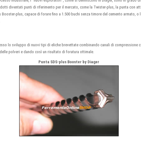
esso industriale, i "nuovi esploratori", come si definiscono in Diager, sono in grado d
dotti diventati punti di riferimento per il mercato, come la Twister-plus, la punta con at
s Booster-plus, capace di forare fino a 1.500 buchi senza timore del cemento armato, o l
.
esso lo sviluppo di nuovi tipi di eliche brevettate combinando canali di compressione
lle polveri e dando così un risultato di foratura ottimale.
Punta SDS-plus Booster by Diager