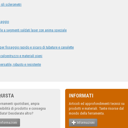
 gli sclerometri
ssaggio
le a segmenti saldati laser con anima speciale
per fissaggio rapido e sicuro di tubature e canalette
, calcestruzzo e materiali pieni
ersatile, robusto e resistente
QUISTA
INFORMATI
rnamenti quotidiani, ampia
Articoli ed approfondimenti tecnici su
nibilità di prodotto e consegna
prodotti e materiali. Tante risorse dal
iata! Desiderate altro?
mondo della ferramenta.
Informazioni
Informazioni