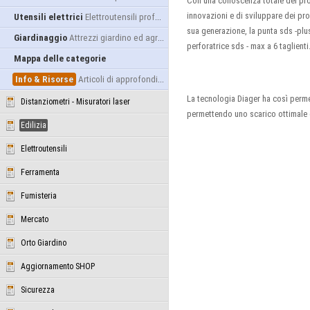
Con una conoscenza totale del proc
innovazioni e di sviluppare dei pro
Utensili elettrici
Elettroutensili professionali
sua generazione, la punta sds -plu
Giardinaggio
Attrezzi giardino ed agricoltura
perforatrice sds - max a 6 taglienti
Mappa delle categorie
Info & Risorse
Articoli di approfondimento
La tecnologia Diager ha così perm
Distanziometri - Misuratori laser
permettendo uno scarico ottimale de
Edilizia
Elettroutensili
Ferramenta
Fumisteria
Mercato
Orto Giardino
Aggiornamento SHOP
Sicurezza