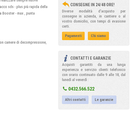
i realizzare sempre nuove
CONSEGNE IN 24/48 ORE!
tacco sds - plus più rapida della
Diverse modalità d'acquisto per
a Booster - max , punta
consegne in azienda, in cantiere o al
vostro domicilio, con tempi di evasione
certi.
Pagamenti
Chi siamo
 con camere di decompressione,
CONTATTI E GARANZIE
Acquisti garantiti da una lunga
esperienza e servizio clienti telefonico
con orario continuato dalle 9 alle 18, dal
lunedì al venerdì :
0432.566.522
Altri contatti
Le garanzie