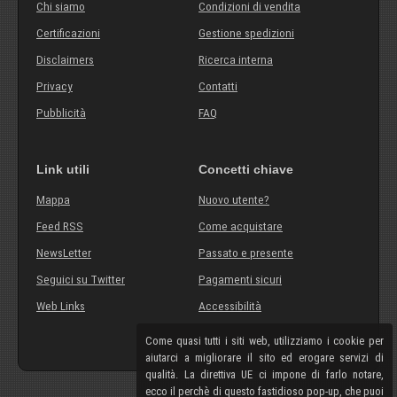
Chi siamo
Condizioni di vendita
Certificazioni
Gestione spedizioni
Disclaimers
Ricerca interna
Privacy
Contatti
Pubblicità
FAQ
Link utili
Concetti chiave
Mappa
Nuovo utente?
Feed RSS
Come acquistare
NewsLetter
Passato e presente
Seguici su Twitter
Pagamenti sicuri
Web Links
Accessibilità
Come quasi tutti i siti web, utilizziamo i cookie per
aiutarci a migliorare il sito ed erogare servizi di
qualità. La direttiva UE ci impone di farlo notare,
ecco il perchè di questo fastidioso pop-up, che puoi