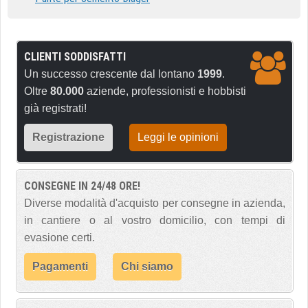
CLIENTI SODDISFATTI
Un successo crescente dal lontano
1999
.
Oltre
80.000
aziende, professionisti e hobbisti
già registrati!
Registrazione
Leggi le opinioni
CONSEGNE IN 24/48 ORE!
Diverse modalità d'acquisto per consegne in azienda,
in cantiere o al vostro domicilio, con tempi di
evasione certi.
Pagamenti
Chi siamo