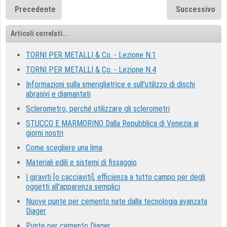
Precedente
Successivo
Articoli correlati...
TORNI PER METALLI & Co. - Lezione N.1
TORNI PER METALLI & Co. - Lezione N.4
Informazioni sulla smerigliatrice e sull'utilizzo di dischi
abrasivi e diamantati
Sclerometro, perché utilizzare gli sclerometri
STUCCO E MARMORINO Dalla Repubblica di Venezia ai
giorni nostri
Come scegliere una lima
Materiali edili e sistemi di fissaggio
I giraviti [o cacciaviti], efficienza a tutto campo per degli
oggetti all'apparenza semplici
Nuove punte per cemento nate dalla tecnologia avanzata
Diager
Punte per cemento Diager