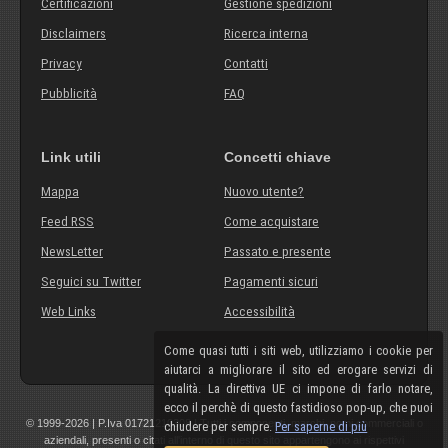
Certificazioni
Gestione spedizioni
Disclaimers
Ricerca interna
Privacy
Contatti
Pubblicità
FAQ
Link utili
Concetti chiave
Mappa
Nuovo utente?
Feed RSS
Come acquistare
NewsLetter
Passato e presente
Seguici su Twitter
Pagamenti sicuri
Web Links
Accessibilità
Come quasi tutti i siti web, utilizziamo i cookie per
aiutarci a migliorare il sito ed erogare servizi di
qualità. La direttiva UE ci impone di farlo notare,
ecco il perchè di questo fastidioso pop-up, che puoi
© 1999-2026 | P.Iva 01721210308 | Tutti i componenti, marchi, nomi commerciali o
chiudere per sempre.
Per saperne di più
aziendali, presenti o citati all'interno di questo sito appartengono ai rispettivi