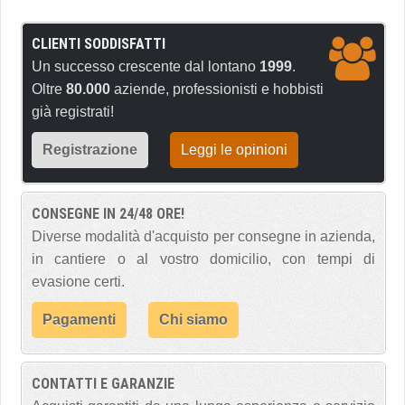
CLIENTI SODDISFATTI
Un successo crescente dal lontano
1999
.
Oltre
80.000
aziende, professionisti e hobbisti
già registrati!
Registrazione
Leggi le opinioni
CONSEGNE IN 24/48 ORE!
Diverse modalità d'acquisto per consegne in azienda,
in cantiere o al vostro domicilio, con tempi di
evasione certi.
Pagamenti
Chi siamo
CONTATTI E GARANZIE