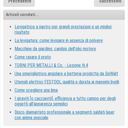
Precedente
Successivo
Articoli correlati...
Levigatrice a nastro per grandi prestazioni e un miglior
risultato
La levigatura: come levigare in assenza di polvere
Macchine da giardino: cambio dell'olio motore
Come rasare il prato
TORNI PER METALLI & Co. - Lezione N.4
Una smerigliatrice angolare a batteria prodotta da DeWalt
Utensili elettrici FESTOOL qualità e durata ai massimi livelli
Come scegliere una lima
I giraviti [o cacciaviti], efficienza a tutto campo per degli
oggetti all'apparenza semplici
Disco diamantato professionale a segmenti saldati laser
con anima speciale