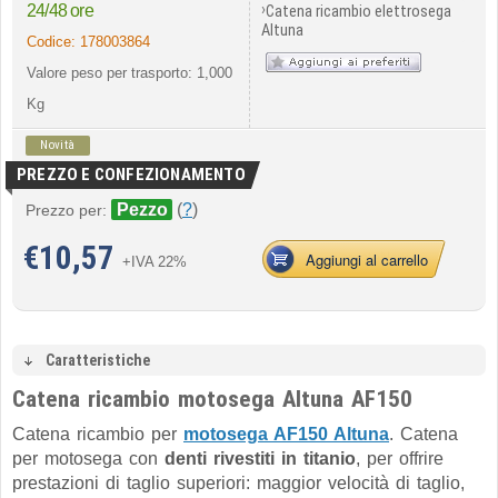
›
24/48 ore
Catena ricambio elettrosega
Altuna
Codice:
178003864
Valore peso per trasporto: 1,000
Kg
Novità
PREZZO E CONFEZIONAMENTO
Pezzo
(
?
)
Prezzo per:
€
10,57
Aggiungi al carrello
+IVA 22%
Caratteristiche
Catena ricambio motosega Altuna AF150
Catena ricambio per
motosega AF150 Altuna
. Catena
per motosega con
denti rivestiti in titanio
, per offrire
prestazioni di taglio superiori: maggior velocità di taglio,