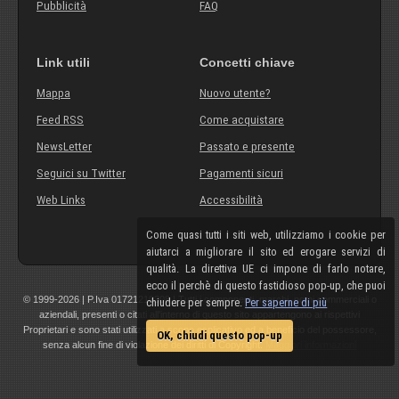
Pubblicità
FAQ
Link utili
Concetti chiave
Mappa
Nuovo utente?
Feed RSS
Come acquistare
NewsLetter
Passato e presente
Seguici su Twitter
Pagamenti sicuri
Web Links
Accessibilità
Come quasi tutti i siti web, utilizziamo i cookie per
aiutarci a migliorare il sito ed erogare servizi di
qualità. La direttiva UE ci impone di farlo notare,
ecco il perchè di questo fastidioso pop-up, che puoi
© 1999-2026 | P.Iva 01721210308 | Tutti i componenti, marchi, nomi commerciali o
chiudere per sempre.
Per saperne di più
aziendali, presenti o citati all'interno di questo sito appartengono ai rispettivi
Proprietari e sono stati utilizzati a scopo esplicativo ed a beneficio del possessore,
OK, chiudi questo pop-up
senza alcun fine di violazione dei diritti di Copyright.
Maggiori informazioni