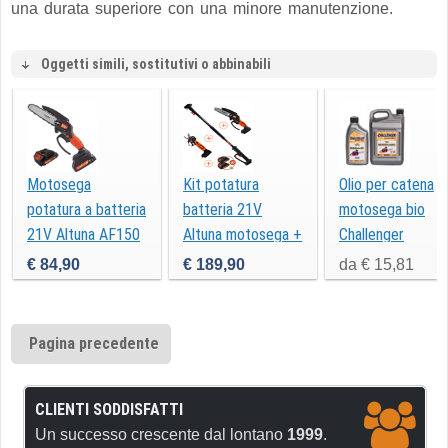
una durata superiore con una minore manutenzione.
Oggetti simili, sostitutivi o abbinabili
Motosega
Kit potatura
Olio per catena
potatura a batteria
batteria 21V
motosega bio
21V Altuna AF150
Altuna motosega +
Challenger
forbice + asta
€ 84,90
€ 189,90
da € 15,81
Pagina precedente
CLIENTI SODDISFATTI
Un successo crescente dal lontano
1999
.