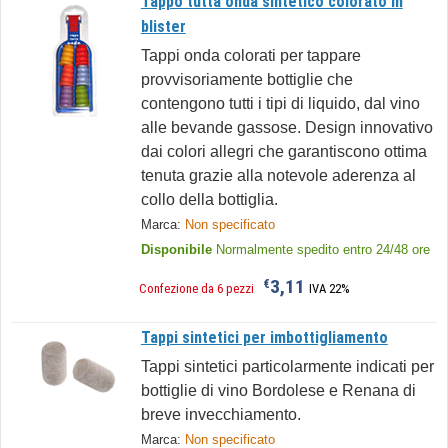
Tappo tutta onda sintetico colorato in
blister
Tappi onda colorati per tappare
provvisoriamente bottiglie che
contengono tutti i tipi di liquido, dal vino
alle bevande gassose. Design innovativo
dai colori allegri che garantiscono ottima
tenuta grazie alla notevole aderenza al
collo della bottiglia.
Marca:
Non specificato
Disponibile
Normalmente spedito entro 24/48 ore
3,11
€
Confezione da 6 pezzi
IVA 22%
Tappi sintetici per imbottigliamento
Tappi sintetici particolarmente indicati per
bottiglie di vino Bordolese e Renana di
breve invecchiamento.
Marca:
Non specificato