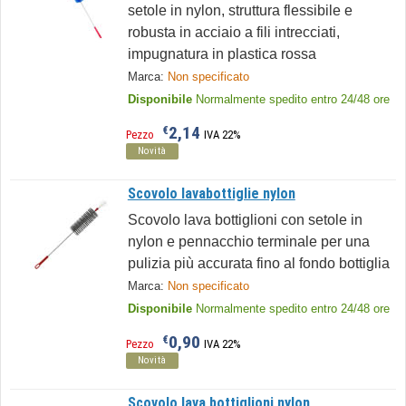
setole in nylon, struttura flessibile e
robusta in acciaio a fili intrecciati,
impugnatura in plastica rossa
Marca:
Non specificato
Disponibile
Normalmente spedito entro 24/48 ore
2,14
€
Pezzo
IVA 22%
Novità
Scovolo lavabottiglie nylon
Scovolo lava bottiglioni con setole in
nylon e pennacchio terminale per una
pulizia più accurata fino al fondo bottiglia
Marca:
Non specificato
Disponibile
Normalmente spedito entro 24/48 ore
0,90
€
Pezzo
IVA 22%
Novità
Scovolo lava bottiglioni nylon