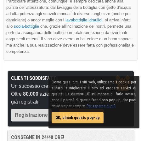
Particolare attenzione, comunque, è sempre dedicata anche alla
pulizia dell'attrezzatura: dal lavaggio della bottiglia con getto d'acqua
ad alta potenza agli scovoli manuali di diverse lunghezze (anche per
damigiane) o ancor meglio con i
lavabottiglie idraulici
, si arriva infatti
allo
scola-bottiglie
che, grazie all'inclinazione dei rostri, permette una
perfetta asciugatura delle bottiglie in totale protezione da eventuali
corpuscoli esterni. Il vino deve avere un bel colore e un buon sapore:
ma anche la sua realizzazione deve essere fatta con professionalità e
competenza.
CLIENTI SODDISFATTI
Come quasi tutti i siti web, utilizziamo i cookie per
Un successo crescente dal lontano
1999
.
aiutarci a migliorare il sito ed erogare servizi di
Oltre
80.000
aziende, professionisti e hobbisti
qualità. La direttiva UE ci impone di farlo notare,
ecco il perchè di questo fastidioso pop-up, che puoi
già registrati!
chiudere per sempre.
Per saperne di più
Registrazione
Leggi le opinioni
OK, chiudi questo pop-up
CONSEGNE IN 24/48 ORE!