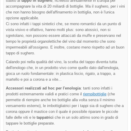
subito al
tappo in sughero
, richiesto annualmente in Europa per
accompagnare la vita di 20 miliardi di bottiglie. Ma il sughero, per i vini
che non hanno bisogno dell'affinamento in bottiglia, non è l'unica
opzione applicabile.
Ci sono infatti i tappi sintetici che, se meno romantici da un punto di
vista visivo e olfattivo, hanno molti plus: sono atossici, non si
sgretolano, non possono essere attaccati da muffe e preservano nel
tempo le proprietà organolettiche del vino dal momento che sono
impermeabili all'ossigeno. E inoltre, costano meno rispetto ad un buon
tappo di sughero.
Calando poi nella qualità del vino, la scelta del tappo diventa tutta
dell'enologo che, in un prodotto vivo come quello dato dall'enologia,
gioca un ruolo fondamentale: in plastica liscio, rigato, a trappo, a
martello e poi a corona e a vite...
Accessori realizzati ad hoc per l'enologia
: tanti sono infatti i
prodotti estremamente validi e pratici come il
riempibottiglie
(che
permette di riempire anche tre bottiglie alla volta senza il minimo
versamento esterno), le imbottigliatrici per i tappi sia di sughero che a
corona oppure il mastice con il quale è possibile riparare le piccole
falle delle viti e le
tappatrici
che in un solo attimo sono in grado di
tappare le bottiglie preparate.