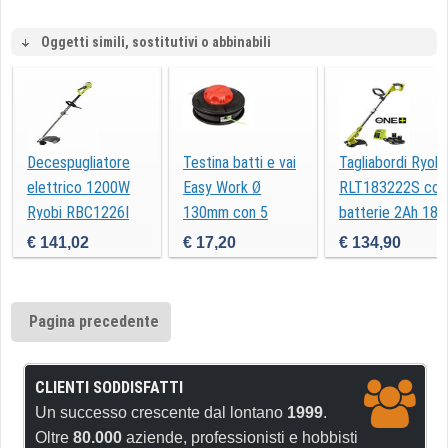
Oggetti simili, sostitutivi o abbinabili
Decespugliatore
Testina batti e vai
Tagliabordi Ryobi
elettrico 1200W
Easy Work Ø
RLT183222S con
Ryobi RBC1226I
130mm con 5
batterie 2Ah 18V
inserti R305152
€ 141,02
€ 17,20
€ 134,90
Pagina precedente
CLIENTI SODDISFATTI
Un successo crescente dal lontano
1999
.
Oltre
80.000
aziende, professionisti e hobbisti