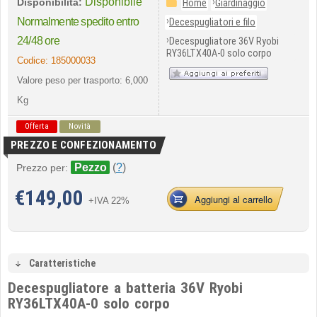
Disponibile
›
Disponibilità:
Home
Giardinaggio
›
Normalmente spedito entro
Decespugliatori e filo
›
24/48 ore
Decespugliatore 36V Ryobi
RY36LTX40A-0 solo corpo
Codice:
185000033
Valore peso per trasporto: 6,000
Kg
Offerta
Novità
PREZZO E CONFEZIONAMENTO
Pezzo
(
?
)
Prezzo per:
€
149,00
Aggiungi al carrello
+IVA 22%
Caratteristiche
Decespugliatore a batteria 36V Ryobi
RY36LTX40A-0 solo corpo