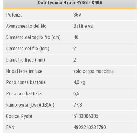
Dati tecnici Ryobi RY36LTX40A
Potenza
36V
Avanzamento del filo
Batti e vai
Diametro del taglio filo (cm)
40
Diametro del filo (mm)
2
Diametro linea (mm)
2
Nr batterie incluse
solo corpo macchina
Peso senza batteria
4,0 kg
Peso con batteria
6,6
Rumorosità (Lwa)(dB(A))
77,8
Codice Ryobi
5133006305
EAN
4892210234780