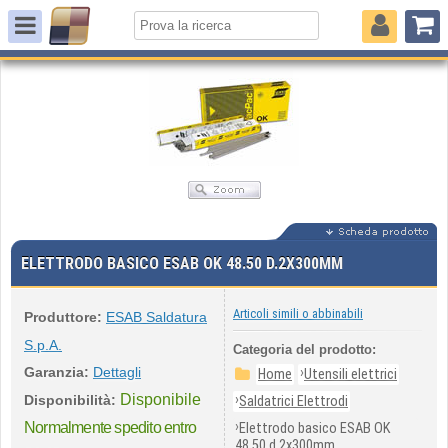
ELETTRODO BASICO ESAB OK 48.50 D.2X300MM
Articoli simili o abbinabili
Produttore:
ESAB Saldatura
S.p.A.
Categoria del prodotto:
Garanzia:
Dettagli
›
Home
Utensili elettrici
Disponibile
›
Disponibilità:
Saldatrici Elettrodi
›
Normalmente spedito entro
Elettrodo basico ESAB OK
48.50 d.2x300mm