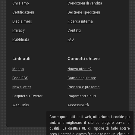
Chi siamo
Condizioni di vendita
Certificazioni
Gestione spedizioni
Disclaimers
Ricerca interna
Privacy
Contatti
Pubblicità
FAQ
Link utili
Concetti chiave
Mappa
Nuovo utente?
Feed RSS
Come acquistare
NewsLetter
Passato e presente
Seguici su Twitter
Pagamenti sicuri
Web Links
Accessibilità
Come quasi tutti i siti web, utilizziamo i cookie per
aiutarci a migliorare il sito ed erogare servizi di
qualità. La direttiva UE ci impone di farlo notare,
ecco il perchè di questo fastidioso pop-up, che puoi