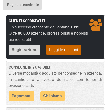
Pagina precedente
CLIENTI SODDISFATTI
Un successo crescente dal lontano
1999
.
Oltre
80.000
aziende, professionisti e hobbisti
già registrati!
Registrazione
Leggi le opinioni
CONSEGNE IN 24/48 ORE!
Diverse modalità d'acquisto per consegne in azienda,
in cantiere o al vostro domicilio, con tempi di
evasione certi.
Pagamenti
Chi siamo