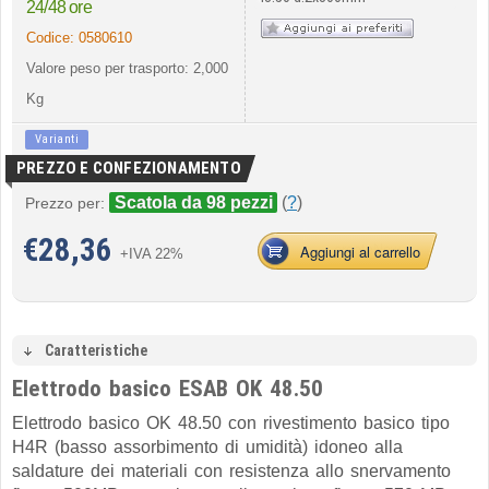
24/48 ore
Codice:
0580610
Valore peso per trasporto: 2,000
Kg
Varianti
PREZZO E CONFEZIONAMENTO
Scatola da 98 pezzi
(
?
)
Prezzo per:
€
28,36
Aggiungi al carrello
+IVA 22%
Caratteristiche
Elettrodo basico ESAB OK 48.50
Elettrodo basico OK 48.50 con rivestimento basico tipo
H4R (basso assorbimento di umidità) idoneo alla
saldature dei materiali con resistenza allo snervamento