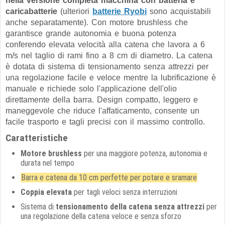
nella versione completa macchina con batteria e
caricabatterie
(ulteriori
batterie Ryobi
sono acquistabili
anche separatamente). Con motore brushless che
garantisce grande autonomia e buona potenza
conferendo elevata velocità alla catena che lavora a 6
m/s nel taglio di rami fino a 8 cm di diametro
. La catena
è dotata di sistema di tensionamento senza attrezzi per
una regolazione facile e veloce mentre la lubrificazione è
manuale e richiede solo l'applicazione dell'olio
direttamente della barra. Design compatto, leggero e
maneggevole che riduce l'affaticamento, consente un
facile trasporto e tagli precisi con il massimo controllo.
Caratteristiche
Motore brushless
per una maggiore potenza, autonomia e
durata nel tempo
Barra e catena da 10 cm perfette per potare e sramare
Coppia elevata
per tagli veloci senza interruzioni
Sistema di
tensionamento della catena senza attrezzi
per
una regolazione della catena veloce e senza sforzo