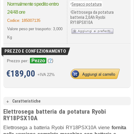
›
Normalmente spedito entro
Segacci potatura
›
24/48 ore
Elettrosega da potatura
batteria 2,0Ah Ryobi
Codice:
185007135
RY18PSX10A
Valore peso per trasporto: 3,000
Kg
PREZZO E CONFEZIONAMENTO
Pezzo
(
?
)
Prezzo per:
€
189,00
Aggiungi al carrello
+IVA 22%
Caratteristiche
Elettrosega batteria da potatura Ryobi
RY18PSX10A
Elettrosega a batteria Ryobi RY18PSX10A viene
fornita