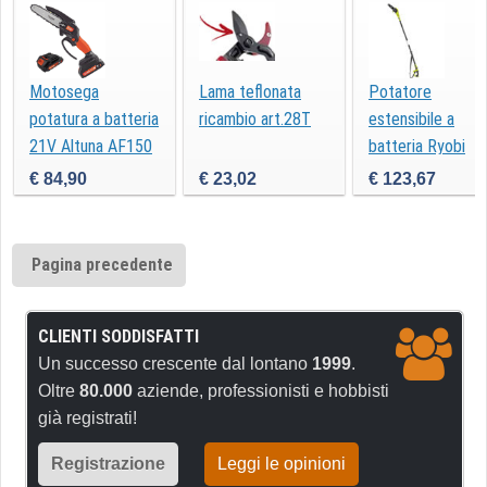
Motosega
Lama teflonata
Potatore
potatura a batteria
ricambio art.28T
estensibile a
21V Altuna AF150
batteria Ryobi
OPP1820
€ 84,90
€ 23,02
€ 123,67
Pagina precedente
CLIENTI SODDISFATTI
Un successo crescente dal lontano
1999
.
Oltre
80.000
aziende, professionisti e hobbisti
già registrati!
Registrazione
Leggi le opinioni