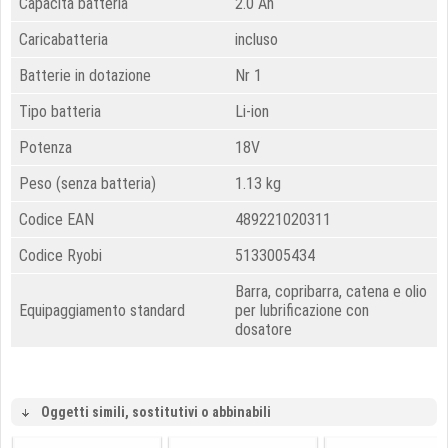
Capacità batteria
2.0 Ah
Caricabatteria
incluso
Batterie in dotazione
Nr 1
Tipo batteria
Li-ion
Potenza
18V
Peso (senza batteria)
1.13 kg
Codice EAN
489221020311
Codice Ryobi
5133005434
Barra, copribarra, catena e olio
Equipaggiamento standard
per lubrificazione con
dosatore
Oggetti simili, sostitutivi o abbinabili