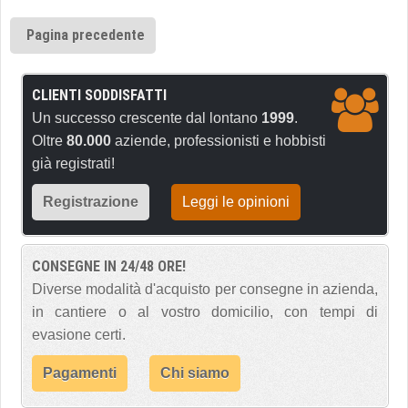
Pagina precedente
CLIENTI SODDISFATTI
Un successo crescente dal lontano
1999
.
Oltre
80.000
aziende, professionisti e hobbisti
già registrati!
Registrazione
Leggi le opinioni
CONSEGNE IN 24/48 ORE!
Diverse modalità d'acquisto per consegne in azienda,
in cantiere o al vostro domicilio, con tempi di
evasione certi.
Pagamenti
Chi siamo