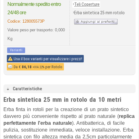
›
Normalmente spedito entro
Teli Coperture
›
24/48 ore
Erba sintetica 25 mm rotolo
Codice:
128005573P
Valore peso per trasporto: 0,000
Kg
Varianti
Usa il box varianti per visualizzare i prezzi!
Da
€
86,18
per Rotolo
+IVA 22%
Caratteristiche
Erba sintetica 25 mm in rotolo da 10 metri
Erba finta in rotoli per la creazione di un prato sintetico
davvero più conveniente rispetto al prato naturale (
replica
perfettamente l'erba naturale
). Antibatterica, di facile
pulizia, sostituzione immediata, veloce installazione. Erba
sintetica con filo altezza media da 2,5cm particolarmente