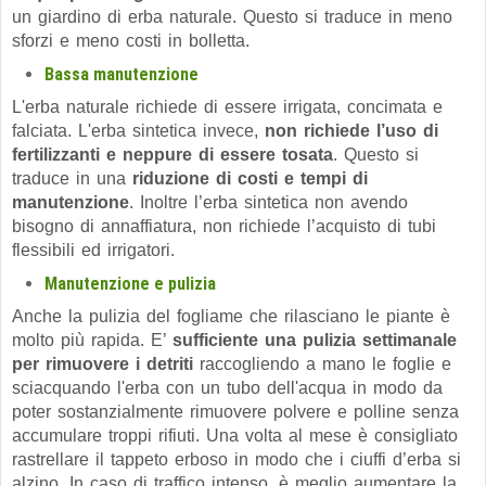
un giardino di erba naturale. Questo si traduce in meno
sforzi e meno costi in bolletta.
Bassa manutenzione
L'erba naturale richiede di essere irrigata, concimata e
falciata. L'erba sintetica invece,
non richiede l’uso di
fertilizzanti e neppure di essere tosata
. Questo si
traduce in una
riduzione di costi e tempi di
manutenzione
. Inoltre l’erba sintetica non avendo
bisogno di annaffiatura, non richiede l’acquisto di tubi
flessibili ed irrigatori.
Manutenzione e pulizia
Anche la pulizia del fogliame che rilasciano le piante è
molto più rapida. E’
sufficiente una pulizia settimanale
per rimuovere i detriti
raccogliendo a mano le foglie e
sciacquando l'erba con un tubo dell'acqua in modo da
poter sostanzialmente rimuovere polvere e polline senza
accumulare troppi rifiuti. Una volta al mese è consigliato
rastrellare il tappeto erboso in modo che i ciuffi d’erba si
alzino. In caso di traffico intenso, è meglio aumentare la