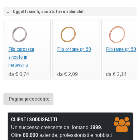
Oggetti simili, sostitutivi o abbinabili
Filo carcassa
Filo ottone gr. 50
Filo rame gr. 50
zincato in
matassina
da € 0,74
da € 2,09
da € 2,14
Pagina precedente
CLIENTI SODDISFATTI
Un successo crescente dal lontano
1999
.
Oltre
80.000
aziende, professionisti e hobbisti