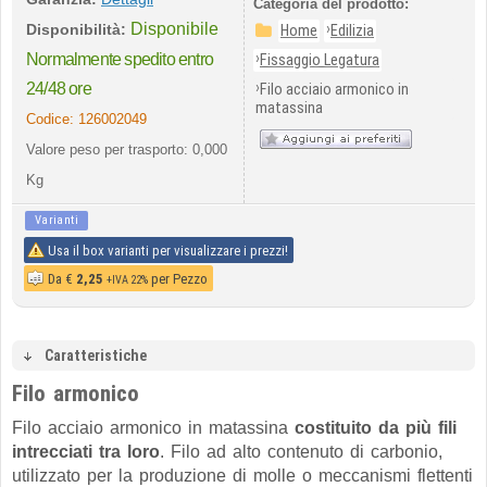
Categoria del prodotto:
Disponibile
›
Disponibilità:
Home
Edilizia
›
Normalmente spedito entro
Fissaggio Legatura
›
24/48 ore
Filo acciaio armonico in
matassina
Codice:
126002049
Valore peso per trasporto: 0,000
Kg
Varianti
Usa il box varianti per visualizzare i prezzi!
Da
€
2,25
per Pezzo
+IVA 22%
Caratteristiche
Filo armonico
Filo acciaio armonico in matassina
costituito da più fili
intrecciati tra loro
. Filo ad alto contenuto di carbonio,
utilizzato per la produzione di molle o meccanismi flettenti