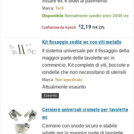
fissare wc e bidet al pavimento
Marca:
Tecfi
Disponibile
Normalmente spedito entro 24/48 ore
2,19
€
Confezione da 4 pezzi
IVA 22%
Kit fissaggio sedile wc con viti metallo
Il sistema universale per il fissaggio della
maggior parte delle tavolette wc in
commercio. Kit completo di viti, boccole e
rondelle che non necessitano di utensili
Marca:
Non specificato
Attualmente esaurito
Esaurito
Cerniere universali cromate per tavoletta
wc
Cerniere con snodo sicuro e stabile
adatte per la maggior parte di tavolette