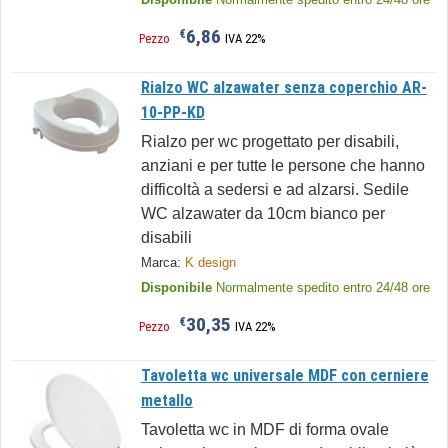
6,86
€
Pezzo
IVA 22%
Rialzo WC alzawater senza coperchio AR-
10-PP-KD
Rialzo per wc progettato per disabili,
anziani e per tutte le persone che hanno
difficoltà a sedersi e ad alzarsi. Sedile
WC alzawater da 10cm bianco per
disabili
Marca:
K design
Disponibile
Normalmente spedito entro 24/48 ore
30,35
€
Pezzo
IVA 22%
Tavoletta wc universale MDF con cerniere
metallo
Tavoletta wc in MDF di forma ovale