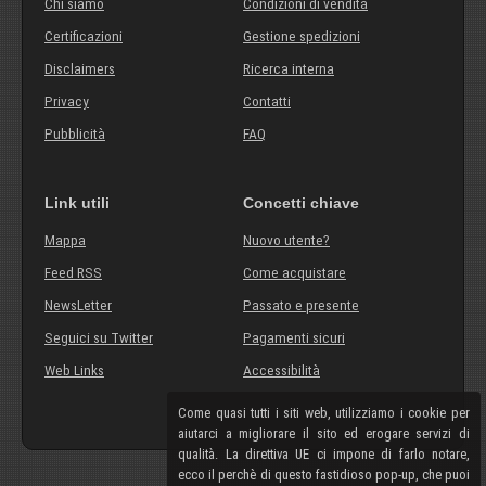
Chi siamo
Condizioni di vendita
Certificazioni
Gestione spedizioni
Disclaimers
Ricerca interna
Privacy
Contatti
Pubblicità
FAQ
Link utili
Concetti chiave
Mappa
Nuovo utente?
Feed RSS
Come acquistare
NewsLetter
Passato e presente
Seguici su Twitter
Pagamenti sicuri
Web Links
Accessibilità
Come quasi tutti i siti web, utilizziamo i cookie per
aiutarci a migliorare il sito ed erogare servizi di
qualità. La direttiva UE ci impone di farlo notare,
ecco il perchè di questo fastidioso pop-up, che puoi