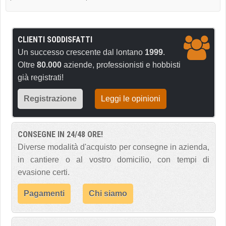
CLIENTI SODDISFATTI
Un successo crescente dal lontano
1999
.
Oltre
80.000
aziende, professionisti e hobbisti
già registrati!
Registrazione
Leggi le opinioni
CONSEGNE IN 24/48 ORE!
Diverse modalità d'acquisto per consegne in azienda,
in cantiere o al vostro domicilio, con tempi di
evasione certi.
Pagamenti
Chi siamo