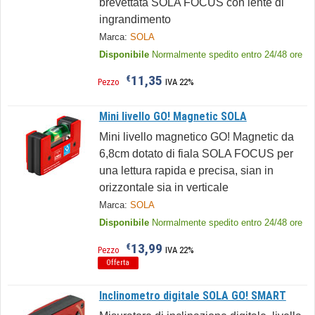
brevettata SOLA FOCUS con lente di
ingrandimento
Marca:
SOLA
Disponibile
Normalmente spedito entro 24/48 ore
11,35
€
Pezzo
IVA 22%
Mini livello GO! Magnetic SOLA
Mini livello magnetico GO! Magnetic da
6,8cm dotato di fiala SOLA FOCUS per
una lettura rapida e precisa, sian in
orizzontale sia in verticale
Marca:
SOLA
Disponibile
Normalmente spedito entro 24/48 ore
13,99
€
Pezzo
IVA 22%
Offerta
Inclinometro digitale SOLA GO! SMART