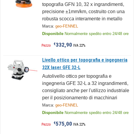
topografia GFN 10, 32 x ingrandimenti,
precisione ±1mm/km, costruito con una
robusta scocca interamente in metallo
Marca:
geo-FENNEL
Disponibile
Normalmente spedito entro 24/48 ore
332,90
€
Pezzo
IVA 22%
Livello ottico per topografia e ingegneria
32X laser GFE 32-L
Autolivello ottico per topografia e
ingegneria GFE 32-L a 32 ingrandimenti,
consigliato anche per l'utilizzo industriale
per il posizionamento di macchinari
Marca:
geo-FENNEL
Disponibile
Normalmente spedito entro 24/48 ore
575,00
€
Pezzo
IVA 22%