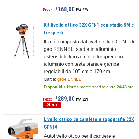
168,00
€
Pezzo
IVA 22%
Kit livello ottico 32X GFN1 con stadia 5M e
treppiedi
Il kit è composto dal livello ottico GFN1 di
geo FENNEL, stadia in alluminio
estensibile fino a 5 mt e treppiede in
alluminio con testa piana e gambe
regolabili da 105 cm a 170 cm
Marca:
geo-FENNEL
Disponibile
Normalmente spedito entro 24/48 ore
289,00
€
Pezzo
IVA 22%
Offerta
Livello ottico da cantiere e topografia 32X
GFN10
Autolivello ottico per il cantiere e