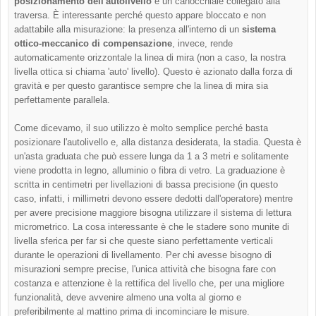
posizionamento dell'autolivello
e un canocchiale collegato alla
traversa. È interessante perché questo appare bloccato e non
adattabile alla misurazione: la presenza all'interno di un
sistema
ottico-meccanico di compensazione
, invece, rende
automaticamente orizzontale la linea di mira (non a caso, la nostra
livella ottica si chiama 'auto' livello). Questo è azionato dalla forza di
gravità e per questo garantisce sempre che la linea di mira sia
perfettamente parallela.
Come dicevamo, il suo utilizzo è molto semplice perché basta
posizionare l'autolivello e, alla distanza desiderata, la stadia. Questa è
un'asta graduata che può essere lunga da 1 a 3 metri e solitamente
viene prodotta in legno, alluminio o fibra di vetro. La graduazione è
scritta in centimetri per livellazioni di bassa precisione (in questo
caso, infatti, i millimetri devono essere dedotti dall'operatore) mentre
per avere precisione maggiore bisogna utilizzare il sistema di lettura
micrometrico. La cosa interessante è che le stadere sono munite di
livella sferica per far si che queste siano perfettamente verticali
durante le operazioni di livellamento. Per chi avesse bisogno di
misurazioni sempre precise, l'unica attività che bisogna fare con
costanza e attenzione è la rettifica del livello che, per una migliore
funzionalità, deve avvenire almeno una volta al giorno e
preferibilmente al mattino prima di incominciare le misure.