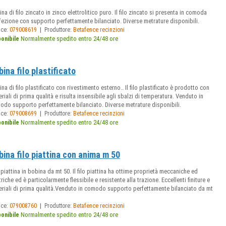
na di filo zincato in zinco elettrolitico puro. Il filo zincato si presenta in comoda
ezione con supporto perfettamente bilanciato. Diverse metrature disponibili.
|
ice:
079008619
Produttore:
Betafence recinzioni
Normalmente spedito entro 24/48 ore
ponibile
bina filo plastificato
na di filo plastificato con rivestimento esterno.. Il filo plastificato è prodotto con
riali di prima qualità e risulta insensibile agli sbalzi di temperatura. Venduto in
odo supporto perfettamente bilanciato. Diverse metrature disponibili.
|
ice:
079008699
Produttore:
Betafence recinzioni
Normalmente spedito entro 24/48 ore
ponibile
bina filo piattina con anima m 50
 piattina in bobina da mt 50. Il filo piattina ha ottime proprietà meccaniche ed
triche ed è particolarmente flessibile e resistente alla trazione. Eccellenti finiture e
eriali di prima qualità.Venduto in comodo supporto perfettamente bilanciato da mt
|
ice:
079008760
Produttore:
Betafence recinzioni
Normalmente spedito entro 24/48 ore
ponibile