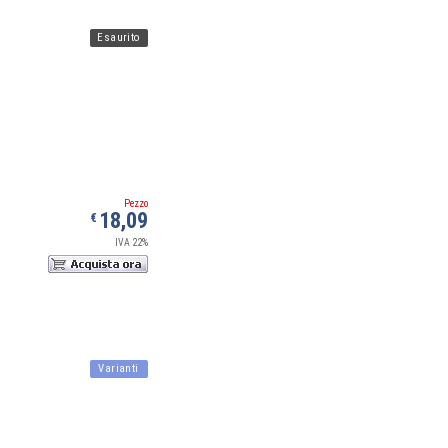
Esaurito
Pezzo
18,09
€
IVA 22%
Varianti