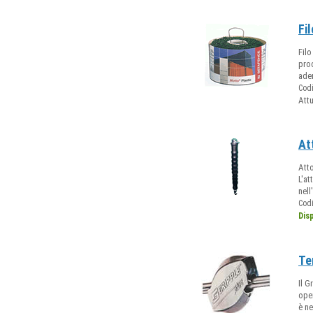
Fi
Filo
prod
ader
Cod
Att
At
Atto
L'at
nell
Cod
Dis
Te
Il G
oper
è ne