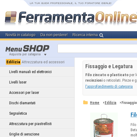
Novità in catalogo
Da non perdere!
Ricerca interna
Acquista per categoria
Edilizia
Attrezzatura ed accessori
Fissaggio e Legatura
Livelli manuali ed elettronici
Filo zincato o plasticato
per l
recinzioni
o reticolati. Pinze e ga
Livelli laser
l'approfondimento di categoria
Accessori per laser
›
›
Home
Edilizia
Fissaggi
Dischi diamantati
Segnaletica
Fi
Attrezzatura per piastrellisti
Filo
Beta
Griglie di aerazione
molt