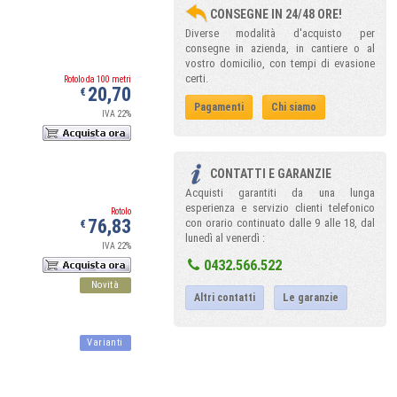
CONSEGNE IN 24/48 ORE!
Diverse modalità d'acquisto per
consegne in azienda, in cantiere o al
vostro domicilio, con tempi di evasione
certi.
Rotolo da 100 metri
20,70
€
Pagamenti
Chi siamo
IVA 22%
CONTATTI E GARANZIE
Acquisti garantiti da una lunga
esperienza e servizio clienti telefonico
Rotolo
76,83
con orario continuato dalle 9 alle 18, dal
€
lunedì al venerdì :
IVA 22%
0432.566.522
Novità
Altri contatti
Le garanzie
Varianti