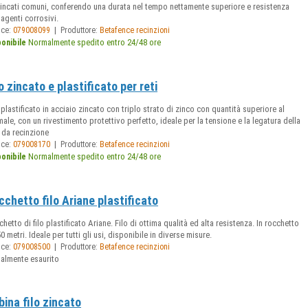
 zincati comuni, conferendo una durata nel tempo nettamente superiore e resistenza
 agenti corrosivi.
|
ice:
079008099
Produttore:
Betafence recinzioni
Normalmente spedito entro 24/48 ore
ponibile
o zincato e plastificato per reti
 plastificato in acciaio zincato con triplo strato di zinco con quantità superiore al
ale, con un rivestimento protettivo perfetto, ideale per la tensione e la legatura della
 da recinzione
|
ice:
079008170
Produttore:
Betafence recinzioni
Normalmente spedito entro 24/48 ore
ponibile
cchetto filo Ariane plastificato
hetto di filo plastificato Ariane. Filo di ottima qualità ed alta resistenza. In rocchetto
0 metri. Ideale per tutti gli usi, disponibile in diverse misure.
|
ice:
079008500
Produttore:
Betafence recinzioni
ualmente esaurito
bina filo zincato