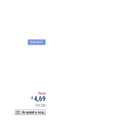
Varianti
Pezzo
4,69
€
IVA 22%