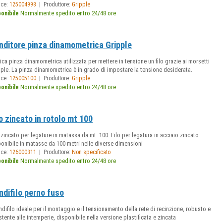
|
ice:
125004998
Produttore:
Gripple
Normalmente spedito entro 24/48 ore
ponibile
nditore pinza dinamometrica Gripple
ica pinza dinamometrica utilizzata per mettere in tensione un filo grazie ai morsetti
ple. La pinza dinamometrica è in grado di impostare la tensione desiderata.
|
ice:
125005100
Produttore:
Gripple
Normalmente spedito entro 24/48 ore
ponibile
lo zincato in rotolo mt 100
 zincato per legature in matassa da mt. 100. Filo per legatura in acciaio zincato
onibile in matasse da 100 metri nelle diverse dimensioni
|
ice:
126000311
Produttore:
Non specificato
Normalmente spedito entro 24/48 ore
ponibile
ndifilo perno fuso
endifilo ideale per il montaggio e il tensionamento della rete di recinzione, robusto e
stente alle intemperie, disponibile nella versione plastificata e zincata