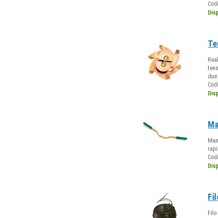
Cod
Dis
Ten
Real
tens
due 
Cod
Dis
Ma
Mane
rapi
Cod
Dis
Fi
Filo