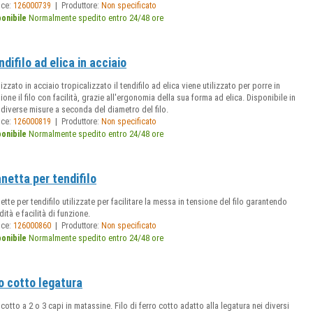
|
ice:
126000739
Produttore:
Non specificato
Normalmente spedito entro 24/48 ore
ponibile
difilo ad elica in acciaio
izzato in acciaio tropicalizzato il tendifilo ad elica viene utilizzato per porre in
ione il filo con facilità, grazie all'ergonomia della sua forma ad elica. Disponibile in
diverse misure a seconda del diametro del filo.
|
ice:
126000819
Produttore:
Non specificato
Normalmente spedito entro 24/48 ore
ponibile
netta per tendifilo
tte per tendifilo utilizzate per facilitare la messa in tensione del filo garantendo
dità e facilità di funzione.
|
ice:
126000860
Produttore:
Non specificato
Normalmente spedito entro 24/48 ore
ponibile
lo cotto legatura
 cotto a 2 o 3 capi in matassine. Filo di ferro cotto adatto alla legatura nei diversi