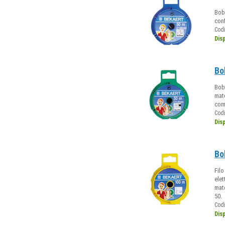
Bobi
conf
Cod
Dis
Bo
Bobi
mate
com
Cod
Dis
Bo
Filo
elet
mat
50.
Cod
Dis