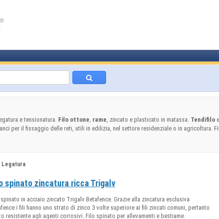
egatura e tensionatura.
Filo ottone
,
rame
, zincato e plasticato in matassa.
Tendifilo
e
nci per il fissaggio delle reti, utili in edilizia, nel settore residenziale o in agricoltura. 
o Legatura
lo spinato zincatura ricca Trigalv
 spinato in acciaio zincato Trigalv Betafence. Grazie alla zincatura esclusiva
fence i fili hanno uno strato di zinco 3 volte superiore ai fili zincati comuni, pertanto
o resistente agli agenti corrosivi. Filo spinato per allevamenti e bestiame.