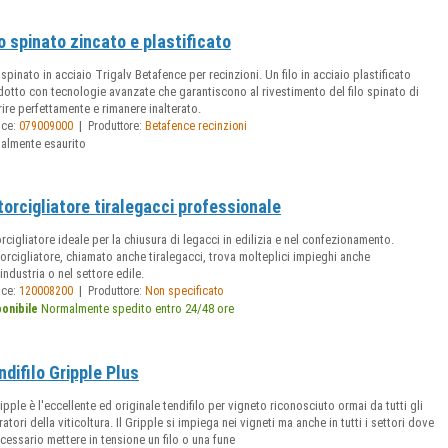
lo spinato zincato e plastificato
 spinato in acciaio Trigalv Betafence per recinzioni. Un filo in acciaio plastificato
otto con tecnologie avanzate che garantiscono al rivestimento del filo spinato di
ire perfettamente e rimanere inalterato.
|
ice:
079009000
Produttore:
Betafence recinzioni
ualmente esaurito
torcigliatore tiralegacci professionale
rcigliatore ideale per la chiusura di legacci in edilizia e nel confezionamento.
torcigliatore, chiamato anche tiralegacci, trova molteplici impieghi anche
'industria o nel settore edile.
|
ice:
120008200
Produttore:
Non specificato
Normalmente spedito entro 24/48 ore
ponibile
ndifilo Gripple Plus
ripple è l'eccellente ed originale tendifilo per vigneto riconosciuto ormai da tutti gli
atori della viticoltura. Il Gripple si impiega nei vigneti ma anche in tutti i settori dove
cessario mettere in tensione un filo o una fune