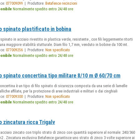
|
ice:
077009099
Produttore:
Betafence recinzioni
Normalmente spedito entro 24/48 ore
ponibile
lo spinato plastificato in bobina
 spinato in acciaio rivestito in plastica verde, resistente , con fili leggermente ritorti
una maggiore stabilità stutturale. Diam filo 1,7 mm, venduto in bobine da 100 mt.
|
ice:
077009256
Produttore:
Non specificato
Normalmente spedito entro 24/48 ore
ponibile
lo spinato concertina tipo militare 8/10 m Ø 60/70 cm
oncertina è un tipo di filo spinato di sicurezza composta da una serie di lamelle
lliche affilate, per la protezione di aree industriali e militari o dai cinghiali
|
ice:
077009300
Produttore:
Non specificato
Normalmente spedito entro 24/48 ore
ponibile
lo zincatura ricca Trigalv
 acciaio zincato con triplo strato di zinco con quantità superiore al normale: 240/360
2 . Zincatura esclusiva Betafence garantisce uno strato di zinco 3 volte superiore ai