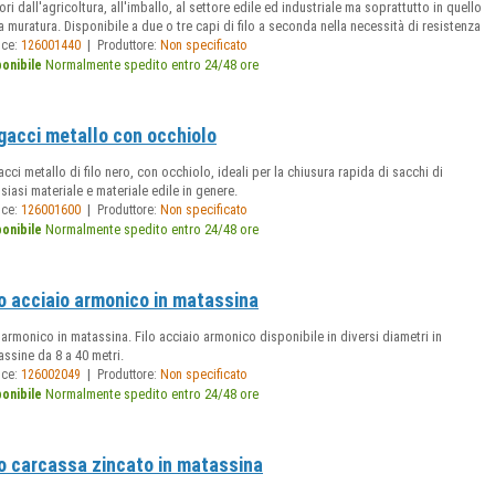
ori dall'agricoltura, all'imballo, al settore edile ed industriale ma soprattutto in quello
a muratura. Disponibile a due o tre capi di filo a seconda nella necessità di resistenza
|
ice:
126001440
Produttore:
Non specificato
Normalmente spedito entro 24/48 ore
ponibile
gacci metallo con occhiolo
cci metallo di filo nero, con occhiolo, ideali per la chiusura rapida di sacchi di
siasi materiale e materiale edile in genere.
|
ice:
126001600
Produttore:
Non specificato
Normalmente spedito entro 24/48 ore
ponibile
lo acciaio armonico in matassina
 armonico in matassina. Filo acciaio armonico disponibile in diversi diametri in
ssine da 8 a 40 metri.
|
ice:
126002049
Produttore:
Non specificato
Normalmente spedito entro 24/48 ore
ponibile
lo carcassa zincato in matassina