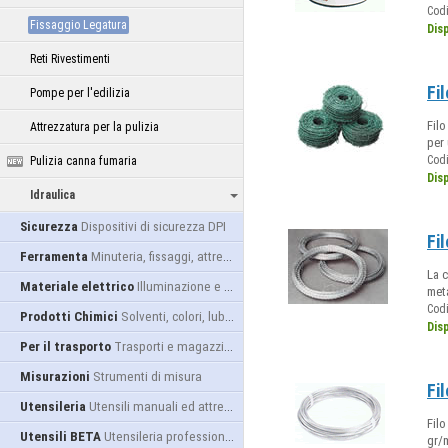
Cod
Fissaggio Legatura
Dis
Reti Rivestimenti
Fi
Pompe per l'edilizia
Filo
Attrezzatura per la pulizia
per 
Cod
Pulizia canna fumaria
Dis
Idraulica
Sicurezza
Dispositivi di sicurezza DPI
Fi
Ferramenta
Minuteria, fissaggi, attrezzatura
La c
Materiale elettrico
Illuminazione e alimentazione
meta
Cod
Prodotti Chimici
Solventi, colori, lubrificanti...
Dis
Per il trasporto
Trasporti e magazzino
Misurazioni
Strumenti di misura
Fi
Utensileria
Utensili manuali ed attrezzature
Filo
Utensili BETA
Utensileria professionale
gr/m