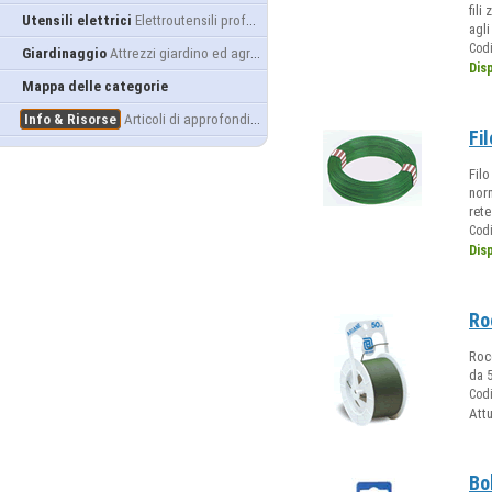
fili
Utensili elettrici
Elettroutensili professionali
agli
Cod
Giardinaggio
Attrezzi giardino ed agricoltura
Dis
Mappa delle categorie
Info & Risorse
Articoli di approfondimento
Fil
Filo
norm
rete
Cod
Dis
Ro
Rocc
da 5
Cod
Att
Bo