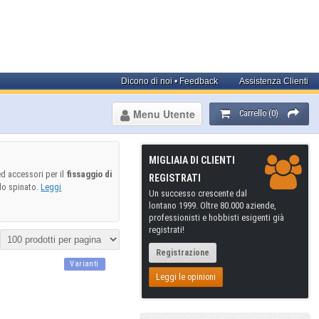
Dicono di noi • Feedback
Assistenza Clienti
Menu Utente
Carrello (0)
MIGLIAIA DI CLIENTI
d accessori per il
fissaggio di
REGISTRATI
Filo spinato.
Leggi
Un successo crescente dal
lontano 1999. Oltre 80.000 aziende,
professionisti e hobbisti esigenti già
registrati!
Registrazione
Varianti
Leggi le opinioni