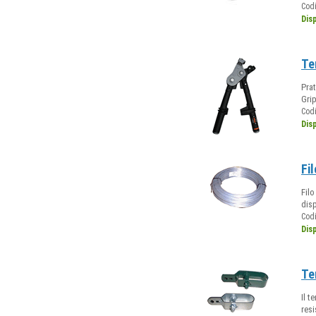
Cod
Dis
Te
Prat
Grip
Cod
Dis
Fi
Filo
disp
Cod
Dis
Te
Il t
resi