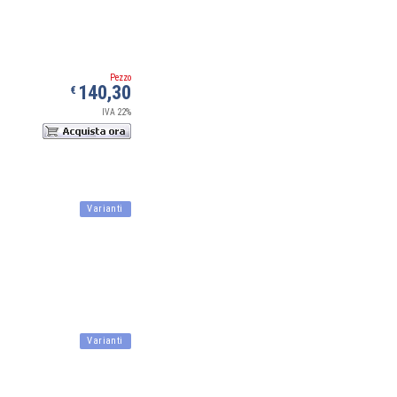
Pezzo
140,30
€
IVA 22%
Varianti
Varianti