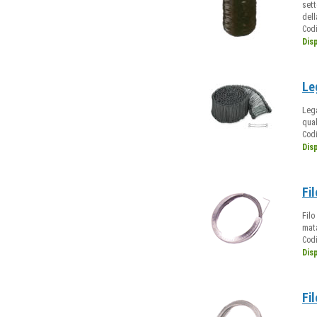
sett
dell
Cod
Dis
Le
Lega
qual
Cod
Dis
Fi
Filo
mata
Cod
Dis
Fi