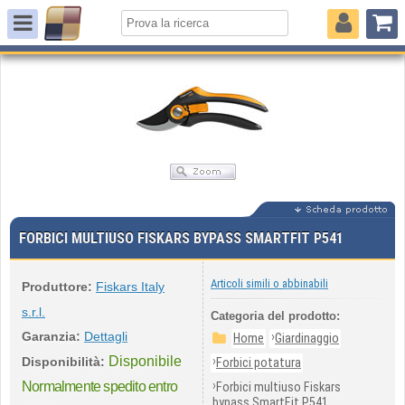
FORBICI MULTIUSO FISKARS BYPASS SMARTFIT P541
Articoli simili o abbinabili
Produttore:
Fiskars Italy
s.r.l.
Categoria del prodotto:
Garanzia:
Dettagli
›
Home
Giardinaggio
Disponibile
›
Disponibilità:
Forbici potatura
›
Normalmente spedito entro
Forbici multiuso Fiskars
bypass SmartFit P541