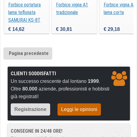
Forbice potatura
Forbice vigna A1
Forbice vigna A3
lama teflonata
tradizionale
lama corta
SAMURAI KS-8T
€ 14,62
€ 30,81
€ 29,18
Pagina precedente
CLIENTI SODDISFATTI
Un successo crescente dal lontano
1999
.
Oltre
80.000
aziende, professionisti e hobbisti
già registrati!
Registrazione
Leggi le opinioni
CONSEGNE IN 24/48 ORE!