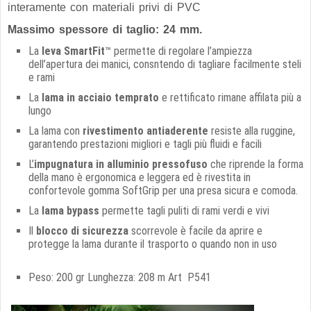
interamente con materiali privi di PVC
Massimo spessore di taglio: 24 mm.
La
leva SmartFit
™ permette di regolare l’ampiezza
dell’apertura dei manici, consntendo di tagliare facilmente steli
e rami
La
lama in acciaio temprato
e rettificato rimane affilata più a
lungo
La lama con
rivestimento antiaderente
resiste alla ruggine,
garantendo prestazioni migliori e tagli più fluidi e facili
L’
impugnatura in alluminio pressofuso
che riprende la forma
della mano è ergonomica e leggera ed è rivestita in
confortevole gomma SoftGrip per una presa sicura e comoda.
La
lama bypass
permette tagli puliti di rami verdi e vivi
Il
blocco di sicurezza
scorrevole è facile da aprire e
protegge la lama durante il trasporto o quando non in uso
Peso: 200 gr Lunghezza: 208 m Art P541