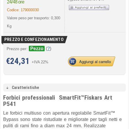
24/48 ore
Codice:
179000030
Valore peso per trasporto: 0,300
Kg
PREZZO E CONFEZIONAMENTO
Pezzo
(
?
)
Prezzo per:
€
24,31
Aggiungi al carrello
+IVA 22%
Caratteristiche
Forbici professionali
S
martFit
™
Fiskars Art
P541
Le f
orbici multiuso con apertura regolabile
SmartFit™
Bypass sono state ri
studiate e migliorate per tagli netti e
puliti
di rami fino a diam max 24 mm. Realizzate