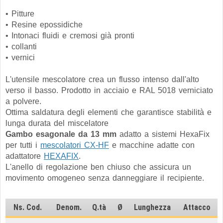
• Pitture
• Resine epossidiche
• Intonaci fluidi e cremosi già pronti
• collanti
• vernici
L'utensile mescolatore crea un flusso intenso dall'alto
verso il basso. Prodotto in acciaio e RAL 5018 verniciato
a polvere.
Ottima saldatura degli elementi che garantisce stabilità e
lunga durata del miscelatore
Gambo esagonale da 13 mm
adatto a sistemi HexaFix
per tutti i
mescolatori CX-HF
e macchine adatte con
adattatore
HEXAFIX
.
L'anello di regolazione ben chiuso che assicura un
movimento omogeneo senza danneggiare il recipiente.
Ns. Cod.
Denom.
Q.tà
Ø
Lunghezza
Attacco