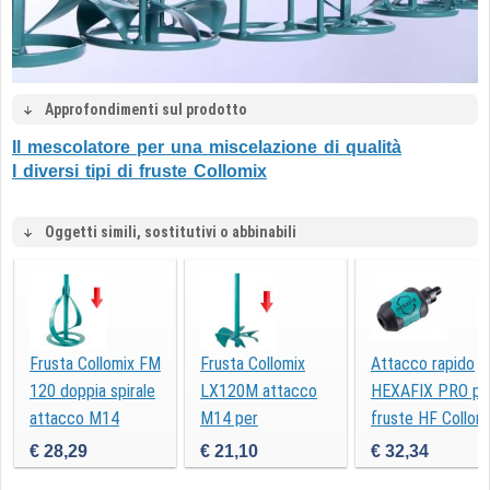
Approfondimenti sul prodotto
Il mescolatore per una miscelazione di qualità
I diversi tipi di fruste Collomix
Oggetti simili, sostitutivi o abbinabili
Frusta Collomix FM
Frusta Collomix
Attacco rapido
120 doppia spirale
LX120M attacco
HEXAFIX PRO pe
attacco M14
M14 per
fruste HF Collom
mescolatore
€ 28,29
€ 21,10
€ 32,34