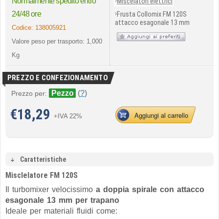
›
Normalmente spedito entro
Miscelatori elettrici
›
24/48 ore
Frusta Collomix FM 120S
attacco esagonale 13 mm
Codice:
138005921
Valore peso per trasporto: 1,000
Kg
PREZZO E CONFEZIONAMENTO
Pezzo
(
?
)
Prezzo per:
€
18,29
Aggiungi al carrello
+IVA 22%
Caratteristiche
Misclelatore FM 120S
Il turbomixer velocissimo
a doppia spirale con attacco
esagonale 13 mm per trapano
Ideale per materiali fluidi come: