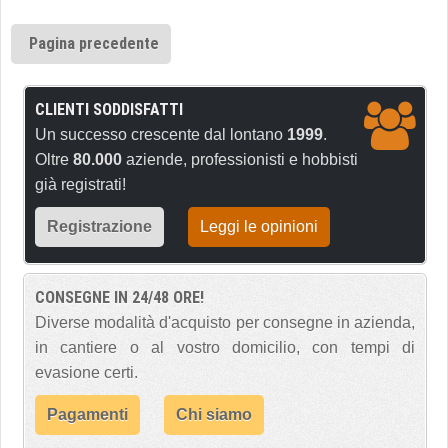
Pagina precedente
CLIENTI SODDISFATTI
Un successo crescente dal lontano
1999
.
Oltre
80.000
aziende, professionisti e hobbisti
già registrati!
Registrazione
Leggi le opinioni
CONSEGNE IN 24/48 ORE!
Diverse modalità d'acquisto per consegne in azienda,
in cantiere o al vostro domicilio, con tempi di
evasione certi.
Pagamenti
Chi siamo