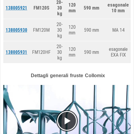
20-
120
esagonale
138005921
FM120S
30
590 mm
mm
10 mm
kg
20-
120
138005930
FM120M
30
590 mm
MA 14
mm
kg
20-
120
esagonale
138005931
FM120HF
30
590 mm
mm
EXA FIX
kg
Dettagli generali fruste Collomix