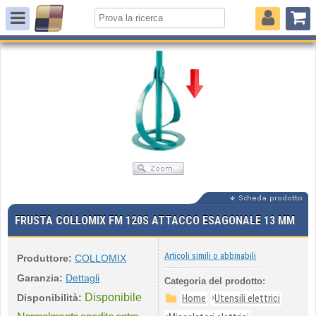
FRUSTA COLLOMIX FM 120S ATTACCO ESAGONALE 13 MM
Articoli simili o abbinabili
Produttore:
COLLOMIX
Garanzia:
Dettagli
Categoria del prodotto:
Disponibile
›
Disponibilità:
Home
Utensili elettrici