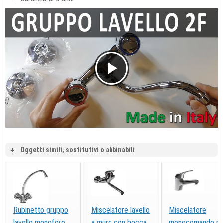
Oggetti simili, sostitutivi o abbinabili
Rubinetto gruppo
Miscelatore lavello
Miscelatore
lavello monoforo
a muro con bocca
monocomando pe