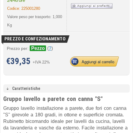
24/48 ore
Codice:
225001280
Valore peso per trasporto: 1,000
Kg
PREZZO E CONFEZIONAMENTO
Pezzo
(
?
)
Prezzo per:
€
39,35
Aggiungi al carrello
+IVA 22%
Caratteristiche
Gruppo lavello a parete con canna "S"
Gruppo lavello installazione a parete, due fori con canna
"S" girevole a 180 gradi, in
ottone e superficie cromata.
Rubinetto bicomando ideale per lavelli da cucina, lavelli
da lavanderia e vasche da esterno. Facile installazione a