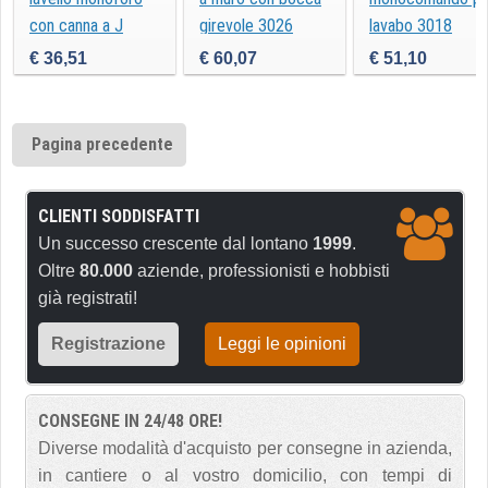
con canna a J
girevole 3026
lavabo 3018
1012
€ 36,51
€ 60,07
€ 51,10
Pagina precedente
CLIENTI SODDISFATTI
Un successo crescente dal lontano
1999
.
Oltre
80.000
aziende, professionisti e hobbisti
già registrati!
Registrazione
Leggi le opinioni
CONSEGNE IN 24/48 ORE!
Diverse modalità d'acquisto per consegne in azienda,
in cantiere o al vostro domicilio, con tempi di