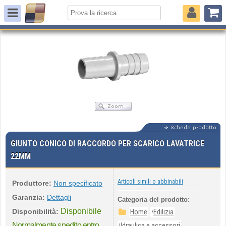
GIUNTO CONICO DI RACCORDO PER SCARICO LAVATRICE
22MM
Articoli simili o abbinabili
Produttore:
Non specificato
Garanzia:
Dettagli
Categoria del prodotto:
Disponibile
›
Disponibilità:
Home
Edilizia
›
Normalmente spedito entro
Idraulica e accessori