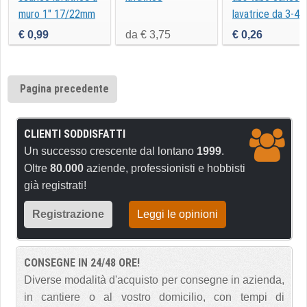
muro 1" 17/22mm
lavatrice da 3-4
€ 0,99
da € 3,75
€ 0,26
Pagina precedente
CLIENTI SODDISFATTI
Un successo crescente dal lontano
1999
.
Oltre
80.000
aziende, professionisti e hobbisti
già registrati!
Registrazione
Leggi le opinioni
CONSEGNE IN 24/48 ORE!
Diverse modalità d'acquisto per consegne in azienda,
in cantiere o al vostro domicilio, con tempi di