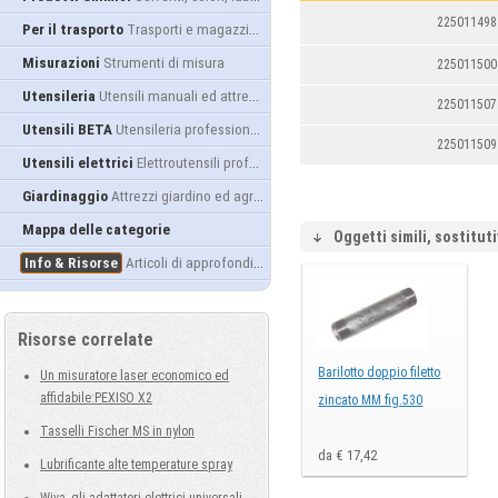
225011498
Per il trasporto
Trasporti e magazzino
Misurazioni
Strumenti di misura
225011500
Utensileria
Utensili manuali ed attrezzature
225011507
Utensili BETA
Utensileria professionale
225011509
Utensili elettrici
Elettroutensili professionali
Giardinaggio
Attrezzi giardino ed agricoltura
Mappa delle categorie
Oggetti simili, sostituti
Info & Risorse
Articoli di approfondimento
Risorse correlate
Barilotto doppio filetto
Un misuratore laser economico ed
affidabile:PEXISO X2
zincato MM fig.530
Tasselli Fischer MS in nylon
da € 17,42
Lubrificante alte temperature spray