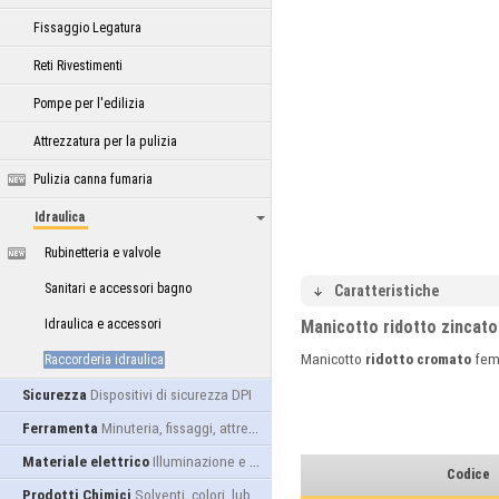
Fissaggio Legatura
Reti Rivestimenti
Pompe per l'edilizia
Attrezzatura per la pulizia
Pulizia canna fumaria
Idraulica
Rubinetteria e valvole
Sanitari e accessori bagno
Caratteristiche
Idraulica e accessori
Manicotto ridotto zincat
Manicotto
ridotto cromato
fem
Raccorderia idraulica
Sicurezza
Dispositivi di sicurezza DPI
Ferramenta
Minuteria, fissaggi, attrezzatura
Materiale elettrico
Illuminazione e alimentazione
Codice
Prodotti Chimici
Solventi, colori, lubrificanti...