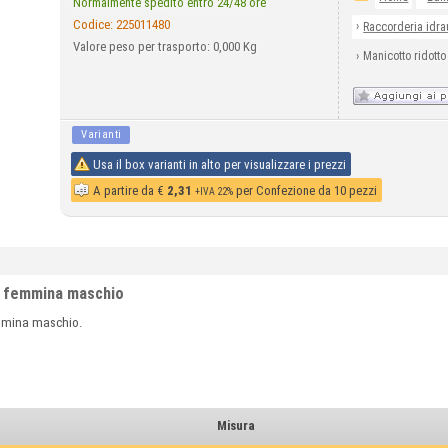
Normalmente spedito entro 24/48 ore
Codice:
225011480
›
Raccorderia idra
Valore peso per trasporto: 0,000 Kg
›
Manicotto ridott
Varianti
Usa il box varianti in alto per visualizzare i prezzi
A partire da
€
2,31
per Confezione da 10 pezzi
+IVA 22%
o femmina maschio
mina maschio.
Misura