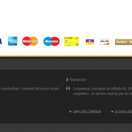
Garanzie
condividete i contenuti attraverso le più
Competenza, assistenza ed affidabilità. Olt
competitivo. Un servizio studiato per chi l
Leggi tutti i Feedback
Le nostre G