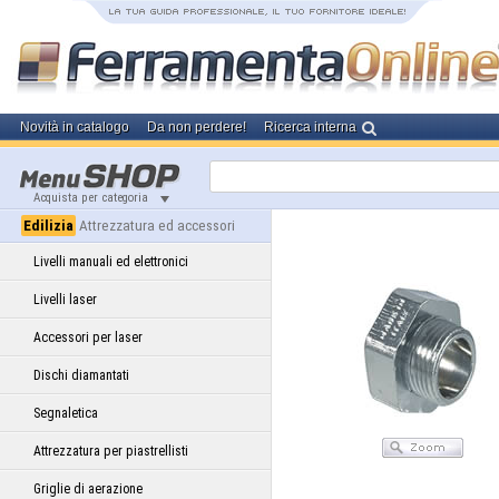
Novità in catalogo
Da non perdere!
Ricerca interna
Acquista per categoria
Edilizia
Attrezzatura ed accessori
Livelli manuali ed elettronici
Livelli laser
Accessori per laser
Dischi diamantati
Segnaletica
Attrezzatura per piastrellisti
Griglie di aerazione