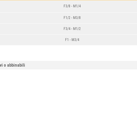
F3/8 - M1/4
F1/2 - M3/8
F
3/4 -
M
1/2
F1
-
M3
/4
vi o abbinabili