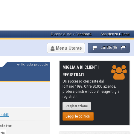
Dicono di noi • Feedback
Assistenza Clienti
Menu Utente
Carrello (0)
MIGLIAIA DI CLIENTI
REGISTRATI
Un successo crescente dal
lontano 1999. Oltre 80.000 aziende,
professionisti e hobbisti esigenti già
registrati!
Registrazione
inabili
Leggi le opinioni
odotto:
izia