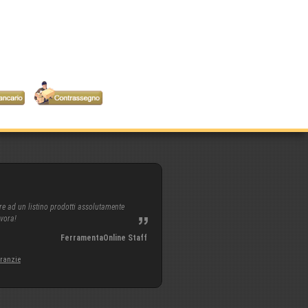
re ad un listino prodotti assolutamente
avora!
FerramentaOnline Staff
aranzie