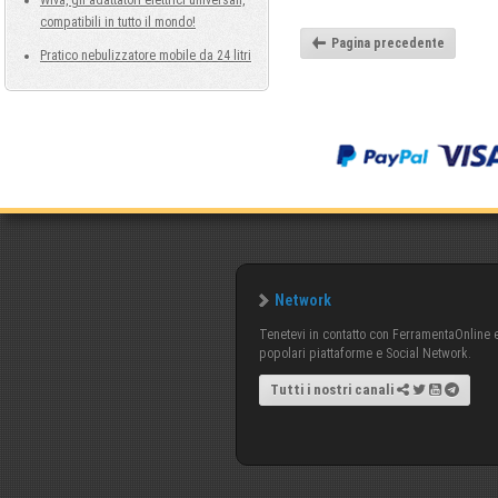
Wiva, gli adattatori elettrici universali,
compatibili in tutto il mondo!
Pagina precedente
Pratico nebulizzatore mobile da 24 litri
Network
Tenetevi in contatto con FerramentaOnline e 
popolari piattaforme e Social Network.
Tutti i nostri canali