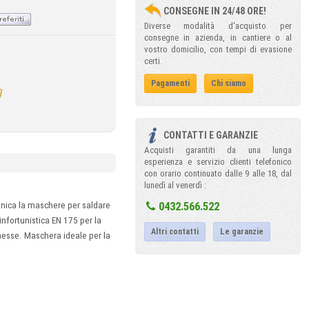
CONSEGNE IN 24/48 ORE!
Diverse modalità d'acquisto per
consegne in azienda, in cantiere o al
vostro domicilio, con tempi di evasione
certi.
Pagamenti
Chi siamo
CONTATTI E GARANZIE
Acquisti garantiti da una lunga
esperienza e servizio clienti telefonico
con orario continuato dalle 9 alle 18, dal
lunedì al venerdì :
0432.566.522
canica la maschere per saldare
tinfortunistica EN 175 per la
Altri contatti
Le garanzie
connesse. Maschera ideale per la