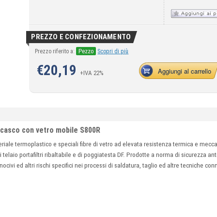
PREZZO E CONFEZIONAMENTO
Pezzo
Prezzo riferito a:
Scopri di più
€
20,19
Aggiungi al carrello
+IVA 22%
 casco con vetro mobile S800R
riale termoplastico e speciali fibre di vetro ad elevata resistenza termica e mec
 telaio portafiltri ribaltabile e di poggiatesta DF. Prodotte a norma di sicurezza an
 nocivi ed altri rischi specifici nei processi di saldatura, taglio ed altre tecniche 