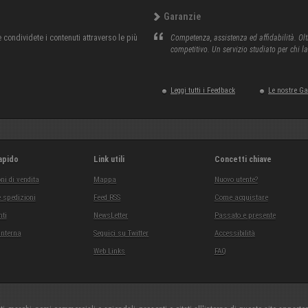
Garanzie
condividete i contenuti attraverso le più
Competenza, assistenza ed affidabilità. Olt
competitivo. Un servizio studiato per chi l
Leggi tutti i Feedback
Le nostre G
apido
Link utili
Concetti chiave
ni di vendita
Mappa
Nuovo utente?
 spedizioni
Feed RSS
Come acquistare
ti
NewsLetter
Passato e presente
interna
Seguici su Twitter
Accessibilità
Web Links
FAQ