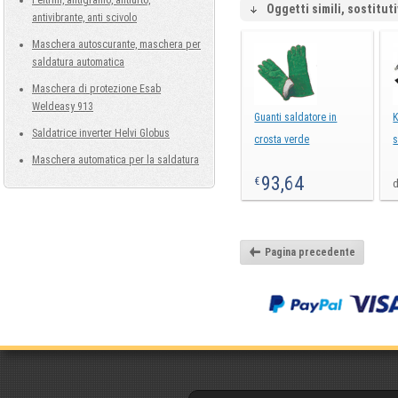
Feltrini, antigraffio, antiurto,
Oggetti simili, sostituti
antivibrante, anti scivolo
Maschera autoscurante, maschera per
saldatura automatica
Maschera di protezione Esab
Weldeasy 913
Guanti saldatore in
K
Saldatrice inverter Helvi Globus
crosta verde
s
Maschera automatica per la saldatura
93,64
€
d
Pagina precedente