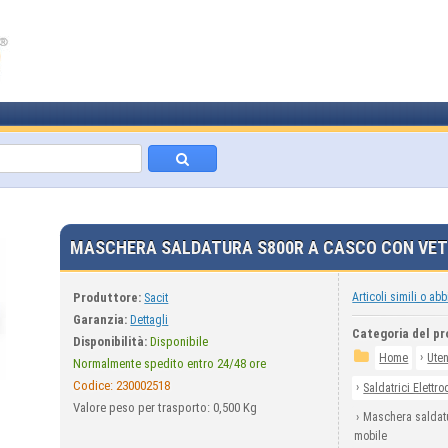
MASCHERA SALDATURA S800R A CASCO CON VET
Produttore:
Articoli simili o abb
Sacit
Garanzia:
Dettagli
Categoria del pr
Disponibilità:
Disponibile
›
Home
Uten
Normalmente spedito entro 24/48 ore
Codice:
230002518
›
Saldatrici Elettro
Valore peso per trasporto: 0,500 Kg
›
Maschera saldatu
mobile