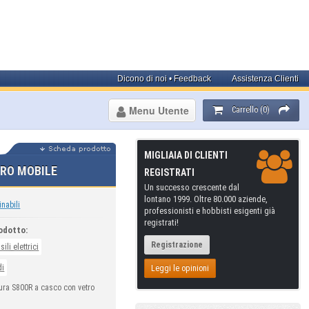
Dicono di noi • Feedback
Assistenza Clienti
Menu Utente
Carrello (0)
MIGLIAIA DI CLIENTI
RO MOBILE
REGISTRATI
Un successo crescente dal
lontano 1999. Oltre 80.000 aziende,
inabili
professionisti e hobbisti esigenti già
registrati!
odotto:
Registrazione
sili elettrici
di
Leggi le opinioni
ra S800R a casco con vetro