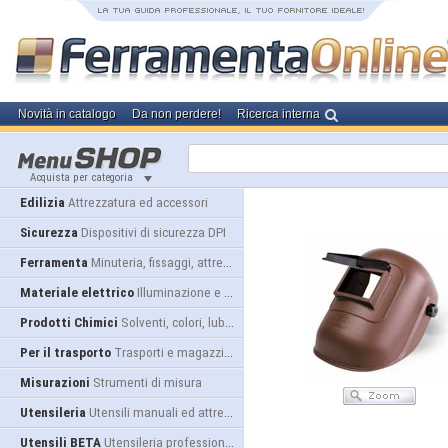
Novità in catalogo
Da non perdere!
Ricerca interna
Acquista per categoria
Edilizia
Attrezzatura ed accessori
Sicurezza
Dispositivi di sicurezza DPI
Ferramenta
Minuteria, fissaggi, attrezzatura
Materiale elettrico
Illuminazione e alimentazione
Prodotti Chimici
Solventi, colori, lubrificanti...
Per il trasporto
Trasporti e magazzino
Misurazioni
Strumenti di misura
Utensileria
Utensili manuali ed attrezzature
Utensili BETA
Utensileria professionale