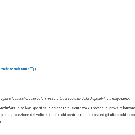
)
maschere saldatura
segnare le maschere nei colori rosso o blu a seconda della disponibilità a magazzino.
Antinfortunistica:
specifica le esigenze di sicurezza e i metodi di prova relativam
er la protezione del volto e degli occhi contro i raggi nocivi ed gli altri rischi speci
e.