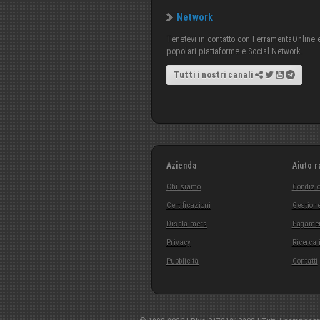
Network
Tenetevi in contatto con FerramentaOnline e 
popolari piattaforme e Social Network.
Tutti i nostri canali
Azienda
Aiuto r
Chi siamo
Condizio
Certificazioni
Gestione
Disclaimers
Pagamen
Privacy
Ricerca 
Pubblicità
Contatti