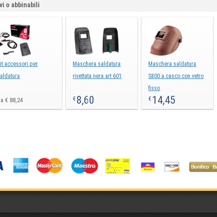
vi o abbinabili
it accessori per
Maschera saldatura
Maschera saldatura
aldatura
rivettata nera art 601
S800 a casco con vetro
fisso
8,60
14,45
€
€
a € 88,24