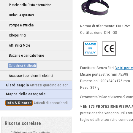
Pistole colla Pistole termiche
Bidoni Aspiratori
Pompe elettriche
Norma di riferimento:
EN 175*
Certificazione: DIN - GS
Idropulitrici
Affilatrici Mole
Batterie e caricabatterie
Saldatrici Elettrodi
Fornitura: Senza filtri (
vetri per 
Misure portavetro: mm 75x98
Accessori per utensili elettrici
Dimensioni: 200x340x175 mm
Giardinaggio
Attrezzi giardino ed agricoltura
Peso: 397 g
Mappa delle categorie
FerramentaOnline si riserva di con
Info & Risorse
Articoli di approfondimento
* EN 175
PROTEZIONE VISIVA
protezioneche vengono utilizzati p
taglio ed altre tecniche conness
Risorse correlate