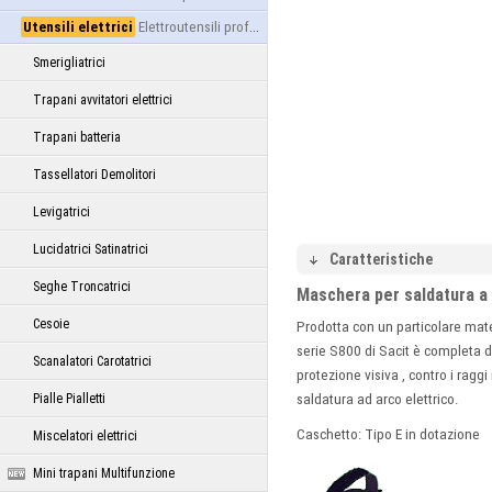
Utensili elettrici
Elettroutensili professionali
Smerigliatrici
Trapani avvitatori elettrici
Trapani batteria
Tassellatori Demolitori
Levigatrici
Lucidatrici Satinatrici
Caratteristiche
Seghe Troncatrici
Maschera per saldatura a
Cesoie
Prodotta con un particolare mate
serie S800 di Sacit è completa di
Scanalatori Carotatrici
protezione visiva , contro i raggi
Pialle Pialletti
saldatura ad arco elettrico.
Caschetto: Tipo E in dotazione
Miscelatori elettrici
Mini trapani Multifunzione