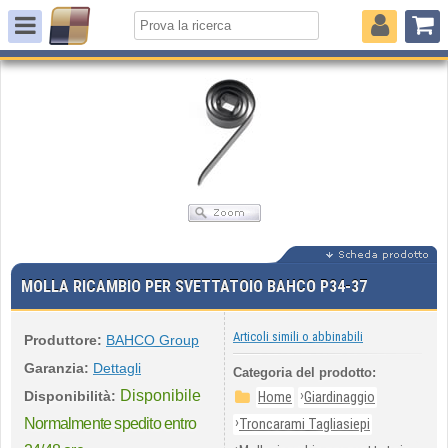
MOLLA RICAMBIO PER SVETTATOIO BAHCO P34-37
Articoli simili o abbinabili
Produttore:
BAHCO Group
Garanzia:
Dettagli
Categoria del prodotto:
Disponibile
›
Disponibilità:
Home
Giardinaggio
›
Normalmente spedito entro
Troncarami Tagliasiepi