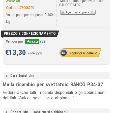
›
24/48 ore
Molla ricambio per svettatoio
BAHCO P34-37
Codice:
178006720
Valore peso per trasporto: 0,100
Kg
PREZZO E CONFEZIONAMENTO
Pezzo
(
?
)
Prezzo per:
€
13,30
Aggiungi al carrello
+IVA 22%
Caratteristiche
Molla ricambio per svettatoio BAHCO P34-37
Vedere anche tutti i ricambi disponibili o gli abbinamenti
dal link "
Articoli sostitutivi o abbinabili
"
Oggetti simili, sostitutivi o abbinabili