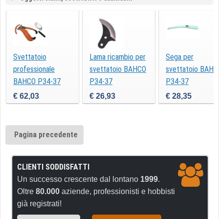
Svettatoio
Lama ricambio per
Sega per
professionale
svettatoio BAHCO
svettatoio BAHC
BAHCO P34-37
P34-37
P34-37
€ 62,03
€ 26,93
€ 28,35
Pagina precedente
CLIENTI SODDISFATTI
Un successo crescente dal lontano
1999
.
Oltre
80.000
aziende, professionisti e hobbisti
già registrati!