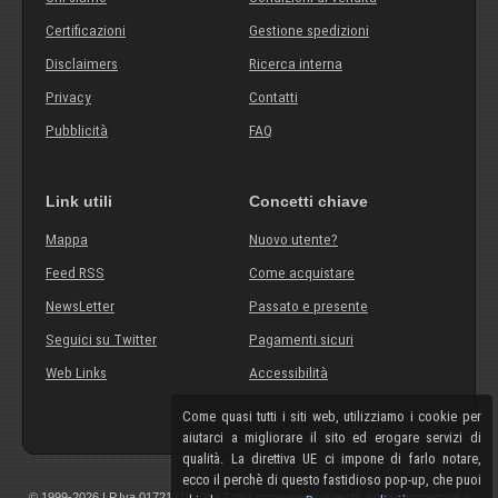
Certificazioni
Gestione spedizioni
Disclaimers
Ricerca interna
Privacy
Contatti
Pubblicità
FAQ
Link utili
Concetti chiave
Mappa
Nuovo utente?
Feed RSS
Come acquistare
NewsLetter
Passato e presente
Seguici su Twitter
Pagamenti sicuri
Web Links
Accessibilità
Come quasi tutti i siti web, utilizziamo i cookie per
aiutarci a migliorare il sito ed erogare servizi di
qualità. La direttiva UE ci impone di farlo notare,
ecco il perchè di questo fastidioso pop-up, che puoi
© 1999-2026 | P.Iva 01721210308 | Tutti i componenti, marchi, nomi commerciali o