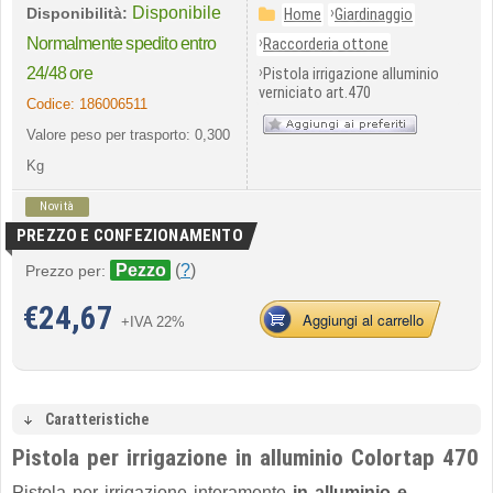
Disponibile
›
Disponibilità:
Home
Giardinaggio
›
Normalmente spedito entro
Raccorderia ottone
›
24/48 ore
Pistola irrigazione alluminio
verniciato art.470
Codice:
186006511
Valore peso per trasporto: 0,300
Kg
Novità
PREZZO E CONFEZIONAMENTO
Pezzo
(
?
)
Prezzo per:
€
24,67
Aggiungi al carrello
+IVA 22%
Caratteristiche
Pistola per irrigazione in alluminio Colortap 470
Pistola per irrigazione interamente
in alluminio e