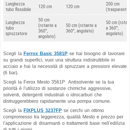
Lunghezza
200 cm
120 cm
120 cm
tubo flessibile
(trasparente
50 cm
Lunghezza
50 cm
(rotan
(rotante a
50 cm
(rotante a
tubo
a 360°,
360°,
360°, angolato)
spruzzatore
angolato)
angolato)
Scegli la
Ferrox Basic 3581P
se hai bisogno di lavorare
su grandi superfici, vuoi una struttura indistruttibile in
acciaio e hai la necessità di spruzzare a pressioni elevate
(6 bar).
Scegli la Ferox Mesto 3561P Antisolvente se la tua
priorità è l'utilizzo di sostanze chimiche aggressive,
solventi, detergenti industriali o idrocarburi che
distruggerebbero rapidamente una pompa comune.
Scegli la
FIXPLUS 3237FP
se cerchi un ottimo
compromesso tra leggerezza, qualità Mesto e prezzo per
l'applicazione di disarmanti o trattamenti base nell'edilizia
di tutti i giorni.