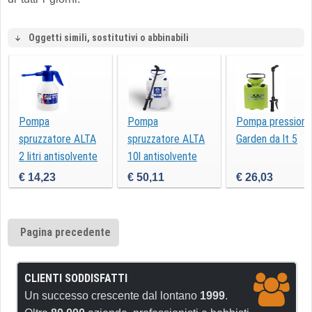
Oggetti simili, sostitutivi o abbinabili
Pompa
Pompa
Pompa pressione
spruzzatore ALTA
spruzzatore ALTA
Garden da lt 5
2 litri antisolvente
10l antisolvente
con lancia
€ 14,23
€ 50,11
€ 26,03
Pagina precedente
CLIENTI SODDISFATTI
Un successo crescente dal lontano
1999
.