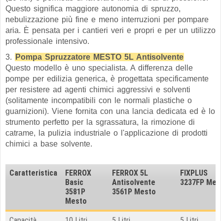
Questo significa maggiore autonomia di spruzzo,
nebulizzazione più fine e meno interruzioni per pompare
aria. È pensata per i cantieri veri e propri e per un utilizzo
professionale intensivo.
3.
Pompa Spruzzatore MESTO 5L Antisolvente
Questo modello è uno specialista. A differenza delle
pompe per edilizia generica, è progettata specificamente
per resistere ad agenti chimici aggressivi e solventi
(solitamente incompatibili con le normali plastiche o
guarnizioni). Viene fornita con una lancia dedicata ed è lo
strumento perfetto per la sgrassatura, la rimozione di
catrame, la pulizia industriale o l'applicazione di prodotti
chimici a base solvente.
Caratteristica
FERROX
FERROX 5L
FIXPLUS
Basic
Antisolvente
3237FP Mes
3581P
3561P Mesto
Mesto
Capacità
10 Litri
5 Litri
5 Litri