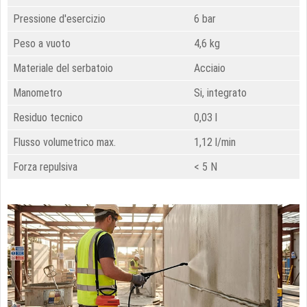
Pressione d'esercizio
6 bar
Peso a vuoto
4,6 kg
Materiale del serbatoio
Acciaio
Manometro
Si, integrato
Residuo tecnico
0,03 l
Flusso volumetrico max.
1,12 l/min
Forza repulsiva
< 5 N