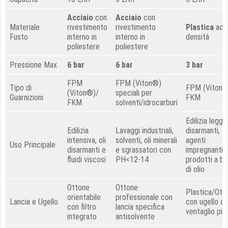
Acciaio
con
Acciaio
con
Materiale
rivestimento
rivestimento
Plastica
ad a
Fusto
interno in
interno in
densità
poliestere
poliestere
Pressione Max
6 bar
6 bar
3 bar
FPM
FPM (Viton®)
Tipo di
FPM (Viton®
(Viton®)
/
speciali per
Guarnizioni
FKM
FKM
solventi/idrocarburi
Edilizia legge
Edilizia
Lavaggi industriali,
disarmanti,
intensiva, oli
solventi, oli minerali
agenti
Uso Principale
disarmanti e
e sgrassatori con
impregnanti,
fluidi viscosi
PH<12-14
prodotti a b
di olio
Ottone
Ottone
Plastica/Ott
orientabile
professionale con
Lancia e Ugello
con ugello a
con filtro
lancia specifica
ventaglio pia
integrato
antisolvente