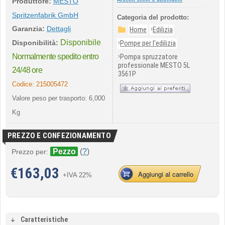
Produttore:
MESTO
Spritzenfabrik GmbH
Categoria del prodotto:
Garanzia:
Dettagli
›
Home
Edilizia
Disponibile
›
Disponibilità:
Pompe per l'edilizia
›
Normalmente spedito entro
Pompa spruzzatore
professionale MESTO 5L
24/48 ore
3561P
Codice:
215005472
Valore peso per trasporto: 6,000
Kg
PREZZO E CONFEZIONAMENTO
Pezzo
(
?
)
Prezzo per:
€
163,03
Aggiungi al carrello
+IVA 22%
Caratteristiche