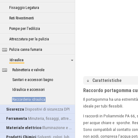
Fissaggio Legatura
Reti Rivestimenti
Pompe per l'edilizia
Attrezzatura per la pulizia
Pulizia canna fumaria
Idraulica
Rubinetteria e valvole
Sanitari e accessori bagno
Caratteristiche
Idraulica e accessori
Raccordo portagomma curv
Il portagomma ha una estremità 
Raccorderia idraulica
ideale per tubi flessibili.
Sicurezza
Dispositivi di sicurezza DPI
I raccordi in Poliammide PA 66, s
Ferramenta
Minuteria, fissaggi, attrezzatura
per acque chiare e sporche. Resi
Materiale elettrico
Illuminazione e alimentazione
Sono compatibili al contatto co
non acidi, compresa l'acqua pota
Prodotti Chimici
Solventi, colori, lubrificanti...