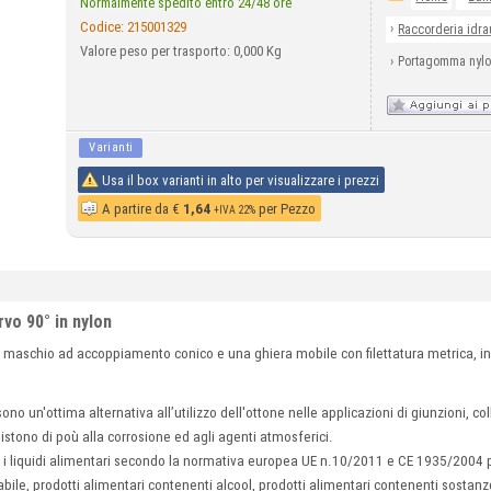
Normalmente spedito entro 24/48 ore
Codice:
215001329
›
Raccorderia idra
Valore peso per trasporto: 0,000 Kg
›
Portagomma nylo
Varianti
Usa il box varianti in alto per visualizzare i prezzi
A partire da
€
1,64
per Pezzo
+IVA 22%
o 90° in nylon
maschio ad accoppiamento conico e una ghiera mobile con filettatura metrica, in
ono un'ottima alternativa all’utilizzo dell'ottone nelle applicazioni di giunzioni, 
stono di poù alla corrosione ed agli agenti atmosferici.
n i liquidi alimentari secondo la normativa europea UE n.10/2011 e CE 1935/2004 p
bile, prodotti alimentari contenenti alcool, prodotti alimentari contenenti sostanz