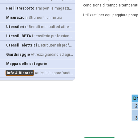
condizione di tempo e temperatur
Per il trasporto
Trasporti e magazzino
Utilizzati per equipaggiare pomp
Misurazioni
Strumenti di misura
Utensileria
Utensili manuali ed attrezzature
Utensili BETA
Utensileria professionale
Utensili elettrici
Elettroutensili professionali
Giardinaggio
Attrezzi giardino ed agricoltura
Mappa delle categorie
Info & Risorse
Articoli di approfondimento