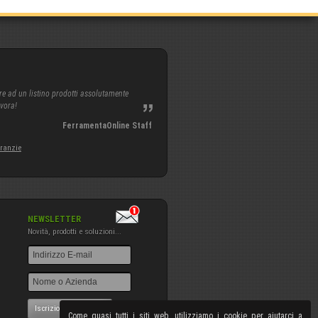
re ad un listino prodotti assolutamente
avora!
FerramentaOnline Staff
aranzie
NEWSLETTER
Novità, prodotti e soluzioni...
Iscrizione NewsLetter
Come quasi tutti i siti web, utilizziamo i cookie per aiutarci a