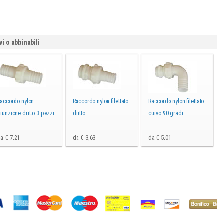
vi o abbinabili
accordo nylon
Raccordo nylon filettato
Raccordo nylon filettato
iunzione dritto 3 pezzi
dritto
curvo 90 gradi
a € 7,21
da € 3,63
da € 5,01