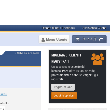
Dicono di noi • Feedback
Assistenza Clienti
Menu Utente
Carrello (0)
MIGLIAIA DI CLIENTI
REGISTRATI
Un successo crescente dal
lontano 1999. Oltre 80.000 aziende,
professionisti e hobbisti esigenti già
registrati!
Registrazione
inabili
Leggi le opinioni
odotto:
izia