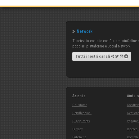
Network
Tenetevi in contatto con FerramentaOnline e 
popolari piattaforme e Social Network.
Tutti i nostri canali
Azienda
Aiuto r
Chi siamo
Condizio
Certificazioni
Gestione
Disclaimers
Pagamen
Privacy
Ricerca 
Pubblicità
Contatti