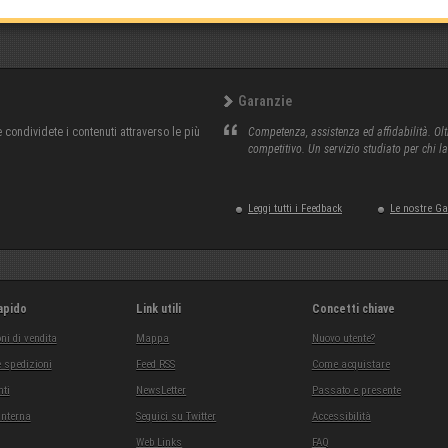
Garanzie
condividete i contenuti attraverso le più
Competenza, assistenza ed affidabilità. Olt
competitivo. Un servizio studiato per chi l
Leggi tutti i Feedback
Le nostre G
apido
Link utili
Concetti chiave
ni di vendita
Mappa
Nuovo utente?
 spedizioni
Feed RSS
Come acquistare
ti
NewsLetter
Passato e presente
interna
Seguici su Twitter
Accessibilità
Web Links
FAQ