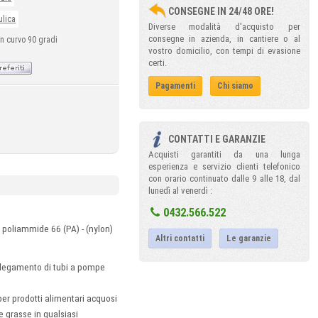
CONSEGNE IN 24/48 ORE!
ulica
Diverse modalità d'acquisto per
consegne in azienda, in cantiere o al
n curvo 90 gradi
vostro domicilio, con tempi di evasione
certi.
Pagamenti
Chi siamo
CONTATTI E GARANZIE
Acquisti garantiti da una lunga
esperienza e servizio clienti telefonico
con orario continuato dalle 9 alle 18, dal
lunedì al venerdì :
0432.566.522
 poliammide 66 (PA) - (nylon)
Altri contatti
Le garanzie
collegamento di tubi a pompe
er prodotti alimentari acquosi
e grasse in qualsiasi