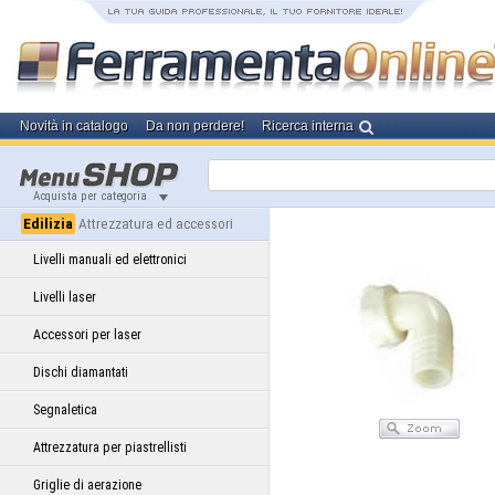
Novità in catalogo
Da non perdere!
Ricerca interna
Acquista per categoria
Edilizia
Attrezzatura ed accessori
Livelli manuali ed elettronici
Livelli laser
Accessori per laser
Dischi diamantati
Segnaletica
Attrezzatura per piastrellisti
Griglie di aerazione