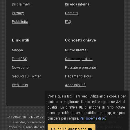
Disclaimers
Ricerca interna
Privacy
Contatti
Pubblicità
FAQ
Link utili
Concetti chiave
Mappa
Nuovo utente?
Feed RSS
Come acquistare
NewsLetter
Passato e presente
Seguici su Twitter
Pagamenti sicuri
Web Links
Accessibilità
Come quasi tutti i siti web, utilizziamo i cookie per
aiutarci a migliorare il sito ed erogare servizi di
qualità. La direttiva UE ci impone di farlo notare,
ecco il perchè di questo fastidioso pop-up, che puoi
© 1999-2026 | P.Iva 01721210308 | Tutti i componenti, marchi, nomi commerciali o
chiudere per sempre.
Per saperne di più
aziendali, presenti o citati all'interno di questo sito appartengono ai rispettivi
Proprietari e sono stati utilizzati a scopo esplicativo ed a beneficio del possessore,
OK, chiudi questo pop-up