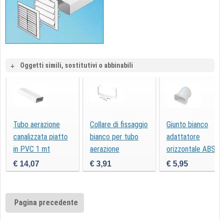
Oggetti simili, sostitutivi o abbinabili
Tubo aerazione
Collare di fissaggio
Giunto bianco
canalizzata piatto
bianco per tubo
adattatore
in PVC 1 mt
aerazione
orizzontale ABS
per tubo piatto
€ 14,07
€ 3,91
€ 5,95
Pagina precedente