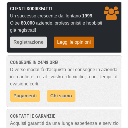
CLIENTI SODDISFATTI
Un successo crescente dal lontano
1999
.
Oltre
80.000
aziende, professionisti e hobbisti
già registrati!
Registrazione
Leggi le opinioni
CONSEGNE IN 24/48 ORE!
Diverse modalità d'acquisto per consegne in azienda,
in cantiere o al vostro domicilio, con tempi di
evasione certi.
Pagamenti
Chi siamo
CONTATTI E GARANZIE
Acquisti garantiti da una lunga esperienza e servizio