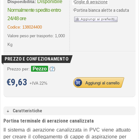
Disponibile
›
Disponibilità:
Griglie di aerazione
›
Normalmente spedito entro
Portina bianca alette a caduta
24/48 ore
Codice:
138024400
Valore peso per trasporto: 1,000
Kg
PREZZO E CONFEZIONAMENTO
Pezzo
(
?
)
Prezzo per:
€
9,63
Aggiungi al carrello
+IVA 22%
Caratteristiche
Portina terminale di aerazione canalizzata
Il sistema di aerazione canalizzata in PVC viene attuato
per creare il collegamento di cappe di aspirazione per