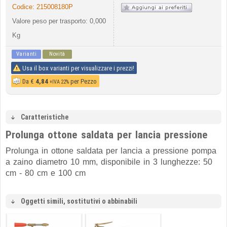
Codice:
215008180P
Valore peso per trasporto: 0,000
Kg
Varianti
Novità
Usa il box varianti per visualizzare i prezzi!
Da
€
4,84
per Pezzo
+IVA 22%
Caratteristiche
Prolunga ottone saldata per lancia pressione
Prolunga
in ottone saldata
per lancia a pressione pompa
a zaino diametro 10 mm, disponibile in 3 lunghezze: 50
cm - 80 cm e 100 cm
Oggetti simili, sostitutivi o abbinabili