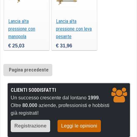
Lancia alta
Lancia alta
pressione con
pressione con leva
manopola
pesante
€ 25,03
€ 31,96
Pagina precedente
CLIENTI SODDISFATTI
Un successo crescente dal lontano
1999
.
Oltre
80.000
aziende, professionisti e hobbisti
già registrati!
Registrazione
Leggi le opinioni