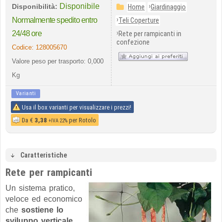
Disponibile
›
Disponibilità:
Home
Giardinaggio
›
Normalmente spedito entro
Teli Coperture
›
24/48 ore
Rete per rampicanti in
confezione
Codice:
128005670
Valore peso per trasporto: 0,000
Kg
Varianti
Usa il box varianti per visualizzare i prezzi!
Da
€
3,38
per Rotolo
+IVA 22%
Caratteristiche
Rete per rampicanti
Un sistema pratico,
veloce ed economico
che
sostiene lo
sviluppo verticale