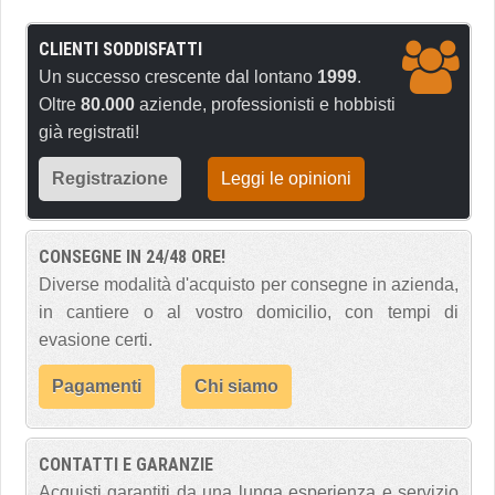
CLIENTI SODDISFATTI
Un successo crescente dal lontano
1999
.
Oltre
80.000
aziende, professionisti e hobbisti
già registrati!
Registrazione
Leggi le opinioni
CONSEGNE IN 24/48 ORE!
Diverse modalità d'acquisto per consegne in azienda,
in cantiere o al vostro domicilio, con tempi di
evasione certi.
Pagamenti
Chi siamo
CONTATTI E GARANZIE
Acquisti garantiti da una lunga esperienza e servizio