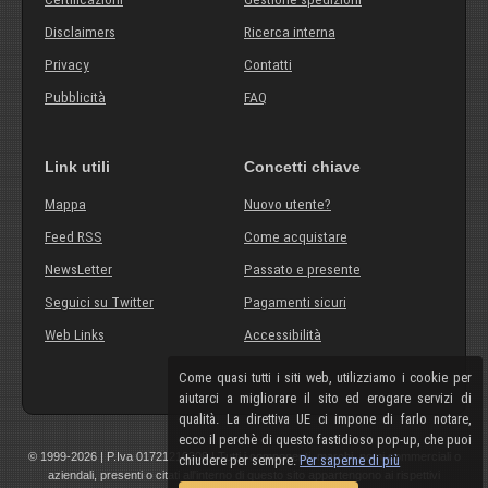
Disclaimers
Ricerca interna
Privacy
Contatti
Pubblicità
FAQ
Link utili
Concetti chiave
Mappa
Nuovo utente?
Feed RSS
Come acquistare
NewsLetter
Passato e presente
Seguici su Twitter
Pagamenti sicuri
Web Links
Accessibilità
Come quasi tutti i siti web, utilizziamo i cookie per
aiutarci a migliorare il sito ed erogare servizi di
qualità. La direttiva UE ci impone di farlo notare,
ecco il perchè di questo fastidioso pop-up, che puoi
© 1999-2026 | P.Iva 01721210308 | Tutti i componenti, marchi, nomi commerciali o
chiudere per sempre.
Per saperne di più
aziendali, presenti o citati all'interno di questo sito appartengono ai rispettivi